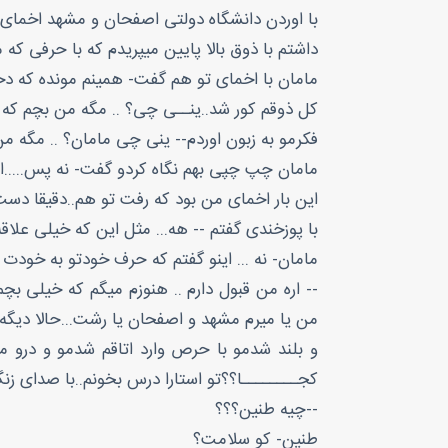
با اوردن دانشگاه دولتی اصفحان و مشهد اخمای 
داشتم با ذوق بالا پایین میپریدم که با حرفی که
مامان با اخمای تو هم گفت- همینم مونده که دخ
کل ذوقم کور شد..ینــی چی؟ .. مگه من بچم که 
فکرمو به زبون اوردم-- ینی چی مامان؟ .. مگه 
مامان چپ چپی بهم نگاه کردو گفت- نه پس.....ا
این بار اخمای من بود که رفت تو هم..دقیقا دس
با پوزخندی گفتم -- هه... مثل این که خیلی علاق
مامان- نه ... اینو گفتم که حرف خودتو به خودت 
-- اره من قبول دارم .. هنوزم میگم که خیلی بچم
من یا میرم مشهد و اصفحان یا رشت...حالا دیگه
و بلند شدمو با حرص وارد اتاقم شدمو و درو م
کجــــــــا؟؟تو استارا درس بخونم..با صدای 
--چیه طنین؟؟؟
طنین- کو سلامت؟