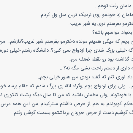
مامان رفت توهم..
 مامان زد خودمو روی نزدیک ترین مبل ول کردم...
ترمو بفرستم توی یه شهر غریب..
بخواد مواضبم باشه؟
من بچم که میگی همینم مونده دخترمو بفرستم شهر غریب؟تازشم....م
گه خیلی بزرگ شدی چرا ازدواج نمی کنی؟..دانشگاه رشتم خیلی دوره
ت گذاشته بود رو نقطه ضعف من..
ه داری از دستم راحت بشی مگه نه؟...
یاد اوری کنم که گفته بودی من هنوز خیلی بچم..
 .. ولی برای ازدواج بچم..وگرنه انقدری بزرگ شدم که عقلم برسه خوب
 با خودتونه...ولی مطمئن باشید که من تا سال دیگه پشت کنکوری نم
حکم کوبوندم به هم..از حرص داشتم میترکیدم..من این همه درس نخو
زنگ گوشیم دست از حرص خوردن برداشتمو بسمت گوشی رفتم..