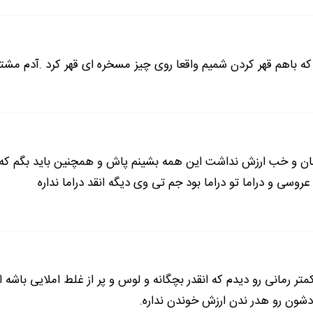
یکنه از خواب بیدار شدم.
ثل هر روز بلند شدم بقلش کنم که اتفاقات دیشب مثل یه فیلم از ج
 رو هم روی سرم کشیدم.
 که باهم قهر کردن شمیم واقعا روی چیز مسخره ای قهر کرد .آدم مشت
ان و خب ارزش نداشت این همه بشینم پاش و همچنین باید بگم که خ
ی ولی باید درکم کنی.
ی و دراما تو دراما بود جم تی وی دیگه انقد دراما نداره
مامان گفتم--....
م درکتون کردم؟... تاحالا دیدین رو حرفتون حرف بیارم؟.. ولی دیگه
می خوام تو سری خورتون .. کسی که درکتون می کنه من باشم..چرا نب
بگم؟
تر رمانی رو دیدم که انقدر بچگانه و لوس و پر از غلط املایی باشه
دشون رو هدر ندن ارزش خوندن نداره.