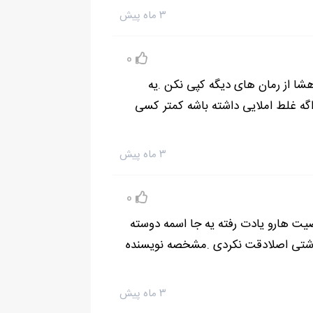
۳ ماه پیش
0
هشا از رمان های دیگه کپی نکن .یه
گه غلط املایی داشته باشه کمتر کسی
۳ ماه پیش
0
یت هارو یادت رفته یه جا اسمه دوسته
نوشتی اصلادقت نکردی .مشخصه نویسنده
۳ ماه پیش