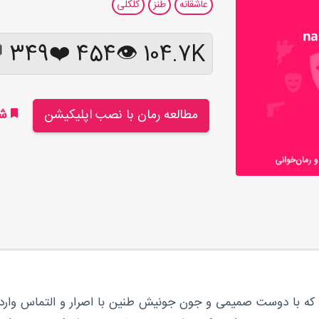
عاشقانه
طنز
کلکلی
349 💬
❤️
454
104.7K 👁
مطالعه رمان با نصب اپلیکیشن
شر
.. که با دوست صمیمی و جون جونیش طنین با اصرار و التماس وا