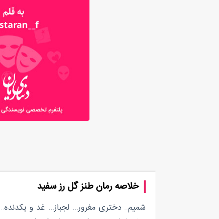
خلاصه رمان طنز گل رز سفید
شمیم.. دختری مغرور… لجباز… غد و یکدنده