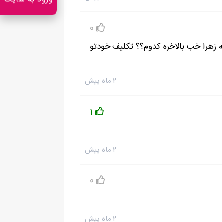
ورود به سایت
0
زهرا خب بالاخره کدوم؟؟ تکلیف خودتو
۲ ماه پیش
1
و خودمو تو خونه حبس نکردم که حالا برسم به
۲ ماه پیش
 دربیام.هه. انگار نه انگار که همین نیم ساعت
 گوش کردم حالا انظار زیادیه که یک بار . فقط
0
 نصفه شب بود.با حرص خودمو انداختم رو تختو پتو رو تا بالای سرم کشیدم روم...ای که
۲ ماه پیش