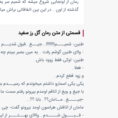
رمان از اونجایی شروع میشه که شمیم سر یه
گذشته از اون .. در این بین اتفاقاتی براش 
قسمتی از متن رمان گل رز سفید
طنین- شمیــــم!!!!!!!!....جیـــغ ..قبول شدیـــم 
- واای طنین گوشم رفت .. یه مین بصبر ببینم چه
طنین- اوکی فقط زوود باش..
- فعلا..
و زود قطع کردم...
یکی یکی اسمارو داشتم میخوندم که رسیـــدم به
با جیغ و ویغ از اتاقم اومدم بیرونو رفتم سمت مام
-جیـــــغ...مــامان؟؟.. بابا ؟؟...
مامان از اتاقش هراسون اومد بیرونو گفت- چی 
- قــبــــول شـــــدم....واااای بهـــتــــر ا