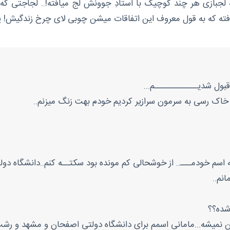
 لجبازی هر چند کوچیک با استادِ جوونش لج میافته!.. لجاجتی که
میافته که به قول معروف این اتفاقات میشن چوبی لای چرخ زندگیش!
قبول شدیــــــــــــم...
 خاک رسی به سرمون سرازیر کردیم خودم بهت زنگ میزنم..
 اسم خودمـــ.. از خوشحالی کم مونده بود سکتــه کنم..دانشگاه دو
انم..
شده؟؟
ز این نمیشه...مامانی اسمم برای دانشگاه دولتی اصفحان و مشهد و رش