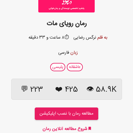
رمان رویای مات
به قلم
نرگس رضایی
⏱️۸ ساعت و ۳۳ دقیقه
زبان
فارسی
عاشقانه
پلیسی
223 💬
❤️
425
58.9K 👁
مطالعه رمان با نصب اپلیکیشن
شروع مطالعه آنلاین رمان