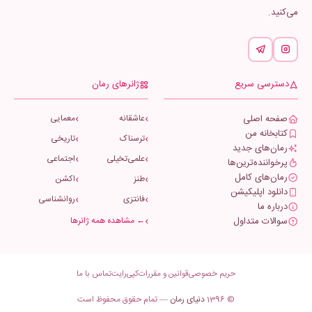
می‌کنید.
دسترسی سریع
ژانرهای رمان
صفحه اصلی
عاشقانه
معمایی
کتابخانه من
ترسناک
تاریخی
رمان‌های جدید
علمی‌تخیلی
اجتماعی
پرخواننده‌ترین‌ها
رمان‌های کامل
طنز
اکشن
دانلود اپلیکیشن
فانتزی
روانشناسی
درباره ما
سوالات متداول
← مشاهده همه ژانرها
حریم خصوصی
قوانین و مقررات
کپی‌رایت
تماس با ما
© 1396
دنیای رمان
— تمام حقوق محفوظ است