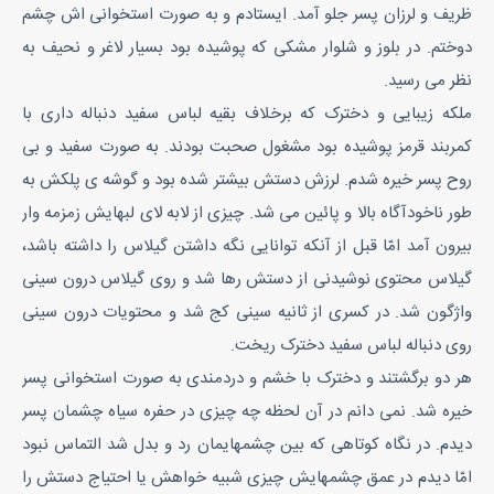
ظریف و لرزان پسر جلو آمد. ایستادم و به صورت استخوانی اش چشم
دوختم. در بلوز و شلوار مشکی که پوشیده بود بسیار لاغر و نحیف به
نظر می رسید.
ملکه زیبایی و دخترک که برخلاف بقیه لباس سفید دنباله داری با
کمربند قرمز پوشیده بود مشغول صحبت بودند. به صورت سفید و بی
روح پسر خیره شدم. لرزش دستش بیشتر شده بود و گوشه ی پلکش به
طور ناخودآگاه بالا و پائین می شد. چیزی از لابه لای لبهایش زمزمه وار
بیرون آمد امّا قبل از آنکه توانایی نگه داشتن گیلاس را داشته باشد،
گیلاس محتوی نوشیدنی از دستش رها شد و روی گیلاس درون سینی
واژگون شد. در کسری از ثانیه سینی کج شد و محتویات درون سینی
روی دنباله لباس سفید دخترک ریخت.
هر دو برگشتند و دخترک با خشم و دردمندی به صورت استخوانی پسر
خیره شد. نمی دانم در آن لحظه چه چیزی در حفره سیاه چشمان پسر
دیدم. در نگاه کوتاهی که بین چشمهایمان رد و بدل شد التماس نبود
امّا دیدم در عمق چشمهایش چیزی شبیه خواهش یا احتیاج دستش را