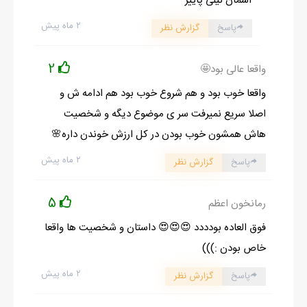
آسمان نیلی پاییز
بعد از مدتها بغلش کردم و گفتم برای کار به شهر دوری می روم و ممکن
۲ ماه پیش
پاسخ
گزارش نظر
است تا مدت زیادی نتوانم ببینمش. هیچ نگفت فقط سر تکان داد. امّا
در انتهای سکوتِ چشمانش برای اولین بار چیزی دیدم، شبیه دلتنگی و
2
واقعا عالی بود🤩
ترس. انگار تازه فهمیده بود که وجود دارم. ترس از دست دادن من ته
واقعا خوب بود و هم شروع خوب بود هم ادامه ش و
چشمانش بود. حالا که بعد از سه سال برگشته بود، باید می رفتم. نه
اصلا سریع نمیرفت سر ی موضوع دیگه و شخصیت
فقط بخاطر خودم. به خاطر کارم به خاطر عمو... و برای دوری از آن
هاش همشون خوب بودن در کل ارزش خوندن داره🌸
خانه.
۲ ماه پیش
نازنین بزرگ شده بود و هر چند از بچگی برایش نقش برادر بزرگتر را
پاسخ
گزارش نظر
بازی کرده بودم امّا جدیداً از نگاهها و رفتارش حس دیگری داشتم.
5
رمانخون اعظم
نازنین برایم همان دخترک کوچک چند سال پیش بود که همیشه زن
عمو موهایش را دو گوشی می بست و روی ایوان با کاسه بشقاب ها
فوق العاده بودددد 😍😍😍 داستان و شخصیت ها واقعا
خاله بازی می کرد.
خاص بودن :)))
امّا می فهمیدم که دیگر رنگ نگاههایش تغییر کرده و من که خودم و
۲ ماه پیش
پاسخ
گزارش نظر
زندگی و پیشرفت هایم را مدیون خانواده عمو می دانستم، نمی
خواستم از اعتمادشان سوءاستفاده کنم. علاقه ی من به نازنین در حد