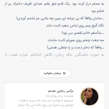
به سمتم دراز کرده بود. یک قدم جلو رفتم. صدای ظریف دخترک پر از
خشم بود.
ـ سامان واقعاً که بی عرضه ای ببین چه بلایی سر لباسم آوردی!
نگاه گیج پسر روی لباس سفید ثابت ماند.
ـ متأسفم خانم تقصیر من بود!
سه جفت چشم روی صورتم ثابت ماندند.
ـ واقعاً که دختر دست و پا چلفتی هستی!
به صورت خشمگین ملکه زیبایی نگاهی انداختم. شراره غضب از
چشمان زیبایش به صورتم پاشید. چرخید و در حالیکه با لبخند
مصنوعی بازوی دخترک را گرفته بود گفت: نگران نباش هستی جون بیا
بیشتر بخوانید
بریم بالا لباست رو عوض کن. نگاه عصبی دخترک روی صورتم ثابت
شد.
نرگس رضایی هستم
ـ دختره ی احمق می دونی این لباس ابریشم رو که از پاریس گرفتم
نویسنده رمان رویای مات
چقدر قیمت داره؟
امیدوارم از خواندن این رمان لذت ببرید و نظرات
خودتون رو با ضربه زدن روی دکمه آبی رنگ ارسال
آرام زیر لب زمزمه کردم.