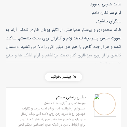
نباید هیچی بخوره.
آرام سر تکان دادم.
ـ نگران نباشید.
خانم محمودی و پرستار همراهش از اتاق پویان خارج شدند. آرام به
صورت خیس پسر بچه لبخند زدم و کنارش روی تخت نشستم. ساکت
شده و هر از چند گاهی با هق هق بینی اش را بالا می کشید. دستمال
کاغذی را از روی میز فلزی کنار تخت برداشتم و آرام اشک ها و بینی
اش را پاک کردم.
مادرش از روی زمین بلند شده بود و کنار پویان ایستاد هر دو با تعجب
بیشتر بخوانید
به صورتم نگاه می کردند.
خودکارم را از جیبم بیرون آوردم. دوباره صدای جیغ و گریه اش بلند
نرگس رضایی هستم
شد. ترسیده بود مبادا سوزن بزرگتری آورده باشم.
نویسنده رمان آوای نمناک عشق
آرام در خودکار را باز کردم و کف دستم شروع کردم به کشیدن. همان
امیدوارم از خواندن این رمان لذت ببرید و نظرات
خودتون رو با ضربه زدن روی دکمه آبی رنگ ارسال
خرس کوچولوی تپل را که از کودکی از پدرم آموخته بودم. ساده بود
نظر، پایین همین صفحه با من به اشتراک بذارید.
کشیدنش. چند دایره کوچک و بزرگ... نگاهش کردم، گریه اش قطع
برای ارتباط با من در شبکه های اجتماعی دیگر، کافی