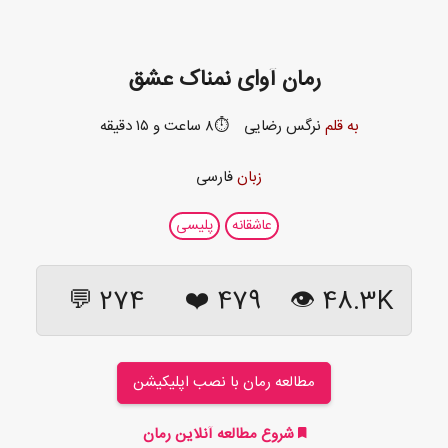
رمان آوای نمناک عشق
به قلم
نرگس رضایی
⏱️۸ ساعت و ۱۵ دقیقه
زبان
فارسی
عاشقانه
پلیسی
274 💬
❤️
479
48.3K 👁
مطالعه رمان با نصب اپلیکیشن
شروع مطالعه آنلاین رمان