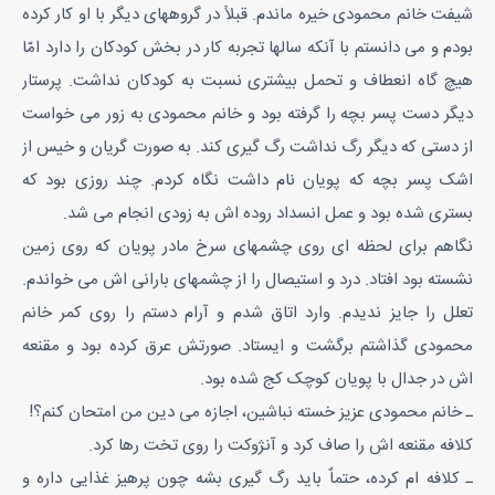
شیفت خانم محمودی خیره ماندم. قبلاً در گروههای دیگر با او کار کرده
بودم و می دانستم با آنکه سالها تجربه کار در بخش کودکان را دارد امّا
هیچ گاه انعطاف و تحمل بیشتری نسبت به کودکان نداشت. پرستار
دیگر دست پسر بچه را گرفته بود و خانم محمودی به زور می خواست
از دستی که دیگر رگ نداشت رگ گیری کند. به صورت گریان و خیس از
اشک پسر بچه که پویان نام داشت نگاه کردم. چند روزی بود که
بستری شده بود و عمل انسداد روده اش به زودی انجام می شد.
نگاهم برای لحظه ای روی چشمهای سرخ مادر پویان که روی زمین
نشسته بود افتاد. درد و استیصال را از چشمهای بارانی اش می خواندم.
تعلل را جایز ندیدم. وارد اتاق شدم و آرام دستم را روی کمر خانم
محمودی گذاشتم برگشت و ایستاد. صورتش عرق کرده بود و مقنعه
اش در جدال با پویان کوچک کج شده بود.
ـ خانم محمودی عزیز خسته نباشین، اجازه می دین من امتحان کنم؟!
کلافه مقنعه اش را صاف کرد و آنژوکت را روی تخت رها کرد.
ـ کلافه ام کرده، حتماٌ باید رگ گیری بشه چون پرهیز غذایی داره و