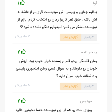
1
آوا
بنظرم جنایی و پلیسی اش میتونست قوی تر از عاشقانه
اش باشه . طبق نظر کاربرا رمان رو انتخاب کردم .بازم از
نویسنده تشکر می کنم؛ امیدوارم دلگیر نشده باشید🌹
۳ ماه پیش
پاسخ
گزارش نظر
2
یه خواننده
رمان قشنگی بودو قلم نویسنده خیلی خوب بود. ارزش
خوندن رو داره👌🏻و یه سوال کسی رمان اینجوری پلیسی
و عاشقانه خوب سراغ داره ؟
۵ ماه پیش
پاسخ
گزارش نظر
2
مهدیس
رویای مات رو هم از این نویسنده حتما بخونین عالیه