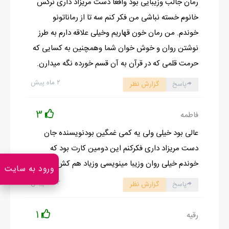
رمان جالب وزیبایی بود واقعا دست مریزاد داری نرگس
کامپیوتر نشست. بقیه هم آرام با هم پچ پچ می-کردند. ناشناس نبودند
خانوم خسته نباشی من فکر کنم سه تا از رماناتونو
امّا آشنایی زیادی هم با این گروه جدید نداشتم.
خوندم. من رمان خون قهاریم وخیلی علاقه دارم به طرز
خانم محمودی لیوان چای رو پر از چای کرد و روی میز گذاشت. هنوز
نوشتن روان و خوش خوان شما وهمچنین به کسایی که
بدنم از خواب دیشب درد می کرد. نگاهی به ساعت انداختم. چند
حرمت قلمی که در قرآن به آن قسم خورده نگه میدارن.
ساعتی تا پایان شیفت کاری باقی مانده بود که صدای پیج اورژانس
۲ ماه پیش
پاسخ
گزارش نظر
آمد.
ـ کد نود و نه اورژانس
3
فاطمه
ـ کد نود و نه اورژانس
عالی بود خیلی ولی یه کمی غمگین بودنویسنده جان
هم زمان صدای زنگ تلفن ایستگاه بلند شد.
دست مریزاد داری فکرکنم این دومین کارت بود که
خانم محمودی گوشی را برداشت. مکالمه اش را می شنیدم.
خوندم خیلی روان وزیبا مینویسی وزیاد هم کش نمیدی
ـ بله، بله دکتر! نه خیر خانم صابری نیستن، جایگزین ایشون هستن.
ورود به سایت
خانم یکتا، بله حتماً آقای دکتر الآن می-فرستمشون پائین.
۲ ماه پیش
پاسخ
گزارش نظر
تماس که قطع شد خانم محمودی روبه رویم ایستاد و نیم نگاهی به
لیوان چایم که هنوز به نیمه نرسیده بود انداخت.
1
رقیه
ـ خانم یکتا باید برین اورژانس.