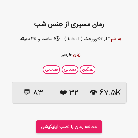
رمان مسیری از جنس شب
به قلم
Đõķhîوروجک (Raha F)
⏱️۱ ساعت و ۳۵ دقیقه
زبان
فارسی
غمگین
معمایی
هیجانی
83 💬
❤️
32
67.5K 👁
مطالعه رمان با نصب اپلیکیشن