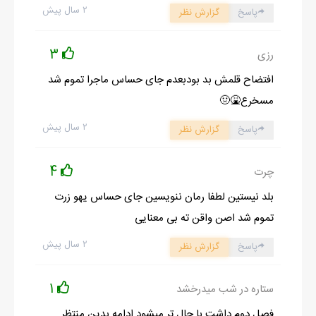
۲ سال پیش
پاسخ
گزارش نظر
3
رزی
افتضاح قلمش بد بودبعدم جای حساس ماجرا تموم شد
مسخرع🤮🤢
۲ سال پیش
پاسخ
گزارش نظر
4
چرت
بلد نیستین لطفا رمان ننویسین جای حساس یهو زرت
تموم شد اصن واقن ته بی معنایی
۲ سال پیش
پاسخ
گزارش نظر
1
ستاره در شب میدرخشد
فصل دوم داشت با حال تر میشود ادامه بدین منتظر