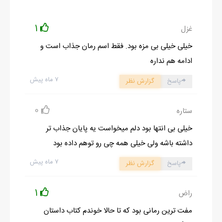
کلشو اورد بیرون
پسره :می خوام برسونمت ونمت ونمت
1
غزل
حالا ما رو داری داشتیم میترکیدیم از خنده
خیلی خیلی بی مزه بود. فقط اسم رمان جذاب است و
شیشه سمت من پایین بود
ادامه هم نداره
سرمو بردم بیرون
۷ ماه پیش
پاسخ
گزارش نظر
-داش تو دماغتو بگیر باد نره توش رسوندن پیش کش
پسره خشک شد
0
ستاره
آنید دوری غش غش میخندیدن
آنید پاشو گذاشت رو گاز
خیلی بی انتها بود دلم میخواست یه پایان جذاب تر
مثل جت از ب*غ*لشون رد شدیم
داشته باشه ولی خیلی همه چی رو توهم داده بود
یه 10متر جلو تر ل*ب*ا*شک فروشی دیدم
۷ ماه پیش
پاسخ
گزارش نظر
- ججججججججیغ نگه دار
آنید محکم وسط جاده زد رو ترمز برگشت عقب
1
راض
آنید : چی شد ؟
مفت ترین رمانی بود که تا حالا خوندم کتاب داستان
- با لحن مظلوم : ل*ب*ا*شک ?🙁