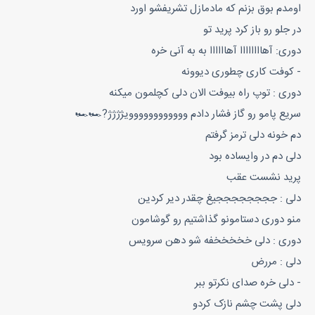
اومدم بوق بزنم که مادمازل تشریفشو اورد
در جلو رو باز کرد پرید تو
دوری: آهاااااااا آهاااااا به به آنی خره
- کوفت کاری چطوری دیوونه
دوری : توپ راه بیوفت الان دلی کچلمون میکنه
سریع پامو رو گاز فشار دادم وووووووووووویژژژژ?🏎🏎
دم خونه دلی ترمز گرفتم
دلی دم در وایساده بود
پرید نشست عقب
دلی : ججججججججیغ چقدر دیر کردین
منو دوری دستامونو گذاشتیم رو گوشامون
دوری : دلی خخخخخفه شو دهن سرویس
دلی : مررض
- دلی خره صدای نکرتو ببر
دلی پشت چشم نازک کردو