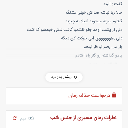
گفت : البته
حالا ریا نباشه صداش خیلی قشنگه
گیتارم میزنه میخونه اصلا یه چیزیه
دلی از پشت اومد جلو فلشمو گرفت فلش خودشو گذاشت
دلی :هووووووی آنی حرکت کن دیگه
باز من رفتم تو فاز توهم
پامو گذاشتم رو گاز راه افتادم
میر*ق*صیدیم چه جور
...
بیشتر بخوانید
چهارم
دلینا
درخواست حذف رمان
حالا تکون تکونش بده ر*ق*صو نشونش بده
خخخخ
یه 206بخواب سفید اومد ب*غ*ل ماشینمون
نظرات رمان مسیری از جنس شب
نکته مهم
یه پسره ژیگول دماغ عملی از صندلی پشت راننده