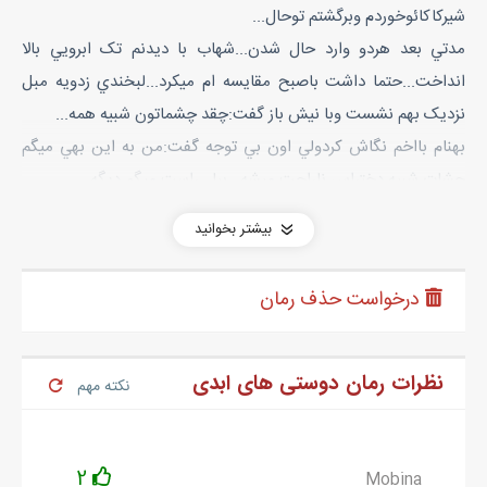
شيرکاکائوخوردم وبرگشتم توحال...
مدتي بعد هردو وارد حال شدن...شهاب با ديدنم تک ابرويي بالا
انداخت...حتما داشت باصبح مقايسه ام ميکرد...لبخندي زدويه مبل
نزديک بهم نشست وبا نيش باز گفت:چقد چشماتون شبيه همه...
بهنام بااخم نگاش کردولي اون بي توجه گفت:من به اين بهي ميگم
چشات شبيه دختراس ناراحت ميشه...بيا...راست ميگم ديگه...
لبخندي کمرنگ رولبام اومد...نيششوشل ترکرد وگفت:من شهابم...
بیشتر بخوانید
موهاموبا دستم کمي کنار زدموگفتم:منم بهارم...
شهاب - ازحرفاي صبحم که ناراحت نشدين!؟
درخواست حذف رمان
وپرسشگرنگام کرد...نفسي کشيدمو گفتم:نه ...سو تفاهم بود ديگه...
گوشه لبشوبالادادو گفت:اصلا به اين گوشت تلخ نميخوره خواهري
مثل شما داشته باشه...
نظرات رمان دوستی های ابدی
نکته مهم
بهنام که خيلي تحمل کرده بود غريد: ببند دهنو...
بعد ارمکثي گفت:نميخواي بري؟
رسما داشت ميگفت بروگمشو...ولي اون شونه بالا انداختوگفت: نهار
2
Mobina