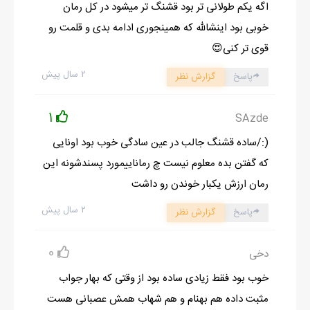
اگه یکم طولانی تر بود قشنگ تر میشود در کل رمان
بهنام جوابي نداد...شهاب با لبخندي گفت:ولش کن اين
خوبی بود اینشالله که همینجوری ادامه بدی و قلمت رو
ابولهولو...انگار حرف بزنه از عمرش کم ميشه...
قوی تر کنی😍
به بهنام نگاه کردم...انگار به حرفاش عادت داشتو اين اخم ها وچشم
۲ سال پیش
پاسخ
گزارش نظر
غره ها نمايشي بود که ابهتشوکم نکنه...
صداي زنگ تلفن بلند شد...بهنام تلفنو برداشتو بين گوشو،شونه اش
1
SAzde
گذاشت...آروم حرف ميزدو همش ميگفت بله...نخير...بعد مدتي گفت
بهار بيا مامانه...
(:/ساده قشنگ جالب در عین سادگی خوب بود اونایی
تلفنوگرفتم...دلتنگي از حرفاش ميباريدو من سعي ميکردم آرومش
که گفتن بده معلوم نیست چ رماناییمورد پسندشونه این
کنم...شهابم زل زده بود به لباي من...خنده ام ميگرفت از نگاهش...
رمان ارزش یکبار خوندن رو داشت
تلفنم که تموم شد زل زد به دماغم...متعجب بودم...نکنه دماغم چيزيش
۲ سال پیش
پاسخ
گزارش نظر
باشه...زيرلب ببخشيدي گفتم و به اتاقم رفتم...توآيينه چيز عجيبي
نديدم...اين پسرم يه چيزيش ميشه ها...کنار پنجره رفتم...اينجا بر
0
دخی
خلاف باغِ خونه، پنجره اش رو به خيابون بود...ازاين بالا آدما مثل
خوب بود فقط زیادی ساده بود از وقتی که بهار جواب
عروسک بودن...ماشينا قد قوطي کبريت...هوا گرفته بود... نميدونم
مثبت داده هم بهنام و هم شهاب همش عصبانی هست
چقدر گذشت که بهنام وارد اتاقم شد...ياد نميگرفت بايد در بزنه...