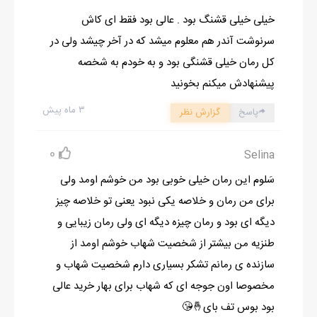
هستم...واسه منم تدارک ببين...
خیلی خیلی قشنگ بود . عالی بود فقط ای کاش
اخم بهنام چنان غليظ بود که من ترسيدم اما شهاب زل زد به منو
سرنوشت آندر هم معلوم میشد که در آخر چیشد ولی در
گفت:چند سالتونه؟
کل رمان خیلی قشنگی بود و به خودم به شخصه
نگاهم رنگ تعجب گرفت...من هميشه با آدم هاي کمي در ارتباط
پیشنهادش میکنم بخونید
بودم...حتي يه دوست هم نداشتم...هميشه تافته ي جدا بافته محسوب
۳ ماه پیش
پاسخ
گزارش نظر
ميشدم...تو فاميل...تودبيرستان...ارتباط برقرار کردن برام خيلي سخت
بودحتي با همجنسم...چه برسه با يه پسر...فکرکنم توجواب خيلي طول
0
Selina
دادم که متعجب شد...
سَلوم این رمان خیلی خوبی بود من خوشم اومد ولی
انتهاي رشته اي از موهامو تودستم گرفتم پيچيدم وگفتم:19
برای من رمان و خلاصه یکی نبود یعنی تو خلاصه چیز
ابروهاش بالارفت ونگاهي به سر تا پام کرد ...چيه توقع داشت بگم
دیگه ای بود و رمان چیزه دیگه ای ولی رمان زیبایی و
دبستانيم؟يا بيشتر بهم ميخورد؟
طنزیه من بیشتر از شخصیت شهاب خوشم اومد از
شهاب – رشته ات چي بود؟دانشگاه ميري الان؟
سازنده ی رمانم تشکر بسیاری دارم شخصیت شهاب و
-نه...تا دوم هنرستان بيشترنخوندم...رشته ام نقاشي بود...
مخصوصا اون جوجه ای که شهاب برای بهار خرید عالی
بازابروبالا انداخت وگفت:چرا؟
بود بوس تف بای🤞😘
بهنام با دندوناي کليد شده اش غريد: بسه...گمشوبيا ناهار درست