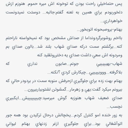
پس حتماخيلي راحت بودن که توخونه اش ميره حموم. هنوزم ازش
دلخوربودم براي همين به تعنه گفتم:جالبه... دوستت نميدونست
خواهرداري...
بهنام-بروصبحونه اتوبخور...
بااخم روشوبرگردونداما از صداش مشخص بود که نميخواسته ناراحتم
کنه...برگشتم سمت درکه صداي شهاب بلند شد...بااون صداي بم
ومردونه اش سعي داشت صداي يه دخترروتقليد کنه
شهاب-بهيييييي جونم...صابون نداري که
بلاگرفته...ووويييييي...چيکارش کردي ؟نکنه...
بهنام بهت زده براي جلوگيري ازحرفش منوبه سمت در بردودر حالي که
بيرونم ميکرد گفت:بهي و زهرمار...گمشوتن لشتوبياربيرون...
صداي ضعيف شهاب هنوزبه گوش ميرسيد:چيييييييش...ايکبيري
نچسب...
به زور خنده امو کنترل کردم...يخچالش درحال ترکيدن بود همه جور
اتوآشغالي بود...براي جلوگيري ازغر زدنهاي بهنام ليواني