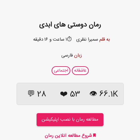
رمان دوستی های ابدی
به قلم
سمیرا نظری
⏱️۱ ساعت و ۱۶ دقیقه
زبان
فارسی
عاشقانه
اجتماعی
28 💬
❤️
53
66.1K 👁
مطالعه رمان با نصب اپلیکیشن
شروع مطالعه آنلاین رمان