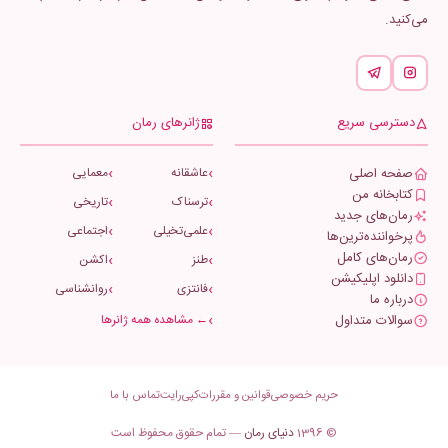
می‌کنید.
دسترسی سریع
ژانرهای رمان
صفحه اصلی
عاشقانه
معمایی
کتابخانه من
ترسناک
تاریخی
رمان‌های جدید
علمی‌تخیلی
اجتماعی
پرخواننده‌ترین‌ها
رمان‌های کامل
طنز
اکشن
دانلود اپلیکیشن
فانتزی
روانشناسی
درباره ما
سوالات متداول
← مشاهده همه ژانرها
حریم خصوصی
قوانین و مقررات
کپی‌رایت
تماس با ما
© 1396
دنیای رمان
— تمام حقوق محفوظ است