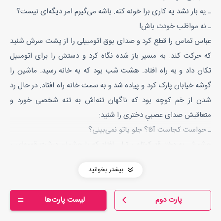
ـ یه بار نشد یه کاری برا خونه کنه. باشه می‌‌گیرم امر دیگه‌‌ای نیست؟
ـ نه مواظب خودت باش!
عباس تماس را قطع کرد و صدای بوق اتومبیلی را از پشت سرش شنید
که حرکت کند. به مسیر باز شده نگاه کرد و دستش را برای اتومبیل
تکان داد و به راه افتاد. هشت شب بود که به خانه رسید. ماشین را
گوشه خیابان پارک کرد و پیاده شد و به سمت خانه راه افتاد. در حال رد
شدن از خم کوچه بود که ناگهان تنه‌‌اش به تنه شخصی خورد و
متعاقبش صدای عصبیِ دختری را شنید:
ـ حواست کجاست آقا؟ جلو پاتو نمی‌‌بینی؟
چشمش به دختر قد کوتاه و تپلی افتاد که با چشمان درشت قهوه‌‌ای و
غضب آلودش به او نگاه می‌‌کرد. سرش را که حالا به شدت درد گرفته
بیشتر بخوانید
بود با انگشتش فشرد و گفت:
ـ من از کجا می‌‌دونستم سر این پیچ از روبه روی من درمیای بچه؟
پارت دوم
لیست پارت‌ها
ـ بچه خودتی بی ادب!
و در حالی که زیر لب می‌‌گفت: «عوض معذرت خواهیشه!» از او دور