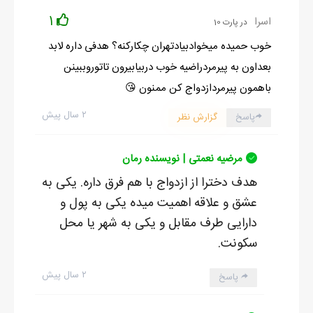
1
اسرا
در پارت 10
خوب حمیده میخوادبیادتهران چکارکنه؟ هدفی داره لابد
بعداون به پیرمردراضیه خوب دربیابیرون تاتوروببینن
باهمون پیرمردازدواج کن ممنون 😘
۲ سال پیش
پاسخ
گزارش نظر
مرضیه نعمتی | نویسنده رمان
هدف دخترا از ازدواج با هم فرق داره. یکی به
عشق و علاقه اهمیت میده یکی به پول و
دارایی طرف مقابل و یکی به شهر یا محل
سکونت.
۲ سال پیش
پاسخ