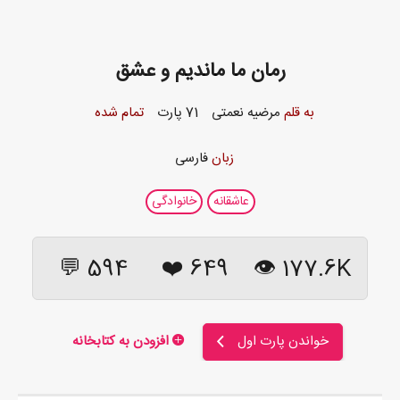
رمان ما ماندیم و عشق
به قلم
مرضیه نعمتی
71 پارت
تمام شده
زبان
فارسی
عاشقانه
خانوادگی
594 💬
❤️
649
177.6K 👁
خواندن پارت اول
افزودن به کتابخانه