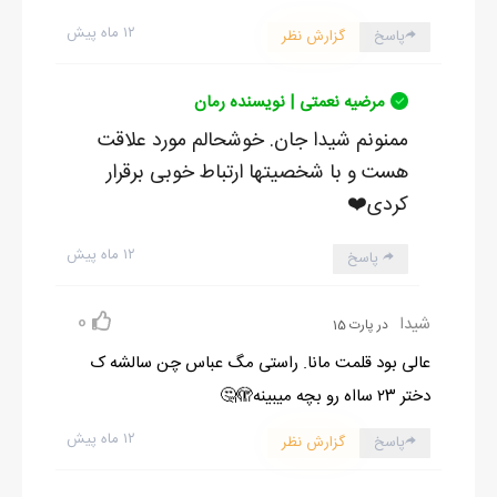
۱۲ ماه پیش
پاسخ
گزارش نظر
مرضیه نعمتی | نویسنده رمان
ممنونم شیدا جان. خوشحالم مورد علاقت
هست و با شخصیتها ارتباط خوبی برقرار
کردی❤️
۱۲ ماه پیش
پاسخ
0
شیدا
در پارت 15
عالی بود قلمت مانا. راستی مگ عباس چن سالشه ک
دختر ۲۳ سااه رو بچه میبینه🫣🤔
۱۲ ماه پیش
پاسخ
گزارش نظر