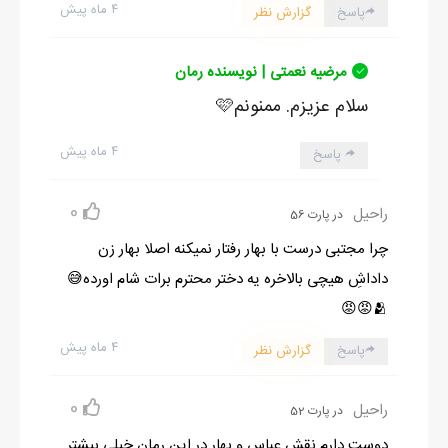
۴ ماه پیش
پاسخ
گزارش نظر
مرضیه نعمتی | نویسنده رمان
سلام عزیزم. ممنونم🩷
۴ ماه پیش
پاسخ
0
راحیل
در پارت 56
چرا مجتبی درست با بهار رفتار نمیکنه اصلا بهار زن
داداشِ هیچی بالاخره یه دختر محترم برات شام اورده😅
🫂😡😡
۴ ماه پیش
پاسخ
گزارش نظر
0
راحیل
در پارت 52
دوست دارم نقش عباس و بهار در این رمان خیلی بیشتر