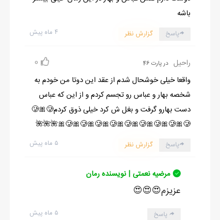
باشه
۴ ماه پیش
پاسخ
گزارش نظر
0
راحیل
در پارت 46
واقعا خیلی خوشحال شدم از عقد این دوتا من خودم به
شخصه بهار و عباس رو تجسم کردم و از این که عباس
دست بهارو گرفت و بغل ش کرد خیلی ذوق کردم🥲🎀🥲
🎀🥲🎀🥲🎀🥲🎀🥲🎀🥲🎀🥲🎀🥲🎀🥲🎀🥲🌺🌺🌺
۵ ماه پیش
پاسخ
گزارش نظر
مرضیه نعمتی | نویسنده رمان
عزیزم😍😍😍
۵ ماه پیش
پاسخ