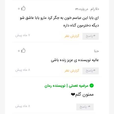
0
دلارام
در پارت 31
ای بابا این عباسم خون به جگر کرد مارو بابا عاشق شو
دیگه دخترمون گناه داره
۷ ماه پیش
پاسخ
گزارش نظر
0
حنا
عالیه نویسنده ی عزیز زنده باشی
۸ ماه پیش
پاسخ
گزارش نظر
مرضیه نعمتی | نویسنده رمان
ممنون گلم❤️
۸ ماه پیش
پاسخ