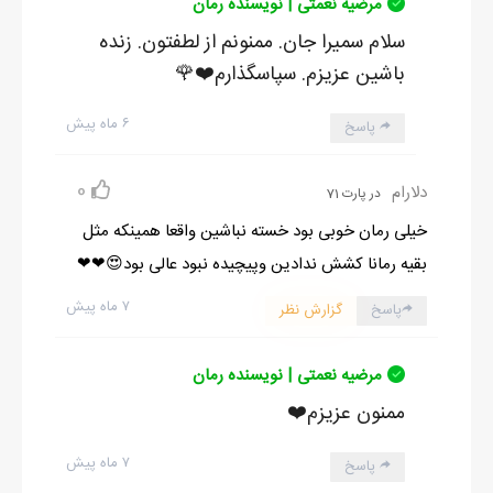
مرضیه نعمتی | نویسنده رمان
سلام سمیرا جان. ممنونم از لطفتون. زنده
باشین عزیزم. سپاسگذارم❤️🌹
۶ ماه پیش
پاسخ
0
دلارام
در پارت 71
خیلی رمان خوبی بود خسته نباشین واقعا همینکه مثل
بقیه رمانا کشش ندادین وپیچیده نبود عالی بود😍❤❤
۷ ماه پیش
پاسخ
گزارش نظر
مرضیه نعمتی | نویسنده رمان
ممنون عزیزم❤️
۷ ماه پیش
پاسخ