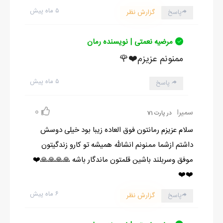
۵ ماه پیش
پاسخ
گزارش نظر
مرضیه نعمتی | نویسنده رمان
ممنونم عزیزم❤️🌹
۵ ماه پیش
پاسخ
0
سمیرا
در پارت 71
سلام عزیزم رمانتون فوق العاده زیبا بود خیلی دوسش
داشتم ازشما ممنونم انشالله همیشه تو کارو زندگیتون
موفق وسربلند باشین قلمتون ماندگار باشه 🙏🙏🙏🙏❤️
❤️❤️
۶ ماه پیش
پاسخ
گزارش نظر