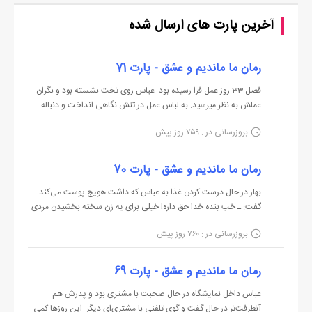
شد. بی اعتنا به جمله آخر دختر مسیر خانه را در پیش گرفت. داخل
آخرین پارت های ارسال شده
کوچه چشمش به مادرش افتاد که سبزی به دست با یکی از زن‌‌های
همسایه در حال صحبت بود. به آرامی طوری که مادرش و همسایه
رمان ما ماندیم و عشق - پارت 71
متوجه‌‌اش نشوند به طرف در خانه رفت که ناگهان صدای مادرش را از
فصل 33 روز عمل فرا رسیده بود. عباس روی تخت نشسته بود و نگران
پشت سرش شنید:
عملش به نظر میر‌‌سید. به لباس عمل در تنش نگاهی انداخت و دنباله
نگاهش را متوجه بهار کرد که دستانش را در میان دستان نرم و گرمش
ـ عباس اومدی؟
بروزرسانی در : ۷۵۹ روز پیش
گرفته و روحیه‌‌اش می‌‌داد: ـ وقتی خوب شدی می‌‌ریم دنبال خونه. یه
برگشت و مجبور به احوالپرسی شد:
خونه خوشگل می‌‌خریم و زودم می‌‌ریم سر زندگ...
ـ سلام.
رمان ما ماندیم و عشق - پارت 70
و نگاهی به زن همسایه که بیشتر از سی سال به نظر می‌‌رسید انداخت
بهار در حال درست کردن غذا به عباس که داشت هویج پوست می‌‌کند
و سر به زیر سلام کرد. زن جواب داد و گفت:
گفت: ـ خب بنده خدا حق داره! خیلی برای یه زن سخته بخشیدن مردی
که بهش خیانت کرده! ـ فکر کنم دلش یه کمی نرم شد. ـ منم همین فکر
ـ آقا پسرتونن؟
بروزرسانی در : ۷۶۰ روز پیش
رو می‌‌کنم. و به دنبال حرفش برگشت و شعله زیر قابلمه را کم کرد. عباس
و صدای مادرش:
به حرکات آرام بخش او نگاه کرد. موهایش را ...
ـ بله، پسر بزرگمه.
رمان ما ماندیم و عشق - پارت 69
ـ زنده باشن انشاءالله.
عباس داخل نمایشگاه در حال صحبت با مشتری بود و پدرش هم
عباس همان‌‌طور که سر به زیر بود، گفت:
آنطرفت‌‌تر در حال گفت و گوی تلفنی با مشتری‌‌ای دیگر. این روزها کمی