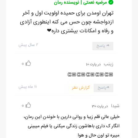
مرضیه نعمتی | نویسنده رمان
تهران اومدن برای حمیده اولویت اول و آخر
ازدواجشه چون حس می کنه اینطوری آزادی
و رفاه و امکانات بیشتری داره❤
۲ سال پیش
پاسخ
0
زینب
در پارت 10
👏🏼👏🏼👏🏼👏🏼👏🏼
۱۱ ماه پیش
پاسخ
گزارش نظر
0
شیدا
در پارت 30
خیلی عالی قلم زیبا و روانی دارین با خوندن این رمان،
انگار ک داری باهاشون زندگی میکنی یا فیلم میبینی
میبره تو اون حال و هوا