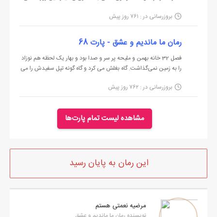
مضطرب بود که کار عمل چطور پیش می‌‌رود و پدرش اطمینان می‌‌داد که
ـ با اجازه.
بروزرسانی در : ۷۶۱ روز پیش
نگران نباشد. کار که به پایان رسید نمایشگاه را بست و همراه پدرش
در حال رفتن به داخل خانه بود که صدای مادرش را شنید:
بیرون آمد. پدرش کمی متفکر به نظر می‌‌رسید. داخل م...
ـ ملیحه خانم با اجازتون منم برم.
رمان ما ماندیم و عشق - پارت 68
وارد راه پله شده بود که صدای مادرش را از پشت سرش شنید:
فصل 32 خانه بهمن و ملیحه پر سر و صدا بود و بهار یک لحظه هم نوزاد
را به زمین نمی‌‌گذاشت. گاه بغلش می کرد و گاه گونه تپل سفیدش را می
ـ عباس حالت خوبه؟ رنگ و روت پریده.
بوسید و گاه بچگانه با او حرف می‌‌زد. زندایی مهری خندان گفت: ـ عمه
ـ سرم درد می‌‌کنه.
بروزرسانی در : ۷۶۲ روز پیش
خانم یه لحظه‌‌ام بده ما ببینیمش. بهار نوزاد را دست زندایی مهری داد و
لبخند زنان به ملیحه نگاه...
ـ چرا؟
ـ چه می‌‌دونم. دو روزه ولم نمی‌‌کنه.
مشاهده لیست تمام پارت‌ها
عباس به دنبال حرفش داخل خانه شد. خانه مثل همیشه مرتب بود و
بوی قرمه سبزی همه جا را پر کرده بود. روی فرش دراز کشید و
آرنج‌‌هایش را زیر سر گذشت و در افکارش غرق شد. خودش هم خوب
این رمان به پایان رسید
می‌‌دانست که علت سر دردهایش چیزی جز مشکلات زندگی‌‌اش
نیست. مادرش را دید که آب قند به دست به طرفش آمد و گفت:
ـ بلند شو اینو بخور!
مرضیه نعمتی هستم
روی فرش نشست و آب قند را گرفت و کمی نوشید. صدای مادرش را با
نویسنده رمان ما ماندیم و عشق