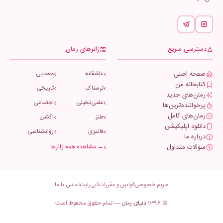
دسترسی سریع
ژانرهای رمان
صفحه اصلی
عاشقانه
معمایی
کتابخانه من
ترسناک
تاریخی
رمان‌های جدید
علمی‌تخیلی
اجتماعی
پرخواننده‌ترین‌ها
رمان‌های کامل
طنز
اکشن
دانلود اپلیکیشن
فانتزی
روانشناسی
درباره ما
سوالات متداول
← مشاهده همه ژانرها
حریم خصوصی
قوانین و مقررات
کپی‌رایت
تماس با ما
© 1396
دنیای رمان
— تمام حقوق محفوظ است