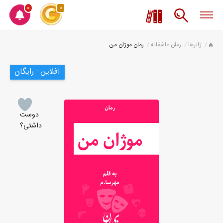
0
0
ژانرها
رمان عاشقانه
رمان موژان من
آفلاین : رایگان
دوست
داشتی؟