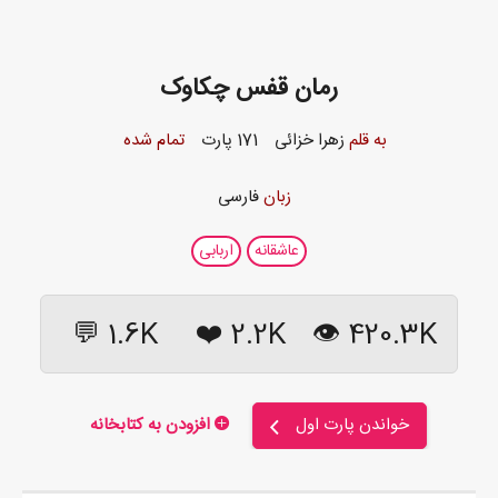
رمان قفس چکاوک
به قلم
زهرا خزائی
171 پارت
تمام شده
زبان
فارسی
عاشقانه
اربابی
1.6K 💬
❤️
2.2K
420.3K 👁
خواندن پارت اول
افزودن به کتابخانه