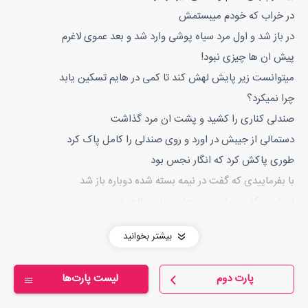
در خراب که خودم میبستمش
در باز شد و اول مرد سیاه پوشی وارد شد و بعد عموی لاغرم
پیش ان ها چیزی نبود!
میتوانست زیر پایش لهش کند تا کمی در هایم تسکین یابد
چرا نمیکرد؟
صندلی کناری را کشید و پشت ان مرد گذاشت
دستمالی از جیبش در اورد و روی صندلی را کامل پاک کرد
طوری پاکش کرد که انگار نجس بود
با بفرماییدی که گفت در نیمه بسته شده دوباره باز شد
اینبار دو کفش براق ورنی جلوی پایم ظاهر شد
حتی دیگر سرم رابلند نکردم ولی از مدل کفش و شلوارش میتوانستم
بیشتر بخوانید
حدس بزنم اصلا شبیه ما نبودند!
روی صندلی نشست و صدای بم اش پیچید:
پارت دوم
لیست پارت‌ها
_کجاست!؟
عمو هول زده به طرف کمد امد