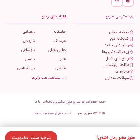
دسترسی سریع
ژانرهای رمان
صفحه اصلی
عاشقانه
معمایی
کتابخانه من
ترسناک
تاریخی
رمان‌های جدید
علمی‌تخیلی
اجتماعی
پرخواننده‌ترین‌ها
رمان‌های کامل
طنز
اکشن
دانلود اپلیکیشن
فانتزی
روانشناسی
درباره ما
سوالات متداول
← مشاهده همه ژانرها
حریم خصوصی
قوانین و مقررات
کپی‌رایت
تماس با ما
© 1396
دنیای رمان
— تمام حقوق محفوظ است
درخواست عضویت
هنوز عضو رمان نشدی؟