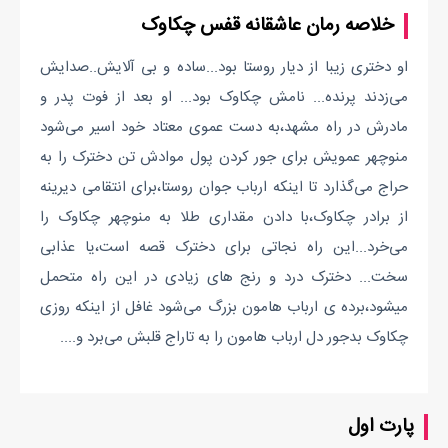
خلاصه رمان عاشقانه قفس چکاوک
او دختری زیبا از دیار روستا بود...ساده و بی آلایش..صدایش
می‌زدند پرنده... نامش چکاوک بود... او بعد از فوت پدر و
مادرش در راه مشهد،به دست عموی معتاد خود اسیر می‌شود
منوچهر عمویش برای جور کردن پول موادش تن دخترک را به
حراج می‌گذارد تا اینکه ارباب جوان روستا،برای انتقامی دیرینه
از برادر چکاوک،با دادن مقداری طلا به منوچهر چکاوک را
می‌خرد...این راه نجاتی برای دخترک قصه است،یا عذابی
سخت... دخترک درد و رنج های زیادی در این راه متحمل
میشود،برده ی ارباب هامون بزرگ می‌شود غافل از اینکه روزی
چکاوک بدجور دل ارباب هامون را به تاراج قلبش می‌برد و....
پارت اول