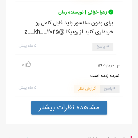
زهرا خزائی | نویسنده رمان
برای بدون سانسور باید فایل کامل رو
خریداری کنید از روبیکا @z__kh__2025
۵ ماه پیش
پاسخ
0
م
در پارت 119
نمرده زنده است
۵ ماه پیش
پاسخ
گزارش نظر
مشاهده نظرات بیشتر