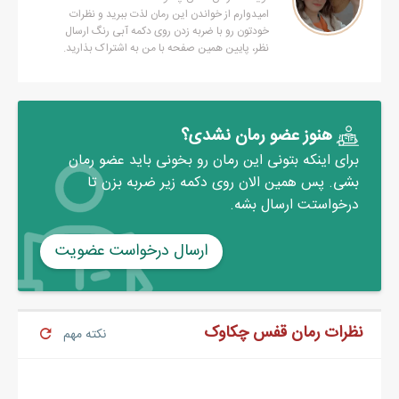
امیدوارم از خواندن این رمان لذت ببرید و نظرات
زبان خشک شده ام را چرخاندم
خودتون رو با ضربه زدن روی دکمه آبی رنگ ارسال
نظر، پایین همین صفحه با من به اشتراک بذارید.
انگار سنگ شده بود
خواستم بدون لرزش سخن بگویم ولی نشد
دست خودم نبود
_ب... له
هنوز عضو رمان نشدی؟
برای اینکه بتونی این رمان رو بخونی باید عضو رمان
بشی. پس همین الان روی دکمه زیر ضربه بزن تا
درخواستت ارسال بشه.
ارسال درخواست عضویت
نظرات رمان قفس چکاوک
نکته مهم