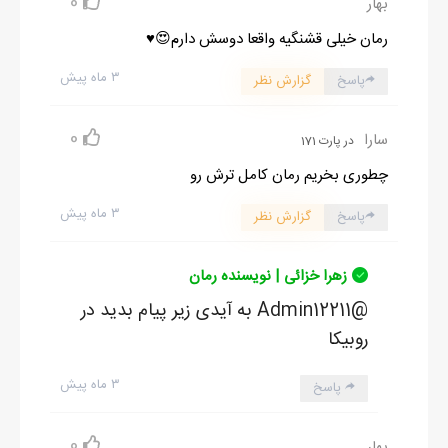
0
بهار
رمان خیلی قشنگیه واقعا دوسش دارم😍♥️
۳ ماه پیش
پاسخ
گزارش نظر
0
سارا
در پارت 171
چطوری بخریم رمان کامل ترش رو
۳ ماه پیش
پاسخ
گزارش نظر
زهرا خزائی | نویسنده رمان
@Admin12211 به آیدی زیر پیام بدید در
روبیکا
۳ ماه پیش
پاسخ
0
بهار