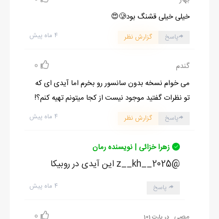
خیلی خیلی قشنگ بود🥲😍
۴ ماه پیش
پاسخ
گزارش نظر
0
گندم
می خوام نسخه بدون سانسور رو بخرم اما آیدی ای که
تو نظرات گفتید موجود نیست از کجا میتونم تهیه کنم؟!
۴ ماه پیش
پاسخ
گزارش نظر
زهرا خزائی | نویسنده رمان
@z__kh__2025 این آیدی در روبیکا
۴ ماه پیش
پاسخ
0
مصی
در پارت 101