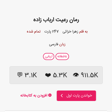
رمان رعیت ارباب زاده
به قلم
زهرا خزائی
247 پارت
تمام شده
زبان
فارسی
عاشقانه
اربابی
3.1K 💬
❤️
5.3K
911.5K 👁
خواندن پارت اول
افزودن به کتابخانه