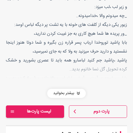
و زیر لب ،لب میزد:
_چه میدونم والا ،خدامیدونه..
زیور یکی دیگه از کلفت های خونه با یه تشت پر دیگه لباس اومد:
_ور پریده ها شما هیچ کاری به جز غیبت کردن ندارید،
بابا پاشید توروخدا ارباب پسر قراره زن بگیره و شما دوتا هنوز اینجا
نشستید و دارید حرف میزنید به ولا که به جای نمیرسید،
پاشید ،پاشید جم کنید لباسارو همه باید تا عصری بشورید و خشک
کرده تحویل گل نسا خانوم بدید..
با لب و لوچه ی آویزون آستین لباسام رو بالا دادم و شروع کردم به ورز
دادن لباسا..
بیشتر بخوانید
صدای فخرالزمان مادر بزرگ ارباب پسر، مو به تن همه ی خدمت کارا
سیخ کرد:
پارت دوم
لیست پارت‌ها
_بجنبید،مفت خورا،تا چند روز دیگه باید شاهد یه عروسی داخل عمارت
باشیم اما شماها هنوز که هنوزه دست به کار نشدید،
دوباره صداش بالا رفت: