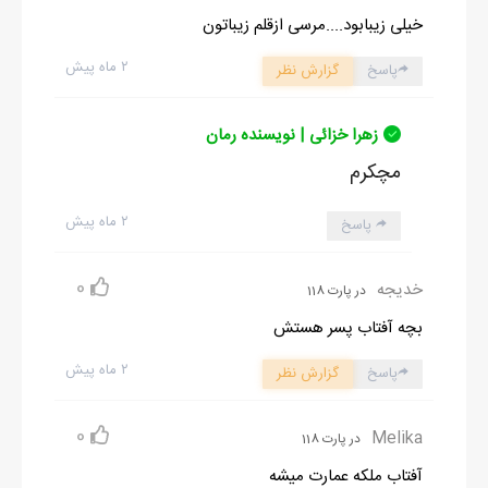
خیلی زیبابود....مرسی ازقلم زیباتون
۲ ماه پیش
پاسخ
گزارش نظر
زهرا خزائی | نویسنده رمان
مچکرم
۲ ماه پیش
پاسخ
0
خدیجه
در پارت 118
بچه آفتاب پسر هستش
۲ ماه پیش
پاسخ
گزارش نظر
0
Melika
در پارت 118
آفتاب ملکه عمارت میشه