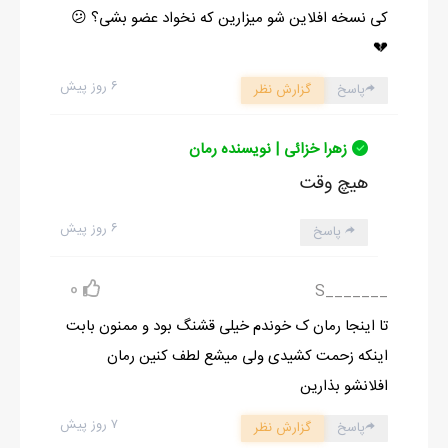
کی نسخه افلاین شو میزارین که نخواد عضو بشی؟ 😕
💔
۶ روز پیش
پاسخ
گزارش نظر
زهرا خزائی | نویسنده رمان
هیچ وقت
۶ روز پیش
پاسخ
0
_______S
تا اینجا رمان ک خوندم خیلی قشنگ بود و ممنون بابت
اینکه زحمت کشیدی ولی میشع لطف کنین رمان
افلانشو بذارین
۷ روز پیش
پاسخ
گزارش نظر