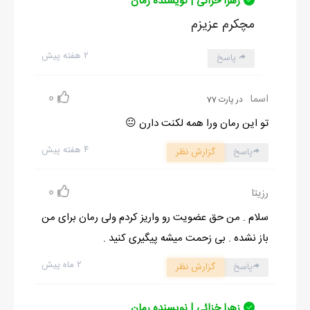
زهرا خزائی | نویسنده رمان
مچکرم عزیزم
۲ هفته پیش
پاسخ
0
اسما
در پارت 77
تو این رمان ورا همه لکنت دارن 😐
۴ هفته پیش
پاسخ
گزارش نظر
0
رزیتا
سلام . من حق عضویت رو واریز کردم ولی رمان برای من
باز نشده . بی زحمت میشه پیگیری کنید .
۲ ماه پیش
پاسخ
گزارش نظر
زهرا خزائی | نویسنده رمان