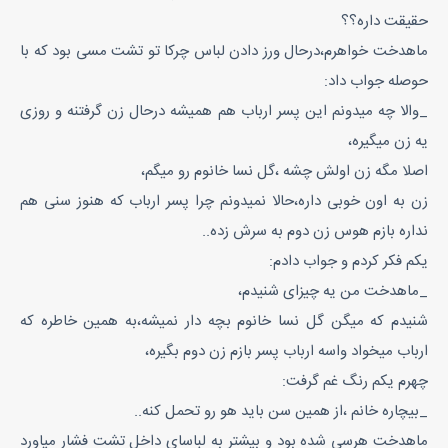
حقیقت داره؟؟
ماهدخت خواهرم،درحال ورز دادن لباس چرکا تو تشت مسی بود که با
حوصله جواب داد:
_والا چه میدونم این پسر ارباب هم همیشه درحال زن گرفتنه و روزی
یه زن میگیره،
اصلا مگه زن اولش چشه ،گل نسا خانوم رو میگم،
زن به اون خوبی داره،حالا نمیدونم چرا پسر ارباب که هنوز سنی هم
نداره بازم هوس زن دوم به سرش زده..
یکم فکر کردم و جواب دادم:
_ماهدخت من یه چیزای شنیدم،
شنیدم که میگن گل نسا خانوم بچه دار نمیشه،به همین خاطره که
ارباب میخواد واسه ارباب پسر بازم زن دوم بگیره،
چهرم یکم رنگ غم گرفت:
_بیچاره خانم ،از همین سن باید هو رو تحمل کنه..
ماهدخت هرسی شده بود و بیشتر به لباسای داخل تشت فشار میاورد