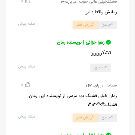
0
قشنگخیلی عالی خوب
در پارت 13
رمانش واقعا عالیی
۲ هفته پیش
پاسخ
گزارش نظر
زهرا خزائی | نویسنده رمان
تشکررررررر
۲ هفته پیش
پاسخ
0
سمانه
در پارت 247
رمان خیلی قشنگ بود مرسی از نویسنده این رمان
قشنگ🥹🥹💕💕
۲ هفته پیش
پاسخ
گزارش نظر