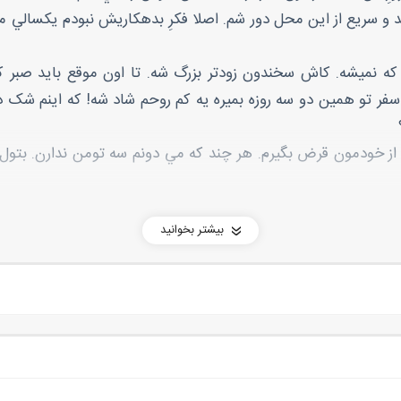
 سريع از اين محل دور شم. اصلا فکرِ بدهکاريش نبودم يکسالي مي
م که نميشه. کاش سخندون زودتر بزرگ شه. تا اون موقع بايد صبر کن
فر تو همين دو سه روزه بميره يه کم روحم شاد شه! که اينم شک دار
 خودمون قرض بگيرم. هر چند که مي دونم سه تومن ندارن. بتول ه
تِ مردم. از بس با اين کفشاي به درد نخور تو کوچه و خيابون چرخ
بیشتر بخوانید
 حياتِ خونه يه کاري راه بندازم. سرمايه مياد و ميره. تا من يه کار
راي پولِ اين سفر بکنم که دست از سرم برداره بعد شايد يه کاري با
رفتم برم سمتِ فروشگاه رفاه. نمي دونم چرا روزيِ من اونجاست. ه
ي نيست. اوس کريم؟ هَســـي؟ بزن بريم.
اف و با دقت نگاه مي کردم چشمم به ماشيني افتاد که شيشه هاش پ