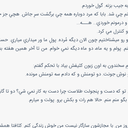
به جيب بزنه. گول خوردم.
ونم چي شد. بابا که مرد دوباره همه چي برگشت سرِ جاش. هچي جز خو
درمونم خوردي... هـــه...
 کنترل مي کرد.
 رو ميشناختيم چون الان ديگه مُرده. پولِ ما ور ميداري مياري. حس
 پولم و يه ماه، دو ماه ديگه نمي خوام. من تا آخر همين هفته به 
ِ سخندون به اون زبون کثيفش بياد با تحکم گفتم:
و نوشِ جونت. دو تومنش و که دادم سه تومنش مونده.
تو که دست و پنجولت طلاست چرا دست به کار نمي شي؟ دو تا گا
گو منم منم. حالا هم رات و بکش برو. پولت و ميارم.
امروزِ من. با مجازشون سازگار نيست من خوش زندگي کنم. کثافتا همش