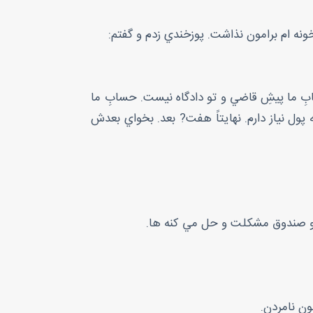
نه ام برامون نذاشت. پوزخندي زدم و گفتم:
ابِ ما پيشِ قاضي و تو دادگاه نيست. حسابِ ما
پول نياز دارم. نهايتاً هفت? بعد. بخواي بعدش
و صندوق مشکلت و حل مي کنه ها.
ون نامردن.