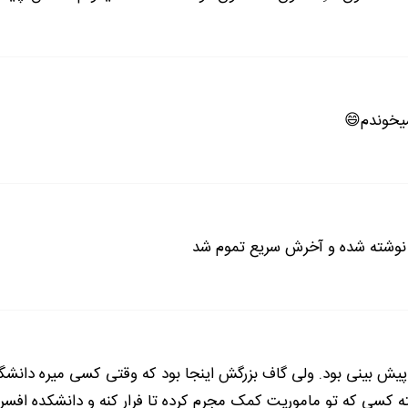
 مي بردم بالا و پايين. کمرم مي رفت از چپ به راست.
میخوندم😄
....
 نوشته شده و آخرش سریع تموم شد
ي بياد من و بيدار کنه. تو محلِ ما؟ همچي ماشيني؟ حتي رنگشم ت
بَرو او لا!
ين ماشينِ هَنو غيب نشده. دوباره يکي با صداي بلند گفت:
ل پیش بینی بود. ولی گاف بزرگش اینجا بود که وقتی کسی میره دان
اون لـــا... د بَرو دِ. دورم شده!
ه کسی که تو ماموریت کمک مجرم کرده تا فرار کنه و دانشکده اف