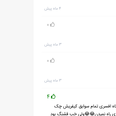
۴ ماه پیش
0
۳ ماه پیش
0
۳ ماه پیش
شخيص نمي دم. چه برسه به اسمش؟!
4
شگاه افسری تمام سوابق کیفریش چک
سری راه نمیدن😂😂ولی خب قشنگ بود