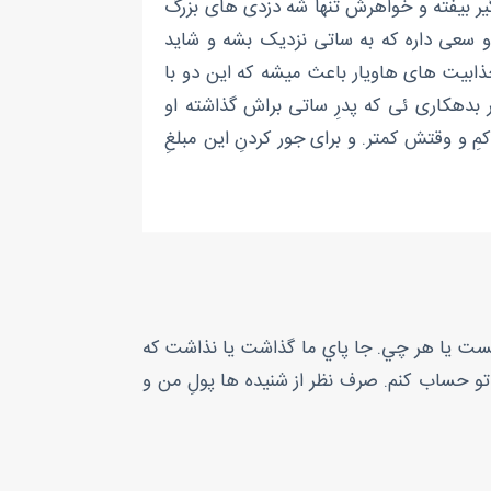
گیر بیفته و خواهرش تنها شه دزدی های بزرگ
ه و سعی داره که به ساتی نزدیک بشه و شاید
ذابیت های هاویار باعث میشه که این دو با
دهکاری ئی که پدرِ ساتی براش گذاشته او
ِ و وقتش کمتر. و برای جور کردنِ این مبلغِ
نست يا هر چي. جا پاي ما گذاشت يا نذاشت که
 تو حساب کنم. صرف نظر از شنيده ها پولِ من و