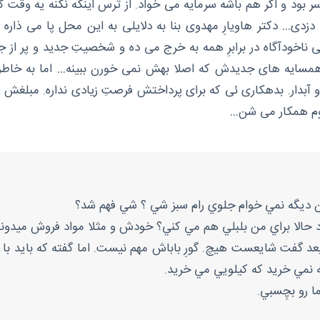
ر بود و اگر هم باشه سرمایه می خواد. از ترس اینکه نکنه یه وقت 
ه دزدی… دکتر هاویارِ مهدوی بنا به دلایلی به این محل پا می ذار
خودآگاه در برابرِ همه به خرج می ده و شخصیتِ جدید و پر از ج
مسایه های جدیدش که اصلا بهش نمی خورن ببینه… اما به خاطر ب
آبدار. بدهکاری ئی که برای پرداختش فرصتِ زیادی نداره. مبلغش کم
خانوم همکار می شن…
دبون ديگه نمي خوام جلوي رام سبز شي ؟ شي فهم شد؟
رد حالا براي من بلبلي هم مي کني؟ خودش و مثلا مواد فروش ميدو
 بعد گفت شايعست هيچ. گورِ باباش مهم نيست. اما گفته که بايد با
نه نمي خريد که کيلويي مي خريد.
ا رو بچِسبي.