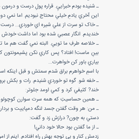
ـ شنيده بودم خبراييِ. قراره پولِ درست و درمون 
اين آخري يادمِ خيلي محتاج نبوديم. اما نمي د
ـ خاک تو سرت از علي شيره اي خوردي... درست و 
خنديدم. انگار عصبي شده بود اما داشت خودش و
ـ خلاصه طرفِ ما تويي. البته نمي گفت هم ما تو
بينِ ماست! افتاد؟ پس کاري نکن پشيمونتون کنم.
بياري باور کن خواهرت...
با اسمِ خواهرم براق شدم سمتش و قبل اينکه اسم
ـ خفه شو. گوه تو خوردي شنيدم. رات و بکش بر
خند? کثيفي کرد و کمي اومد جلوتر:
ـ همين حساسيتِ که همه سرت سوارن کوچولو. 
ـ من: هر وقت گفتن جسد لنگه دمپاييت و بردار ب
دستي به چون? درازش زد و گفت:
ـ از ما گفتن بود حالا خود داني!
زدمش کنار و بي توجه بهش راه افتادم. اينم از 