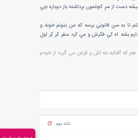
شه دست از سرِ کچلمون برداشته باز دوباره چي
م تا به سنِ قانوني برسه که من بتونم خونه و
م بشه. اه کي فکرش و مي کرد سفر کِر کِر اولِ
م که آفتابه ننه اش و قرض مي گيره. از خودم
 زدم و دنبالِ يه کيفِ پول گشتم ديگه پا برام
ي راه بندازم تا بگيره و بخوام سود کنم خودم و
ري راه بندازم تا کمتر سخندون هم تو خونه تنها
ر باز که مي رم دستِ خالي بر نمي گردم. شايد
نکته مهم
ايين بود و يه بچه ها جلو نشسته بود. نچ نچ