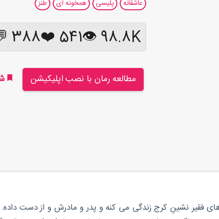
عاشقانه
پلیسی
همخونه ای
طنز
388 💬
❤️
541
98.8K 👁
مطالعه رمان با نصب اپلیکیشن
شر
یکی از محله های فقیر نشینِ کرج زندگی می کنه و پدر و مادرش و از دست د