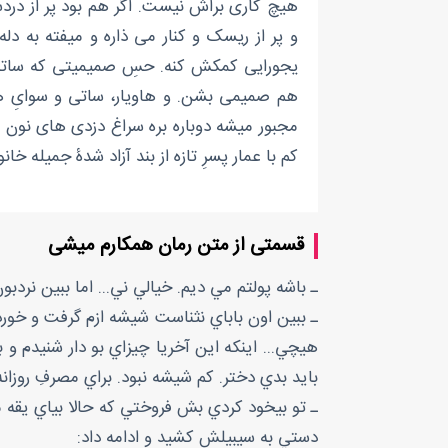
هیچ کاری براش نیست. اگر هم بود پر از دردس
و پر از ریسک و کنار می ذاره و میفته به دل
یجورایی کمکش کنه. حسِ صمیمیتی که ساتی نا
هم صمیمی بشن. و هاویار، ساتی و سوایِ ه
مجبور میشه دوباره بره سراغ دزدی های نون و 
کم با عمار پسرِ تازه از بند آزاد شدۀ جمیله 
قسمتی از متن رمان همکارم میشی
ـ باشه پولتم مي ديم. خيالي ني... اما ببين نر
ـ ببين اون باباي نثناست شيشه ازم گرفت و خو
هيچي... اينکه اين آخريا چيزاي بو دار شنيدم و
بايد بدي دختر. کم شيشه نبود. براي مصرفِ روزا
ـ تو بيخود کردي بش فروختي که حالا بياي يقه م
دستي به سيبيلش کشيد و ادامه داد: