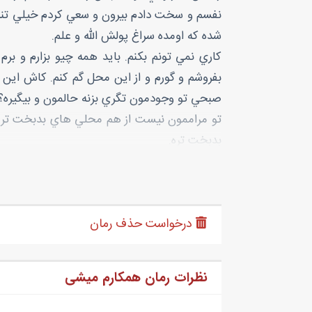
نفسم و سخت دادم بيرون و سعي کردم خيلي تند و
شده که اومده سراغ پولش الله و علم.
کاري نمي تونم بکنم. بايد همه چيو بزارم و بر
بفروشم و گورم و از اين محل گم کنم. کاش اين س
صبحي تو وجودمون تگري بزنه حالمون و بيگيره؟
تو مراممون نيست از هم محلي هاي بدبخت تر از
بدبخت تره.
بيخيال شدم و حواسم و جمع کردم به کيفاي تو دس
نمونده. کاش يه سرمايه زياد داشتم مي تونستم تو
سخندون مي ميريم از گشنگي. فعلا بايد يه فکري ب
درخواست حذف رمان
بمونه.
وقتي ديدم کارمون تو کيف و اينا نيست تصميم گ
باس برم همونجا دخيل ببندم.
نظرات رمان همکارم میشی
خدا رو شُرک از محله امون تا فروشگاه رفاه خيل
همينجور که قدم زنون دستام تو جيبم بودو اطر