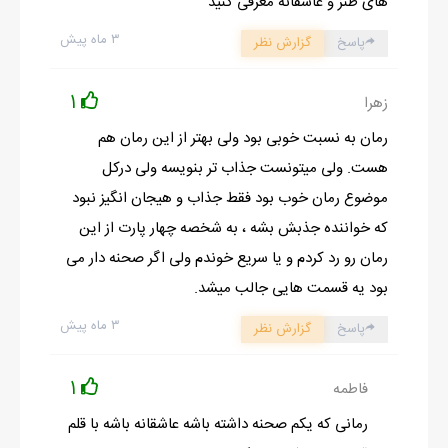
های طنز و عاشقانه معرفی کنید
- من دارم.
۳ ماه پیش
پاسخ
گزارش نظر
چشمام گرد شد و با خوشحالی گفتم:
1
زهرا
رمان به نسبت خوبی بود ولی بهتر از این رمان هم
ادامه رمان در اپلیکیشن
شروع مطالعه آنلاین رمان
هست. ولی میتونست جذاب تر بنویسه ولی درکل
موضوع رمان خوب بود فقط جذاب و هیجان انگیز نبود
که خواننده جذبش بشه ، به شخصه چهار پارت از این
رمان رو رد کردم و یا سریع خوندم ولی اگر صحنه دار می
بود یه قسمت هایی جالب میشد.
۳ ماه پیش
پاسخ
گزارش نظر
1
فاطمه
رمانی که یکم صحنه داشته باشه عاشقانه باشه با قلم