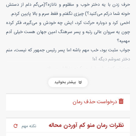
حرف زدن با یه دختر خوب و مظلوم و نانازه؟(می‌گم دلم از دستش
خونه شما درکم می‌کنید؟) چیزی نگفتم و فقط سرم و بالا پایین کردم.
اخمی کرد و دوباره حرکت کرد، ایش چه خودش و می‌گیره، فکر کرده
چون یه سروان عالی رتبه و پسر سرهنگ امین جهان هست خیلی آدم
مهمیه؟
جواب مثبت بود، خب مهم باشه اما پسر رئیس جمهور که نیست، منم
دختر عموشم دیگه آه!
همزمان که زیر لب غرغر می‌کردم دنبالش می‌رفتم.
این وسط هر کی رادوین رو می‌دید بهش احترام نظامی می‌ذاشت،
بیشتر بخوانید
بعضی وقت‌ها هم رادوین این کار و می‌کرد، منم بلاتکلیف بهشون نگاه
می‌کردم و وقتی نگاه متعجب اونا رو روی خودم حس می‌کردم یه
درخواست حذف رمان
لبخند گل و گشاد می‌زدم، چیه نکنه منم باید بهشون احترام
می‌ذاشتم؟!
ولش کن بابا، بالاخره بعد شوصون قرن رسیدیم به یه دره خاکستری
نظرات رمان منو کم آوردن محاله
نکته مهم
رنگ، رادوین بدون کوچیک‌ترین توجهی به من در و باز کرد و داخل