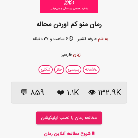
رمان منو کم آوردن محاله
به قلم
عارفه کشیر
⏱️۶ ساعت و ۲۷ دقیقه
زبان
فارسی
عاشقانه
پلیسی
طنز
کلکلی
859 💬
❤️
1.1K
132.9K 👁
مطالعه رمان با نصب اپلیکیشن
شروع مطالعه آنلاین رمان