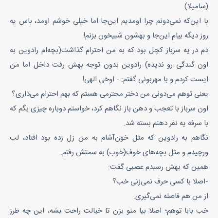
(سامیلا)
با این‌که نمی‌دونم چرا اومدیم این‌جا اما خیلی خوشم اومد، باس یه
روز دیگه بیام این‌جا و بهشون شبیخون بزنم!
دم در یه سرباز کچل بود که به من احترام گذاشت(بچه‌ام رادوین به
اون گندگی رو ندیده) رادوین بدون توجه بهش رفت داخل اما من
ایست کردم و با مهربونی گفتم: - اوخی الهی!
یعنی توهم می‌دونی من دختر محترمی هستم که بهم احترام می‌ذاری؟
اون سرباز با تعجب و دهن باز نگاهم کرد، خواستم دوباره چیزی بگم که
با سرفه‌ یه نفر دهنم بسته شد.
نگاهم به رادوین که مثل خون‌آشام به من زل زده بود افتاد، لب
ورچیدم و مثل بچه‌های خوف(خوب) به سمتش رفتم.
همین که بهش رسیدم عصبی گفت:
-اصلا با کسی حرف نمی‌زنی خب؟
از من هم فاصله نمی‌گیری.
خب بابا توهم؛ اصلا بیا منو بزن تا خیالت راحت بشه، این چه طرز