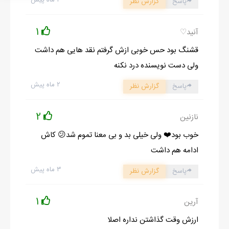
۲ ماه پیش
پاسخ
گزارش نظر
دلایلی تصمیم گرفته شد که من این موضوع رو بهت بگم.
سیخ سرجام نشستم، یعنی چه موضوعی هست؟
1
آنید♡
جدی و کمی عصبی گفت:
قشنگ بود حس خوبی ازش گرفتم نقد هایی هم داشت
- حرفایی هم که می‌زنم باید بین خودمون بمونه، فهمیدی؟
ولی دست نویسنده درد نکنه
آب دهنم رو با ترس قورت دادم و سرم رو به نشونه‌ی مثبت بالا پایین
۲ ماه پیش
پاسخ
گزارش نظر
کردم.
کمی توی چشمام نگاه کرد، انگار می‌خواست از نگفتنم مطمئن بشه،
2
نازنین
سری تکون داد و کشوی میزش رو باز کرد، یه پوشه‌ی زرد رنگ ازش
بیرون آورد و روی میز گذاشت.
خوب بود❤️ ولی خیلی بد و بی معنا تموم شد😕 کاش
با تعجب نگاهش می‌کردم، یه چیزی از پوشه خارج کرد که با کمی دقت
ادامه هم داشت
فهمیدم عکسِ، اون رو روی میز گذاشت و به سمتم هول داد، همزمان
۳ ماه پیش
پاسخ
گزارش نظر
گفت: - این دختر رو می‌شناسی؟
دوباره با تعجب یه نگاه به رادوین کردم و بعد به عکس خیره شدم.
1
آرین
عکس یه دختر خوشگل که انگار همسن و سال من بود، موهای مشکی
ارزش وقت گذاشتن نداره اصلا
و چشمای سیاهش خیلی تو چشم بود، یه جورایی خیلی آشنا می‌زد!