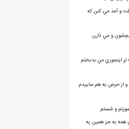
 رفت و آمد مي کنن که
 بچشون و مي ذارن
رِ اينجوري منِ بدبختم
 و از حرص به هم ساييدم
صورتم و شستم.
ِ همه به جز همين يه