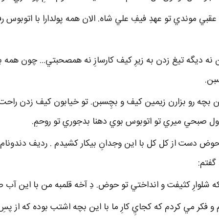
يا عقبي موندي تو عهدِ فيفِ علي شاه. الان همه پولدارا با اتوبوس
من نه ديگه تيغ زدن به زيرِ کيف کارسازِ نه همصحبتي... چون همه
بن.
ن بچه رو بزارن زيمين کيف و بچِسبن. تو خيابون کيف زدن راحت ت
 صبحي ميري تو اتوبوس بوي دهنا بدجوري تو روحمِ.
حوض دست از کل کل با اين وجدانِ بيکار کشيدم . رديف دندونام
گفتم:
که شلوارِ کثيفت و انداختي تو حوض. دِ آخه قلمبه من با اين آب 
و فکر مي کردم که کجايِ کارِ ما با اين بچه اشتب بوده که از پس