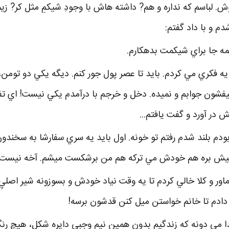
وش. لباسم که نداره و هم? داشته هاش با وجودِ شيکمِ مثل کر?
م و با داد گفتم:
ه جا براي شيکمت بدهکارم.
ه فکري مي کردم. بايد تا عصر پول جور کنم. ديگه يکي دو تومن،
کيفشون جوابم و نميده. دخل و خرجم با درآمدم يکي نيست! اي تف 
ش در آورد و گفت يافتم...
بودم بلند شدم رفتم تو خونه. اول بايد يه سري سفارشا به سخندون ب
 پيش بره هم خودش مي ترکه هم من برشکست ميشم. آخه نيست که
ور و کلا خالي کردم تا يه وقت نياد خودش و بسوزونه شير اصليِ گ
دادم تا خانم خواستن ميل کنن قدشون برسه!
دا مي دونه که زندگيم بدونِ همين نيم وجبيِ دايره شکل، هيچ ر