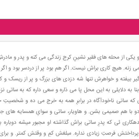
رِ ۵ ساله اش تو یکی از محله های فقیر نشینِ کرج زندگی می کنه و پدر و م
 زنه. هیچ کاری براش نیست. اگر هم بود پر از دردسر بود و اگر
یر بیفته و خواهرش تنها شه دزدی های بزرگ و پر از ریسک و کنا
بنا به دلایلی به این محل پا می ذاره و سعی داره که به ساتی 
 ساتی ناخودآگاه در برابرِ همه به خرج می ده و شخصیتِ ج
دو با هم صمیمی بشن. و هاویار، ساتی و سوایِ همسایه های
دهکاری ئی که پدرِ ساتی براش گذاشته او مجبور میشه دوباره 
پرداختش فرصتِ زیادی نداره. مبلغش کمِ و وقتش کمتر. و برای ج