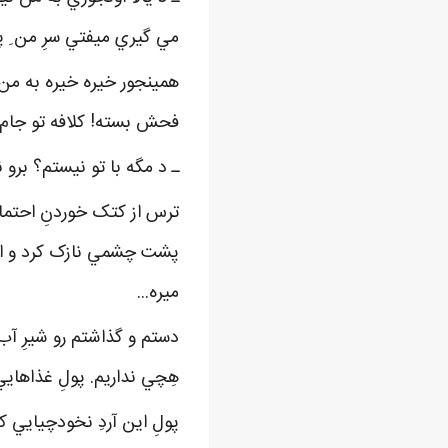
مي گيري ميفتي سرِ من ِ پد
همينجور خيره خيره به من ن
فحش بسته! کلافه تو جام 
ـ د مگه با تو نيستم؟ برو ن
ترس از کتک خوردنِ احتمال
پشت چشمي نازک کرد و ازم
ميره...
دستم و گذاشتم رو شيرِ آب 
هِچي نداريم. پولِ غذاهايي
پولِ اين آردِ نخودچيايي 