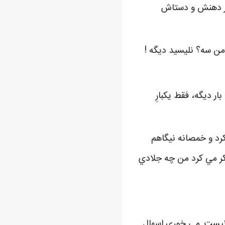
دور دهنش و دستاش
ن سه؟ نليسيد ديگه !
ار ديگه، فقط يکبارِ
رد و خمصانه نيگاهم
کر مي کرد من چه جلادي
ي نيست. مي خوري اسهال