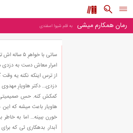
رمان همکارم میشی
به قلم شیوا اسفندی
ساتی با خواه
امرار معاش دست به دزدی می
از ترس اینکه نکنه یه وقت گ
دزدی… دکتر هاویارِ مهدوی 
کمکش کنه. حسِ صمیمیتی که
هاویار باعث میشه که این 
خورن ببینه… اما به خاطر ب
آبدار. بدهکاری ئی که برای 