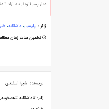
عمار پسرِ تازه از بند آزاد 
ژانر :
پلیسی
،
عاشقانه
،
طنز
تخمین مدت زمان مطالعه
نویسنده: شیوا اسفندی
ژانر: #عاشقانه #همخونه
خلاصه: