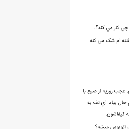
چي کار مي کنه؟!
اشته ام شک مي کنه.
. عجب روزيه از صبح با
حال بياد. اي تف به
ه کيفاشون.
رِ اتوبوس ميشه؟