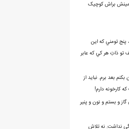
 زيمينش براش کوچيک
 پنج تومني که اين
تو ذاتِ هر کي که عابر
کنم بعد برم. نبايد از
 کارخونه دارم!
از و بستم و نون و پنير
نگي نداشت. نه تلاش