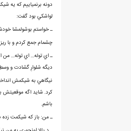
دونه برنمياييم که يه شي
لواشکي بود گفت:
ـ خواستم بوشولمشا خودش 
چشمام جمع کردم و با ريز ب
ـ اي توله... اي توله... م
ديگه شلوارِ گشادت و وسطِ
نيگاهي به شيکمش انداخت 
کرد. شايد اگه موقعيتش ب
باشم.
ـ من: باز که شيکمت زده ب
ـ د يالا اونجوري به من ن