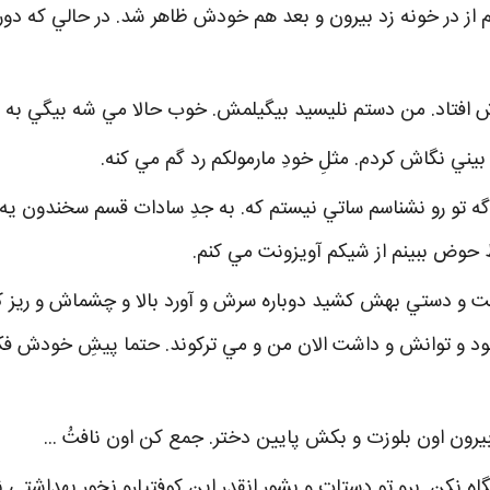
کم از در خونه زد بيرون و بعد هم خودش ظاهر شد. در حالي که 
افتاد. من دستم نليسيد بيگيلمش. خوب حالا مي شه بيگي به م
يني نگاش کردم. مثلِ خودِ مارمولکم رد گم مي کنه.
ن اگه تو رو نشناسم ساتي نيستم که. به جدِ سادات قسم سخندون يه ب
 حوض ببينم از شيکم آويزونت مي کنم.
و دستي بهش کشيد دوباره سرش و آورد بالا و چشماش و ريز ک
ود و توانش و داشت الان من و مي ترکوند. حتما پيشِ خودش ف
يرون اون بلوزت و بکش پايين دختر. جمع کن اون نافتُ ...
يگاه نکن. برو تو دستات و بشور انقدر اين کوفتيارو نخور بهداشت