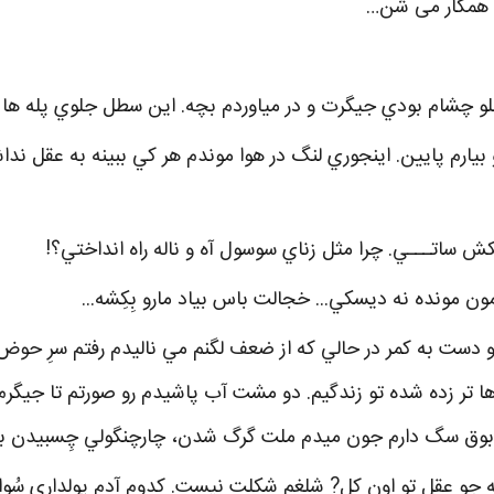
م همکار می شن…
و چشام بودي جيگرت و در مياوردم بچه. اين سطل جلوي پله ها 
 بيارم پايين. اينجوري لنگ در هوا موندم هر کي ببينه به عقل ند
 ساتـــي. چرا مثل زناي سوسول آه و ناله راه انداختي؟!
ون مونده نه ديسکي... خجالت باس بياد مارو بِکِشه...
و دست به کمر در حالي که از ضعف لگنم مي ناليدم رفتم سرِ حوض
ا تر زده شده تو زندگيم. دو مشت آب پاشيدم رو صورتم تا جيگرم 
 از بوق سگ دارم جون ميدم ملت گرگ شدن، چارچنگولي چِسبيدن ب
 جو عقل تو اون کل? شلغم شکلت نيست. کدوم آدمِ پولداري سُوا