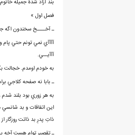
بند آزاد شدۀ جمیله خانو
فصل اول »
ـ آخــــخ سخندون اگه جل
آآآآي نمي تونم حتي پام و
آآآيــي.
به خودم اومدم. خجالت بکش
ـ بابا نه صفحه کلاجي برام
به هر زوري بود بلند شدم 
اين اتفاقات و بد شانسي ه
ذاتِ پدرِ بد ذاتت روزگار
ـ تقصير توام هست آخه يه