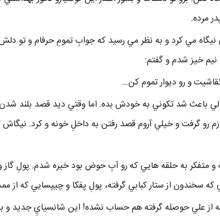
ر مرده.
يگاه مي کرد و به نظر مي رسيد که جوابِ تمومِ حرفام و تو دلش مي
نيم خيز شدم و گفتم:
قاشيت و رو ديوار تموم کن...
ي باعث شد تکوني به خودش بده. اما وقتي ديد قصد بلند شدن و 
 رو گرفت و خيلي آروم قصد رفتن به داخلِ خونه و کرد. نيگاش
و متفکر به حلقه هايي که رو آبِ حوض بود خيره شدم. پولِ گاز و
 که سخندون از ستار کبابي گرفته، پولِ پفکا و چيپسايي که از ممد 
که از علي حوصله گرفته هم حساب نشده! اين شانسيايِ جديد و ب