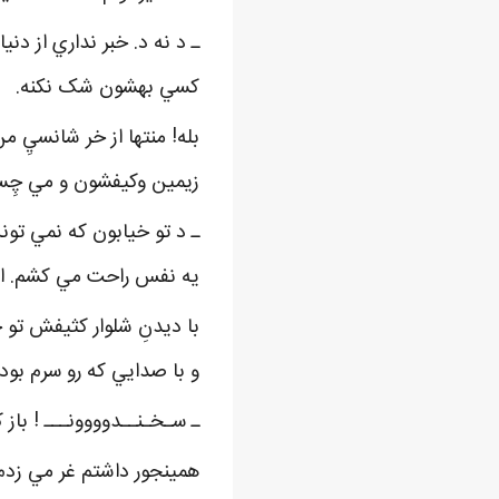
ـ د نه د. خبر نداري از دن
کسي بهشون شک نکنه.
بله! منتها از خر شانسيِ 
زيمين وکيفشون و مي چِس
ـ د تو خيابون که نمي تون
يه نفس راحت مي کشم. اول
با ديدنِ شلوار کثيفش تو 
و با صدايي که رو سرم بود 
ـ سـخـنــدوووونـــ ! باز 
همينجور داشتم غر مي زدم 