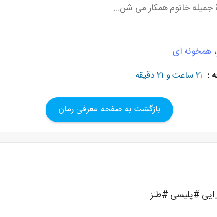
شدۀ جمیله خانوم همکار می شن…
،
همخونه ای
 :
۲۱ ساعت و ۲۱ دقیقه
بازگشت به صفحه معرفی رمان
_ایی #پلیسی #طنز