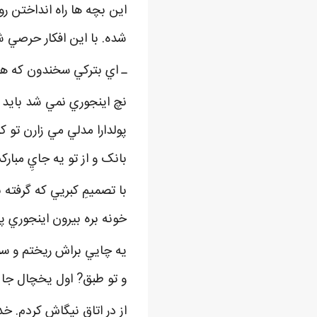
اين بچه ها راه انداختن ر
شده. با اين افکار حرصي شد
ـ اي بترکي سخندون که هم
نچ اينجوري نمي شد بايد ي
پولدارا مدلي مي زارن تو 
بانک و از تو يه جايِ مبارک
با تصميمِ کبريي که گرفته 
خونه بره بيرون اينجوري
يه چايي براش ريختم و سما
و تو طبق? اول يخچال جا 
از در اتاق نيگاش کردم. خ