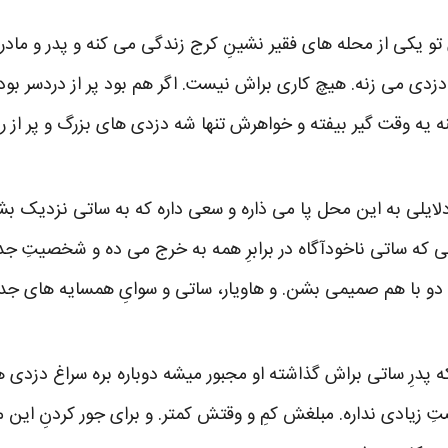
اهرِ ۵ ساله اش تو یکی از محله های فقیر نشینِ کرج زندگی می کنه و پدر و 
زدی می زنه. هیچ کاری براش نیست. اگر هم بود پر از دردسر بود 
نه یه وقت گیر بیفته و خواهرش تنها شه دزدی های بزرگ و پر از ر
ه دلایلی به این محل پا می ذاره و سعی داره که به ساتی نزدیک ب
ه ساتی ناخودآگاه در برابرِ همه به خرج می ده و شخصیتِ جدی
 دو با هم صمیمی بشن. و هاویار، ساتی و سوایِ همسایه های 
ه پدرِ ساتی براش گذاشته او مجبور میشه دوباره بره سراغ دزدی ه
زیادی نداره. مبلغش کمِ و وقتش کمتر. و برای جور کردنِ این مبلغِ