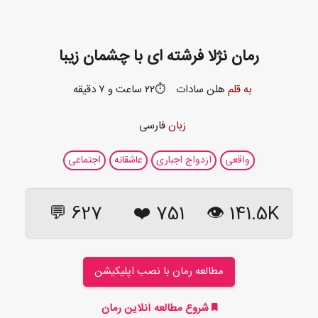
رمان نژلا فرشته ای با چشمان زیبا
به قلم
هلن سادات
⏱️۲۲ ساعت و ۷ دقیقه
زبان
فارسی
واقعی
ازدواج اجباری
عاشقانه
اجتماعی
627 💬
❤️
751
141.5K 👁
مطالعه رمان با نصب اپلیکیشن
شروع مطالعه آنلاین رمان