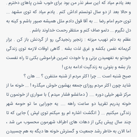
بعد یادم میاد که این سفر نذر من بود برای خوب شدن پاهای دخترم .
و حالا بعد از دو سال تونستم اداش کنم . یادم میاد که توی مشهد ...
توی حرم امام رضا ... به آقا قول دادم مثل همیشه صبور باشم و کینه به
دل نگیرم ... دلمو صاف کنم و منتظر رحمت خداوند باشم .
عقلم به دلم نهیب میزنه : زنجیر رنجیدگی رو از گردنش باز کن . بزار
کریمانه نفس بکشه و غرق لذت بشه . گاهی اوقات لازمه توی زندگی
خودتو به نفهمیدن بزنی و با خودت تمرین فراموشی بکنی تا راه نفست
باز بشه و بتونی به زندگیت ادامه بدی !
صبح شنبه است ... چرا اکثر مردم از شنبه متنفرن ؟ ... هان ؟
شاید چون اکثر مردم روزای جمعه بهشون خوش میگذره ! ... خونه ما از
مرکز شهر خیلی دوره .... ( دماغشو فشار میدم ) با سواری از خونمون تا
خونه پدریم تقریبا دو ساعت راهه .... یه جورایی ما تو حومه شهر
زندگی میکنیم ... ( انگشت اشاره ام رو میکنم توی لپش ) جایی که تا
چند سال پیش یکی از دهات های اطراف شهرمون محسوب می شد ،
اما الان به خاطر رشد جمعیت و گسترش خونه ها دیگه به هم چسبیدن