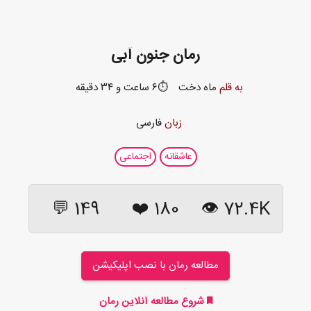
رمان جنون آبی
به قلم
ماه دخت
⏱️۶ ساعت و ۳۴ دقیقه
زبان
فارسی
عاشقانه
اجتماعی
149 💬
❤️
180
72.4K 👁
مطالعه رمان با نصب اپلیکیشن
شروع مطالعه آنلاین رمان