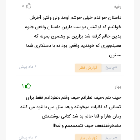
0
رقیه
-خب آقا کیا، مدتی که این جا بودی چه طور پیش رفت؟ تونست
کمکی بهت بکنه؟
داستان خواندم خیلی خوشم اومد ولی وقتی آخرش
صدایم را صاف کرده و گفتم:
خواندم که نوشتین دوست دارین داستان واقعی جلوه
-بله دکتر، مطمئنا بی‌تاثیر نبوده.
بدین حالم گرفته شد بزارین تو رهنمون بمونه که
پس از زحمتش برای اجبار تن فربه و چاقش به آن پیراهن فرم
همینجوری که خوندیم واقعی بود نه با دستکاری شما
سفیدرنگ، بالاخره لباس را پوشید و مرتب‌کرد.
ممنون
چشم به چشمش دوختم. صورتی گرد و بزرگ داشت و بینی گوشتی و
۶ ماه پیش
پاسخ
گزارش نظر
پهن... اما چانه‌اش مثل من زاویه‌دار و مربعی شکل بود.
پس از پوشیدن لباس فرم، موهای کم پشتی که رگه‌های سفیدی‌داشت
1
بهار
و تنها عقب سرش را پوشش می‌دادند مرتب کرد.
حیف نتم ،حیف نطراتم حیف وقتم ،نظردادم فقط برای
چهره‌اش هیبت خودش را داشت اما این ابهت را اصلا نمی‌شد به پای
کسانی که نظرات میخونند وبعد مثل من دالنود می کنند
زیبا بودنش گذاشت. شاید به خاطر هیکل درشتش بود و صورتی که
رمان هارا واقعا حالم بد شد کتابی نوشتننش
خنده چندان بر آن نمی‌نشست. پشت میز چوبی ‌اش نشست. با
مضخرفففففف حیف نتمممممم واقعااا
نگاهی‌مرا برانداز کرد. بادستان بزرگش، چانه‌ی مربعی شکلش را خاراند
۷ ماه پیش
و گفت:
پاسخ
گزارش نظر