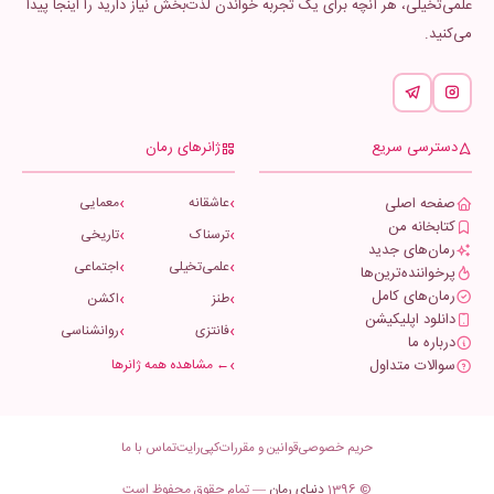
علمی‌تخیلی، هر آنچه برای یک تجربه خواندن لذت‌بخش نیاز دارید را اینجا پیدا
می‌کنید.
دسترسی سریع
ژانرهای رمان
صفحه اصلی
عاشقانه
معمایی
کتابخانه من
ترسناک
تاریخی
رمان‌های جدید
علمی‌تخیلی
اجتماعی
پرخواننده‌ترین‌ها
رمان‌های کامل
طنز
اکشن
دانلود اپلیکیشن
فانتزی
روانشناسی
درباره ما
سوالات متداول
← مشاهده همه ژانرها
حریم خصوصی
قوانین و مقررات
کپی‌رایت
تماس با ما
© 1396
دنیای رمان
— تمام حقوق محفوظ است