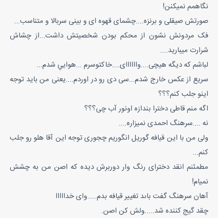
نگاهمم نميکنن!
صورتش صيقلى و برنزه....چشماى قهوه اى و بينى سربالا و متناسب...
فک مردونش نشون از محکم بودن شخصيتش داشت...از چشاش
شرارت ميباريد....
لباشم که ديگه هيچى....وااااااى....خاکتوسرم ...هوايي شدم...
سريع از عکس خارج شدم...سى دى رو در اوردم....يعنى من بايد توجه
اينو جلب کنم؟؟؟
اگه منم قاطى دخترا بندازه اونور آب چى؟؟؟
نه ....سرهنگ احمدى نميزاره....
ولى من با اين قيافه گوريل انگوريم چجورى توجه اين آقا هلو رو جلب
کنم...
مطمئنم انقد دختراى رنگ وار دوربرش ديده که اصن من به چشش
نميام!
آهان سرهنگ گفت باىد تغيير قيافه بدم.....واى خدااااا
چقد گيج کننده شد.....ولش کن اصن.