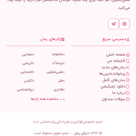
علمی‌تخیلی، هر آنچه برای یک تجربه خواندن لذت‌بخش نیاز دارید را اینجا پیدا
می‌کنید.
دسترسی سریع
ژانرهای رمان
صفحه اصلی
عاشقانه
معمایی
کتابخانه من
ترسناک
تاریخی
رمان‌های جدید
علمی‌تخیلی
اجتماعی
پرخواننده‌ترین‌ها
رمان‌های کامل
طنز
اکشن
دانلود اپلیکیشن
فانتزی
روانشناسی
درباره ما
سوالات متداول
← مشاهده همه ژانرها
حریم خصوصی
قوانین و مقررات
کپی‌رایت
تماس با ما
© 1396
دنیای رمان
— تمام حقوق محفوظ است