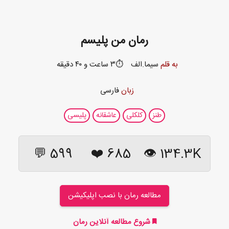
رمان من پلیسم
به قلم
سیما.الف
⏱️۳ ساعت و ۴۰ دقیقه
زبان
فارسی
طنز
کلکلی
عاشقانه
پلیسی
599 💬
❤️
685
134.3K 👁
مطالعه رمان با نصب اپلیکیشن
شروع مطالعه آنلاین رمان