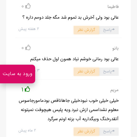
0
رئيست گفت اگه موفق بشى ارتقاء درجه ميگيرى...
فاطیما
حقوقتم ميره بالا....خوبه حداقل اينجورى کمک پدرت ميکنى...
عالی بود ولی آخرش بد تموم شد مگه جلد دومم داره ؟
بدبخت ديگه جون نداره بره بازار و بياد....
۲ هفته پیش
پاسخ
گزارش نظر
بلکه بازنشسته بشه بياد پيشم...منم از تنهايى در ميام!!!!
آهااااااان.....حالا فهميم اين دلتنگيه قضيش چيه!
0
بانو
-جناب سرهنگ ديگه چى گفت؟
عالی بود رمانی خوشم نیاد همون اول حذف میکنم
-ميگفت يهچند ماهى نبايد ببينيمت...ممکنه شناسايي بشى....
تازه بايد گيريمتم بکنن...
۳ هفته پیش
پاسخ
گزارش نظر
ورود به سایت
گفت بخاطر ماموريت مجبورى قيافتو تغيير بدى....
من که زياد راضى نبودم ولى سرهنگه گفت بايديه!
1
مریم
وگرنه ميشناسنت واسه ماهام خطرناک ميشه!!!
خیلی خیلی خوب نبودخیلی جاهاناقص بودمامورجاسوس
معلوم نشداسمی ازش نبرد.ویه پلیس هیچوقت نمیتونه
آنقدرخنگ وبیگداربه آب بزنه اونم سرگرد
ادامه رمان در اپلیکیشن
شروع مطالعه آنلاین رمان
۲ ماه پیش
پاسخ
گزارش نظر