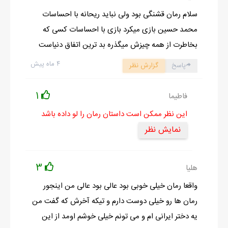
سروان عسگرى هم بايد وارد باند بشن....ايشونم جز مهره هاى اصلى
سلام رمان قشنگی بود ولی نباید ریحانه با احساسات
حساب ميشن...
محمد حسین بازی میکرد بازی با احساسات کسی که
با اشاره دستش همه سرها به طرفى رفت که سروانه نشسته بود...اونم
بخاطرت از همه چیزش میگذره بد ترین اتفاق دنیاست
مث بقيه صورتش ت انبوه ريشاش گم شده بود....
۴ ماه پیش
پاسخ
گزارش نظر
-جناب سروان شما هم نقش مهمى داريد که البته تو اين بازى نقطه
مقابل ستوان محمدى هستيد....
1
فاطیما
اون سروانه با اين حرف چشاشو دوخت به من...اوه اوه...چه چشايي
این نظر ممکن است داستان رمان را لو داده باشد
داره..
نمایش نظر
خوبه لااقل اين چشاش يه جذبه اى داره...ولى ريشاش نميذاشت
دهنشو ببينم...
دماغش ولى خوشگل بود...اونم چشاشو تنگ کرده بود و با دقت بو
3
هلیا
صورت پشمالوى من نگاه ميکرد...
واقعا رمان خیلی خوبی بود عالی بود عالی من اینجور
اااااا گفتم پشمالو يادم نبود چه قيافه ضايعى دارم....
رمان ها رو خیلی دوست دارم و تیکه آخرش که گفت من
سريع سرمو انداختم پايين...
یه دختر ایرانی ام و می تونم خیلی خوشم اومد از این
.