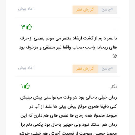
۱ ماه پیش
پاسخ
گزارش نظر
3
...
تا عمر دارم از گشت ارشاد متنفر می مونم بعضی از حرف
های ریحانه راجب حجاب واقعا غیر منطقی و مزخرف بود
🫤
۱ ماه پیش
پاسخ
گزارش نظر
1
نگار
رمان خیلی باحالی بود هر وقت میخواستی پیش بینیش
کنی دقیقا همون موقع پیش بینی ها غلط از آب در
میومد معمولا همه رمان ها نقص های هم دارن که این
رمان هم استثنا نبود ولی خیلیی باحال بود یکمی دلم برا
محمد حسین سوخت از قسمت آخرش هم خیلیی خوشم