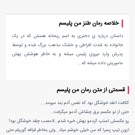
خلاصه رمان طنز من پلیسم
داستان درباره ی دختری به اسم ریحانه هسش که در یک
خانواده به شدت افراطی و خشک مذهب بزرگ شده و توسط
پدرش وارد نیروی پلیس میشه و به خاطر هوشش بهش
ماموریتی داده میشه که...
قسمتی از متن رمان من پلیسم
کثافت انقد خوشگل بود که نفس آدم بند ميومد....
حتى از تو عکسم برق چشاش آدمو ميگرفت...
رو عکسش استپ کردمو بهش خيره شدم...لامصب چقد خوشگل بود!
ازون تيپ پسرا که من خيلى خوشم مياد...ولى بخاطر قيافه گوريلم حتى