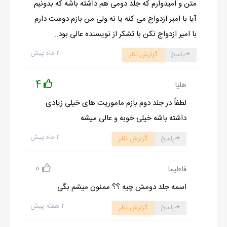
متن و امیدوارم که جلد دومی هم داشته باشه که بدونیم
از فردا ماموريت شروع ميشه...امشب با خانواده هاتون وداع کنين....
آیا با امیر ازدواج می کنه یا نه ولی من بازم دوست دارم
ديگه هيچ نوع رابطه اى نبايد داشته باشين تا پايان ماموريت...
با امیر ازدواج نکن با تشکر از نویسنده عالی بود..
فردا همه به اداره بيايد..با لوازمتون....براى هرکس خونه اى در نظر
۲ ماه پیش
گرفتيم.
پاسخ
گزارش نظر
فردا تو خونه خودتون که مستقر شدين گريم ميشين....از شب
4
هلیا
ماموريتتون شروع ميشه....
حالا همه مرخصيد....ميتونيد بريد خونه....ممکنه ديگه برنگرديد....!!!!
لطفاً در جلد دوم بازم ماموریت های خیلی زیادی
يا خدا...يعنى شهيد ميشم؟؟؟
داشته باشه خیلی خوبه و عالی میشه
نه بابا...منو چه به شهادت!
۲ ماه پیش
پاسخ
گزارش نظر
نه بابا!!!اين حرفاى سرهنگ چقد تاثير گذار بوده ما خبر نداشتيم!!!!!
-لبامو با زبونم خيس کردم و با صدايى که بهت توش کاملا پيدا
0
فاطیما
بود,گفتم:منم دلم تنگ ميشه مامان.
اسمه جلد دومش چیه ؟؟ ممنون میشم بگی
-رئيست ميگفت ماموريتت خيلى مهمه!
۲ هفته پیش
قراره کشورتو نجات بدى ...خيلى خوشحالم که دخترم قهرمان شده..
پاسخ
گزارش نظر
سعى کن اين يکى ماموريتتو مثل قبلى خوب انجام بدى...