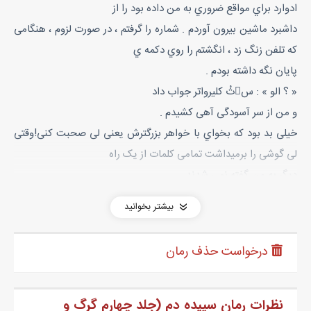
ادوارد براي مواقع ضروري به من داده بود را از
داشبرد ماشین بیرون آوردم . شماره را گرفتم ، در صورت لزوم ، هنگامی
که تلفن زنگ زد ، انگشتم را روي دکمه ي
پایان نگه داشته بودم .
« ؟ الو » : سثْ کلیرواتر جواب داد
و من از سر آسودگی آهی کشیدم .
خیلی بد بود که بخواي با خواهر بزرگترش یعنی لی صحبت کنی!وقتی
لی گوشی را برمیداشت تمامی کلمات از یک راه
دیگر به من گفته نمی شدند .
« هی ، سثْ ، منم بلا »
بیشتر بخوانید
« ؟ اوه ، سلام بلا! چه طوري »
« خوبم » : می خواستم بزنم زیر گریه . از روي ناچاري براي مطمئن
درخواست حذف رمان
کردنش گفتم
« ؟ براي خبر گرفتن زنگ زدي »
« تو غیب گویی »
نظرات رمان سپیده دم (جلد چهارم گرگ و