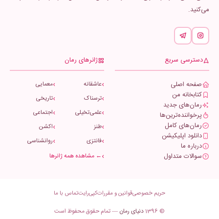
می‌کنید.
دسترسی سریع
ژانرهای رمان
صفحه اصلی
عاشقانه
معمایی
کتابخانه من
ترسناک
تاریخی
رمان‌های جدید
علمی‌تخیلی
اجتماعی
پرخواننده‌ترین‌ها
رمان‌های کامل
طنز
اکشن
دانلود اپلیکیشن
فانتزی
روانشناسی
درباره ما
سوالات متداول
← مشاهده همه ژانرها
حریم خصوصی
قوانین و مقررات
کپی‌رایت
تماس با ما
© 1396
دنیای رمان
— تمام حقوق محفوظ است