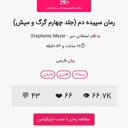
رمان سپیده دم (جلد چهارم گرگ و میش)
به قلم
استفانی میر - Stephenie Meyer
⏱️۱۸ ساعت و ۵۹ دقیقه
زبان
فارسی
ترسناک
فانتزی
خارجی
43 💬
❤️
66
66.7K 👁
مطالعه رمان با نصب اپلیکیشن