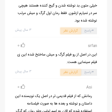
می داد روال نباید به این صورت پیش برود .
خیلی متون بد نوشته شدن و گیج کننده هستند هیچی
خون آشام ها و گرگینه ها می توانند به راحتی با هم کنار بیایند ، خیلی
سر در نمیارم ازشون. فقط رمان اول گرگ و میش مرتب
ممنون ، اگر طرز فکر آنها این طور بود... اما
نوشته شده بود.
همه ي آنها این طرز فکر را دوست نداشتند ...
۳ سال پیش
پاسخ
گزارش نظر
« آه ، اممم لیا الان خونه هست » : سثْ با صداي آرامی گفت
« اوه ، خداحافظ »
0
srfan
ارتباط قطع شد . تلفن را روي صندلی گذاشتم و تصمیم گرفتم به داخل
این در اصل از رو فیلم گرگ و میش ساختخ شده این ی
خانه بروم ، جایی که چارلی منتظرم بود.
فیلم سینمایی هست.
در حال حاضر پدر بیچاره ام با خیلی چیزها کنار می آمد . فرار جیکوب
۳ سال پیش
تنها یکی از چیزهایی بود که بر دوش پدرم قرار
پاسخ
گزارش نظر
داشت . او تقریبا به همان اندازه هم براي من نگران بود ، دختر
0
Asi
نوجوان ، تقریبا قانونی اش، چند روز آینده یک خانم
رمانش که از فیلم قدیمی تر در اصل یک نویسنده این
داستان و نوشته و بعده ها به صورت فیلمنامه
استفاده شده که الان به اسم اولین جلد رمان که گرگ