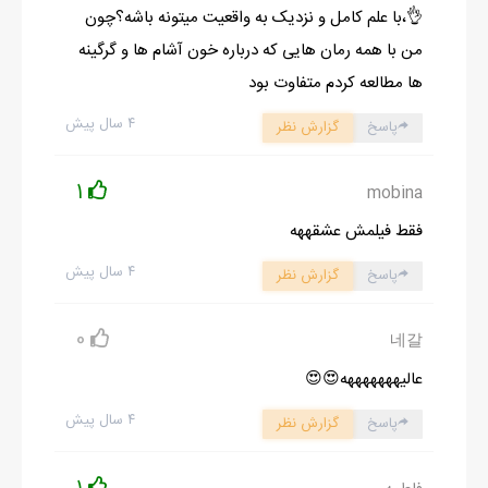
👌،با علم کامل و نزدیک به واقعیت میتونه باشه؟چون
من با همه رمان هایی که درباره خون آشام ها و گرگینه
ها مطالعه کردم متفاوت بود
۴ سال پیش
پاسخ
گزارش نظر
1
mobina
فقط فیلمش عشقههه
۴ سال پیش
پاسخ
گزارش نظر
0
네갈
عالیهههههههه😍😍
۴ سال پیش
پاسخ
گزارش نظر