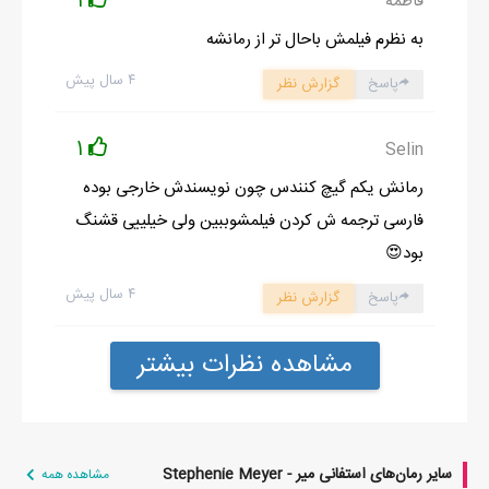
1
فاطمه
به نظرم فیلمش باحال تر از رمانشه
۴ سال پیش
پاسخ
گزارش نظر
1
Selin
رمانش یکم گیچ کنندس چون نویسندش خارجی بوده
فارسی ترجمه ش کردن فیلمشوببین ولی خیلییی قشنگ
بود😍
۴ سال پیش
پاسخ
گزارش نظر
مشاهده نظرات بیشتر
سایر رمان‌های استفانی میر - Stephenie Meyer
مشاهده همه