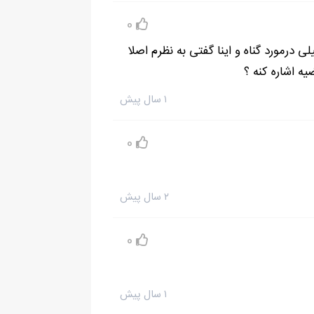
0
 درمورد گناه و اینا گفتی به نظرم اصلا
یه اشاره کنه ؟
ام ببینم کیفیت تو چقدره.
۱ سال پیش
‌م غریدم:
0
۲ سال پیش
0
۱ سال پیش