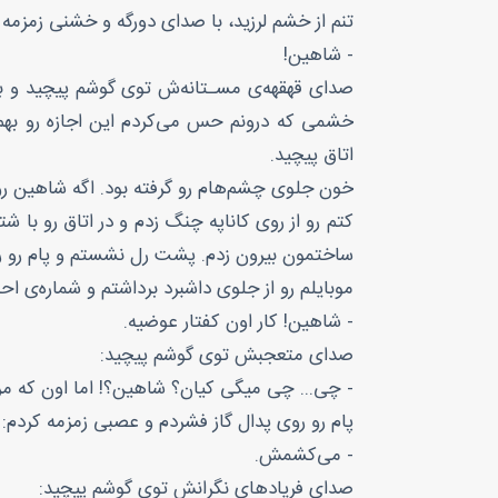
تنم از خشم لرزید، با صدای دورگه و خشنی زمزمه 
- شاهین!
صدای قهقهه‌ی مسـتانه‌ش توی گوشم پیچید و بع
خشمی که درونم حس می‌کردم این اجازه رو بهم 
اتاق پیچید.
خون جلوی چشم‌هام رو گرفته بود. اگه شاهین رو
کتم رو از روی کاناپه چنگ زدم و در اتاق رو با 
ساختمون بیرون زدم. پشت رل نشستم و پام رو رو
موبایلم رو از جلوی داشبرد برداشتم و شماره‌ی ا
- شاهین! کار اون کفتار عوضیه.
صدای متعجبش توی گوشم پیچید:
- چی... چی میگی کیان؟ شاهین؟! اما اون که مر
پام رو روی پدال گاز فشردم و عصبی زمزمه کردم:
- می‌کشمش.
صدای فریادهای نگرانش توی گوشم پیچید: