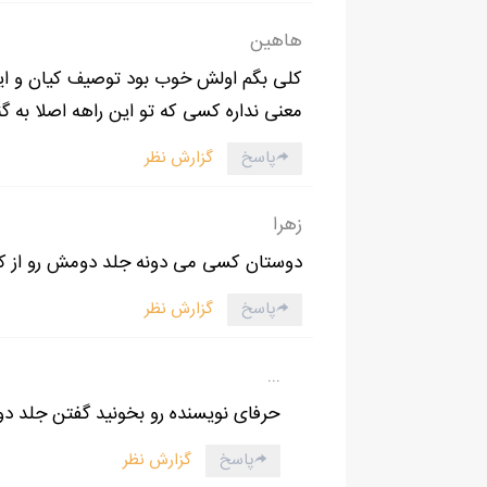
با دیدن چهره‌ی درهم سپهر، کلافه نفسم رو بیرون 
هاهین
- نگو کار نمی‌کنن که همین‌جا سرم رو می‌کوبم به 
کلی بگم اولش خوب بود توصیف کیان و اینکه
به‌سمتم برگشت و با شیطنت بهم خیره شد، ابروها
معنی نداره کسی که تو این راهه اصلا به گنا
- بزن ببینم چه صدایی تولید می‌کنه! دیدی هندو
پاسخ
گزارش نظر
با حرص دستم رو پشت‌سرش گذاشتم و سرش رو به‌
- کارت رو انجام بده، این‌قدر چرت نگو. به جای
زهرا
سرش رو از زیر دستم بیرون کشید، با صدایی که 
دوستان کسی می دونه جلد دومش رو از کجا
پاسخ
گزارش نظر
...
حرفای نویسنده رو بخونید گفتن جلد دوم
پاسخ
گزارش نظر