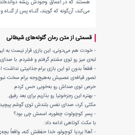
هستند که در اعماق وجودش ریشه دوانده‌اند و 
می‌کند، آن‌گونه که گویند، گنـاه پس از گنـاه 
قسمتی از متن رمان گلوله‌های شیطانی
- خودت هم می‌دونی، این بازی قرار نیست به این 
لبه‌ی میز رو توی مشتم گرفتم و فشردم. با صدای
- قطعاً بدون تو این بازی برام جذابیتی نداشت؛
تصور قیافه‌ی عصبیش به‌هیچ‌وجه برام سخت نبود
حرص توی صداش رو به‌خوبی حس کردم.
- بهتره این رجز‌خونیا رو بذاریم برای بعد رفیق.
مکثی کرد، صدای نفس بلندش توی گوشم پیچید و ب
- پسر کوچولوت چطوره، اسمش چی بود؟
با مکث کوتاهی ادامه داد:
- آها! بردیا کوچولو، خدا حفظش کنه، واقعاً بچه‌ی