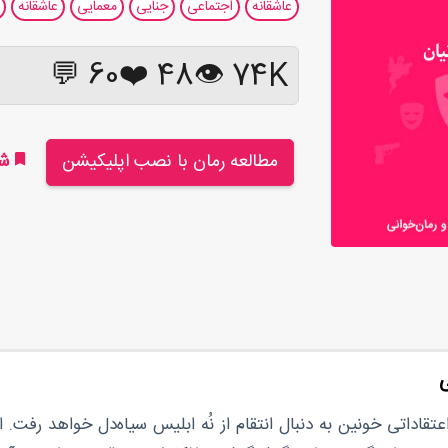
عاشقانه
اجتماعی
جنایی
معمایی
عاشقانه
60 💬
❤️
48
74K 👁
مطالعه رمان با نصب اپلیکیشن
شر
ی
عتقاداتی خونین به دنبال انتقام از نُه ابلیس سیاه‌دل خواهد رفت. از