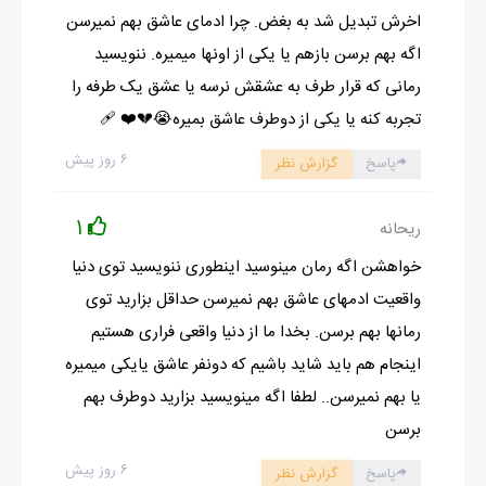
اخرش تبدیل شد به بغض. چرا ادمای عاشق بهم نمیرسن
دستی رو چیدیم...
اگه بهم برسن بازهم یا یکی از اونها میمیره. ننویسید
درحال فروش زیور آلات بودیم، چند پسر جوون اومدن. پولدارهای بی
رمانی که قرار طرف به عشقش نرسه یا عشق یک طرفه را
خاصیت یکیشون که موهاش مثل جوجه تیغی سیخ کرده بود چندش و
تجربه کنه یا یکی از دوطرف عاشق بمیره😭💔❤️ 🩹
حال بهم زن گفت:
_جـون بخورمت.
۶ روز پیش
پاسخ
گزارش نظر
حالا با کدوممون بود نمی دونم و نمی خوام بدونم. اون یکی بدتر از
اون گفت:
1
ریحانه
_جااین کارها شب رو باما بگزرونین بد نمی گزره ها، پولم درمیارین و
خواهشن اگه رمان مینوسید اینطوری ننویسید توی دنیا
چشمکی زد...
واقعیت ادمهای عاشق بهم نمیرسن حداقل بزارید توی
بعد زری که زد کفش هام رو در آوردم. خواستم بزنم تو کله شون که
رمانها بهم برسن. بخدا ما از دنیا واقعی فراری هستیم
همه زدن زیر خنده، (منظورم از همه دوست های خودم و اون پسرهای
اینجام هم باید شاید باشیم که دونفر عاشق یایکی میمیره
بی ریخته) منم عین بز بهشون زل زدم، فاطی به پاهام اشاره کرد،
یا بهم نمیرسن.. لطفا اگه مینویسید بزارید دوطرف بهم
بادیدن پام خنده ام گرفت.
برسن
جورابم پاره شده بود و انگشت بزرگه ام زده بود بیرون، اوف خدا جلو
۶ روز پیش
پاسخ
گزارش نظر
این بچه ننه ها ضایع شدم. ولش باو خودم سلامت! به دخترها تیزنگاه