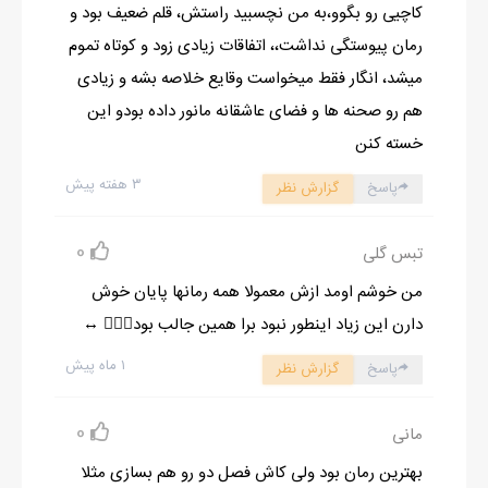
کاچیی رو بگوو،به من نچسبید راستش، قلم ضعیف بود و
_انتظاردارین از شما گداگشنه ها چیز بخرم و پشت بندش یه پوزخند
رمان پیوستگی نداشت،، اتفاقات زیادی زود و کوتاه تموم
زد. معلوم بود رلش ولش کرده و می خواد حرصش رو سر یکی خالی
میشد، انگار فقط میخواست وقایع خلاصه بشه و زیادی
کنه و کی بهتر از ما؟ منم متقابلا پوزخند زدم و گفتم:
هم رو صحنه ها و فضای عاشقانه مانور داده بودو این
_ماهم چیزی به جن*ده ها نمی فروشیم خانم.
خسته کنن
_ خفه شو دختره ی گدا تو کی باشی به من می گی جن*ده؟
۳ هفته پیش
پاسخ
گزارش نظر
_ گلم من نفسم نفس حتما چیزی ازت دیدم که م یگم جن*ده و پشت
بندش یه چشمک زدم. دخترها پقی زدند زیر خنده. دختره با عصبانیت
0
تبس گلی
دادی زدو دمش رو گذاشت رو کولش و گورش رو گم کرد. مردشورتون و
ببرم پولدارهای بی خاصیت (قصد توهین به هیچکسی رو ندارم
من خوشم اومد ازش معمولا همه رمانها پایان خوش
دوستای گلم) بعد یه ساعت بساط رو جمع کردیم و به سمت پرورشگاه
دارن این زیاد اینطور نبود برا همین جالب بود👍🏻🙂 ↔️
رفتیم. توراه بودیم یه دختر کوچولو و ناز دست مامانش رو گرفته بود و
۱ ماه پیش
پاسخ
گزارش نظر
باهم خوشحال قدم می زدند دروغ چرا؟ حسودی ام شد و بغضم گرفت.
به بچه ها نگاهی انداختم، حال اون هاهم از من بهتر نبود. با لحن
0
مانی
شوخی بهشون گفتم:
بهترین رمان بود ولی کاش فصل دو رو هم بسازی مثلا
_بریم جوراب بخریم که باز ضایع نشم.