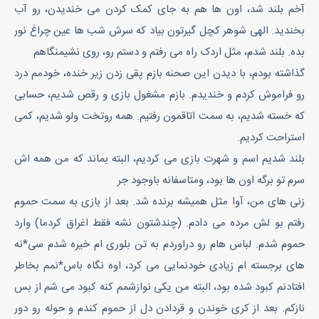
آخم بلند شد، اون ها هم به جای کمک کردن می خندیدن، رو آب
بخندید. الهی شوهر کچل گیرتون بیاد که سرش شب ها عین چراغ نور
بده. بلند شدم، مثل اردک راه می رفتم و دستم رو، روی نشیمنگاهم
گذاشته بودم، با دیدن این صحنه بازم پقی زدن زیر خنده، خودمم درد
رو فراموش کردم و خندیدم. بازم مشغول بازی و رقص شدیم، حسابی
که خسته شدیم، به سمت اتاقمون رفتیم. همه روتخت ولو شدیم، کمی
استراحت کردیم.
بلند شدیم اسم و شهرت بازی می کردیم، البته بماند که من همه اش
سرم تو برگه اون ها بود، ومتاسفانه باوجود جر
زنی های من، آوا مثل همیشه برنده شد. بعد از بازی به سمت حموم
رفتم بو لش مرده می دادم. (چندشتون نشه فقط اغراق کردما) وارد
حموم شدم. لباس هام رو دراوردم به تن بلوری ام خیره شدم سی*نه
های برجسته ام زیادی خودنمایی می کرد، اوه نگاه باس*نمم بخاطر
افتادنم کبود شده بود، البته من یکی نوازشمم کنه کبود می شم از بس
نازکم. بعد از کری خوندن و قردادن دل از حموم کندم و حوله رو دور