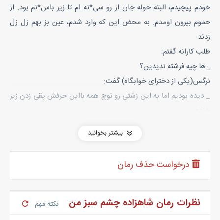
خودم پیچیدم، البته حوله جان از رو سی*نه ام تا زیر باس*نم بود. از
حموم بیرون اومدم. به محض این که وارد شدم، عین بز بهم زل زل
زدند.
طلب کارانه گفتم:
_ها چیه فرشته ندیدین؟
نرگس(یکی از دخترای خوابگاه) گفت:
_ دیده بودیم اما به این زشتی رو نوچ همه بااین حرفش پقی زدن زیر
خنده.
_ هه هه از خداتم باشه مثل من خوشگل باشی عنتر
بیشتر بخوانید
_ خدانکنه مثل تو باشم
_ گربه دستش به گوشت نمیرسه می گه پیف پیف بو می ده و زدم زیر
درخواست حذف رمان
خنده
_ گربه شدم الان؟
_ ازاولم بودی
نظرات رمان شاهزاده چشم سبز من
نکته مهم
فاطی که از کل کل ما خوشش نیومده بود، گفت: