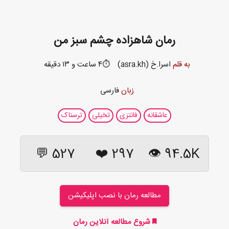
رمان شاهزاده چشم سبز من
به قلم
اسرا.خ (asra.kh)
⏱️۴ ساعت و ۱۳ دقیقه
زبان
فارسی
عاشقانه
فانتزی
تخیلی
ترسناک
527 💬
❤️
297
94.5K 👁
مطالعه رمان با نصب اپلیکیشن
شروع مطالعه آنلاین رمان