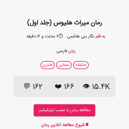
رمان میراث هلیوس (جلد اول)
به قلم
نگار بنی هاشمی
⏱️۲ ساعت و ۱۶ دقیقه
زبان
فارسی
عاشقانه
معمایی
فانتزی
162 💬
❤️
166
15.4K 👁
مطالعه رمان با نصب اپلیکیشن
شروع مطالعه آنلاین رمان