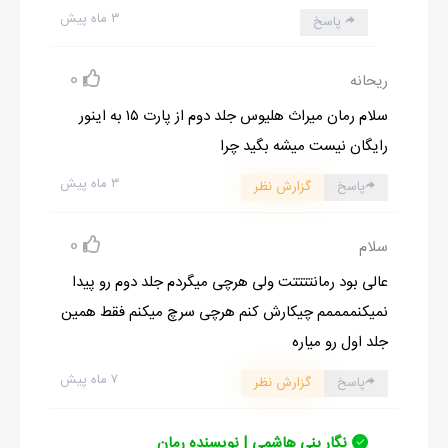
۳ ماه پیش
پاسخ
و لبخند زد:
_میدونم مامان بزرگ، تو همیشه تو این سال‌ها با تمام عشقت کنارم
0
ریحانه
بودی. مطمئن باش اگه چیزی باشه اول به تو میگم.
سپس صندلی را عقب کشید و گفت:
سلام رمان میراث هلیوس جلد دوم از پارت ۱۵ به اینور
_بهتره برم سراغ کارهام، این چند روز درگیرمراسم تولدم بودم همه
رایگان نیست میشه بگید چرا
کارها افتاده بود گردن تو.
۳ ماه پیش
پاسخ
گزارش نظر
سپس بدون اینکه منتظر پاسخ مادربزگش باشد، به سمت در رفت و از
او دور شد.
0
سلام
از جالباسی کلاه حصیری خود را برداشت. کشوی پایین را گشود و
عالی بود رمانتتتتت ولی هرچی میگردم جلد دوم رو پیدا
دستکش‌های کار خود را از آن خارج کرد.
نمیکنممممم چیکارش کنم هرچی سرچ میکنم فقط همین
از بالکن پایین رفت و عمارت را دور زد. مزرعه پشت عمارت قرار داشت.
جلد اول رو میاره
برای اینکه کمی سرحال شود، به سمت تاکستان کوچک که یک سوم
۷ ماه پیش
پاسخ
گزارش نظر
مزرعه را گرفته بود رفت.
نزدیک اولین درخت تاک ایستاد، چند حبه انگور نیمه رسیده کند و در
نگار بنی هاشمی | نویسنده رمان
دهان گذاشت. مزه ملس آن باعث جمع شدن لب و دهان رونیکا شد.