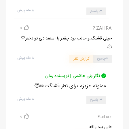
۸ ماه پیش
پاسخ
0
ZAHRA ?
خیلی قشنگ.و جالب بود چقدر با استعدادی تو دختر🤍
🫠
۸ ماه پیش
پاسخ
گزارش نظر
نگار بنی هاشمی | نویسنده رمان
ممنونم عزیزم برای نظر قشنگت🙏🥹
۸ ماه پیش
پاسخ
0
Sarbaz
عالی بود واقعا