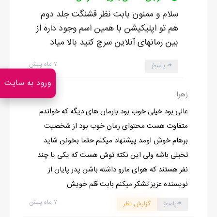
سلام و ممنون بابت نظر قشنگت جلد دوم
چشمانش را با لذت بست و در دل از مادربزرگ خود برای کاشتن
هم تو اپلیکیشن با همین اسم وجود داره از
انگورها تشکر کرد.
بین رمانهای آنلاین سرچ کنید بالا میاد
حبه‌ی دیگری در دهان انداخت و آن را بلعید. این وقت از تابستان
انگورها همیشه نیمه رسیده بودند. باید کمی دیگر تحمل میکرد تا میوه
۷ ماه پیش
پاسخ
محبوبش شیرین شود.
ورود به سایت
از این افکار دل کند و به سمت اصطبل به راه افتاد.
0
زهرا
عالی بود خیلی خوب بود بارمان های دیگه که خواندم
متفاوت هست محتوای رمان خوب بود از شخصیت
ادامه رمان در اپلیکیشن
شروع مطالعه آنلاین رمان
برهام خوش اومد پیشنهاد میکنم حتما بخونن شاید
تخیلی باشه ولی این نکته توش هست که یکی یا چند
نفر هستند که هوای مارو داشته باشن پدر پایان از
نویسنده عزیز تشکر میکنم بابت قلم خویش
۷ ماه پیش
پاسخ
گزارش نظر