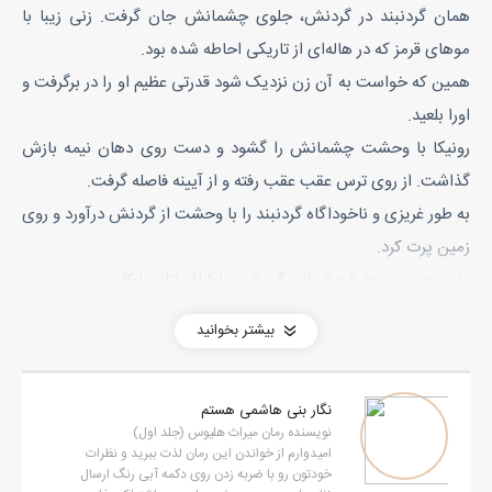
همان گردنبند در گردنش، جلوی چشمانش جان گرفت. زنی زیبا با
موهای قرمز که در هاله‌ای از تاریکی احاطه شده بود.
همین که خواست به آن زن نزدیک شود قدرتی عظیم او را در برگرفت و
اورا بلعید.
رونیکا با وحشت چشمانش را گشود و دست روی دهان نیمه بازش
گذاشت. از روی ترس عقب عقب رفته و از آیینه فاصله گرفت.
به طور غریزی و ناخوداگاه گردنبند را با وحشت از گردنش درآورد و روی
زمین پرت کرد.
مانند جن زده ها با چشمانی گرد شده، اطراف اتاق را کاوید.
چشمانش را هراسان چندین بار باز و بسته کرد و به خودش توپید:
بیشتر بخوانید
_ خل شدی رونیکا؟ به خودت بیا، به خودت بیا..! همه اینا از خستگی و
بدو بدوهای امروزه.
نگار بنی هاشمی هستم
بعد چند سیلی به گونه‌اش نواخت تا از این کابوس احمقانه بیدار شود.
نویسنده رمان میراث هلیوس (جلد اول)
چند قدم برداشت و روی صندلی که در کنار میز مطالعه بود نشست.
امیدوارم از خواندن این رمان لذت ببرید و نظرات
خودتون رو با ضربه زدن روی دکمه آبی رنگ ارسال
چندین بار نفس عمیق کشید تا توانست بر خود مسلط شود.