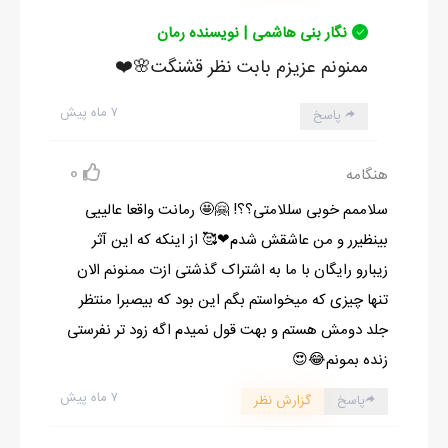
نگار بنی هاشمی | نویسنده رمان
ممنونم عزیزم بابت نظر قشنگت🌸❤️
۷ ماه پیش
پاسخ
0
هنگامه
سلاممم خوبی سللامتی؟؟! 🤗🤩 رمانت واقعا عالییی
بینظیرر و من عاشقش شدم❤🥰 از اینکه که این آثر
زیبارو رایگان با ما به اشتراک گذشتی ازت ممنونم الان
تنها چیزی که میخواستم بگم این بود که بیصبرا منتظر
جلد دومش هستم و بهت قول نمیدم اگه زود تر نفرستی
زنده بمونم😂😍
۷ ماه پیش
پاسخ
گزارش نظر