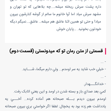
داره پشت سرش ریخته میشه…..چه بلاهایی که تو تهران و
مشهد سرش میاد اما آوا خانوم ما سالم از گوشه کنارشون بیرون
میاد! و حتی تو همین اثنا عاشق هم میشه… عاشقِ….نمیگم دیگه
خودتون بخونید. …پایان خوش
قسمتی از متن رمان تو که میدونستی (قسمت دوم)
- ...
- خيلي خب شايد يه سر اومدم... ولي دارم ميگما، شـــايد.
- ...
- خدانگـــهدار.
کمي بعد صداي باز و بسته شدن در اومد و اين يعني اتابک رفت.
اومدم بيرون ديدم بـــله صبحانه هم آماده کرده... آخـــي يه
يادداشت هم زده بود به يخچال: لطفا اگر خواستي بري بيرون صبحانه