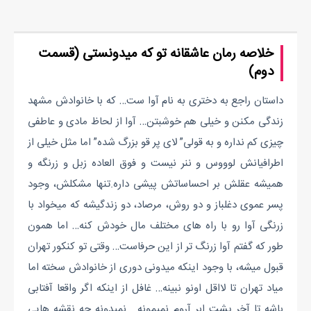
خلاصه رمان عاشقانه تو که میدونستی (قسمت
دوم)
داستان راجع به دختری به نام آوا ست… که با خانوادش مشهد
زندگی مکنن و خیلی هم خوشبتن… آوا از لحاظ مادی و عاطفی
چیزی کم نداره و به قولی” لای پر قو بزرگ شده” اما مثل خیلی از
اطرافیانش لوووس و ننر نیست و فوق العاده زبل و زرنگه و
همیشه عقلش بر احساساتش پیشی داره.تنها مشکلش، وجود
پسر عموی دغلباز و دو روش، مرصاد، دو زندگیشه که میخواد با
زرنگی آوا رو با راه های مختلف مال خودش کنه… اما همون
طور که گفتم آوا زرنگ تر از این حرفاست… وقتی تو کنکور تهران
قبول میشه، با وجود اینکه میدونی دوری از خانوادش سخته اما
میاد تهران تا لااقل اونو نبینه… غافل از اینکه اگر واقعا آفتابی
باشه تا آخر پشت ابر آروم نمیمونه… نمیدونه چه نقشه هایی