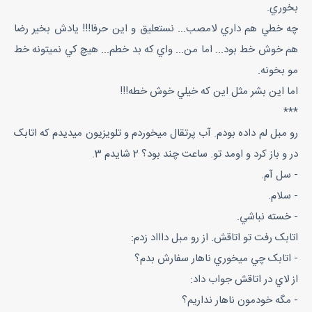
بخوري.
چه خطي هم داري لامصب... نستعليق و اين حرفا!!! يادش بخير رضا
هم خوش خط بود... اما من... واي که بد خطم... هيچ کي نميتونه خط
مو بخونه.
اما اين بشر مثل اين که خيلي خوش خطه!!!
***
رو مبل لم داده بودم. آب پرتقال ميخوردم و تلويزيون ميديدم که اتابک
در و باز کرد و اومد تو. ساعت چند بود؟ 2 شايدم 3.
- سل آم.
- سلام.
- خسته نباشي.
اتابک رفت تو اتاقش. از رو مبل داااد زدم:
- اتابک چي ميخوري ناهار سفارش بدم؟
از لاي در اتاقش جواب داد:
- مگه خودمون ناهار نداريم؟