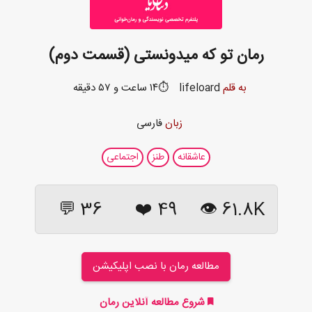
رمان تو که میدونستی (قسمت دوم)
به قلم
lifeloard
⏱️۱۴ ساعت و ۵۷ دقیقه
زبان
فارسی
عاشقانه
طنز
اجتماعی
36 💬
❤️
49
61.8K 👁
مطالعه رمان با نصب اپلیکیشن
شروع مطالعه آنلاین رمان