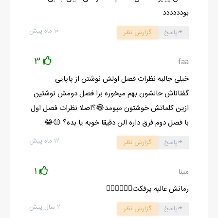
بودددددد
۱۰ ماه پیش
پاسخ
گزارش نظر
3
faa
خیلی جالبه نظرات فصل اولش نوشتن از پاپایی
گفتاناش حالشون بهم میخوره برا فصل دومش نوشتین
ازین کلماتش خوشتون میومد😂؟اصلا نظرات فصل اول
با فصل دوم فرق داره الن دقیقا خوبه یا بده؟ 😐😂
۱۲ ماه پیش
پاسخ
گزارش نظر
1
مینا
رمانش عالیه پرفکت👌🏻👌🏻😍🤩
۲ سال پیش
پاسخ
گزارش نظر