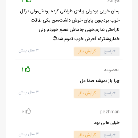
2
Aniya
رمان خوبی بودولی زیادی طولانی کرده بودش،ولی درکل
خوب بودچون پایان خوش داشت،من یکی طاقت
ناراحتی ندارم،خیلی جاهاش غضع خوردم ولی
خداروشکرکه آخرش خوب تموم شد😊
۳ سال پیش
پاسخ
گزارش نظر
1
معصومه
چرا باز نمیشه صدا عل
۳ سال پیش
پاسخ
گزارش نظر
0
pezhman
خیلی عالی بود
۳ سال پیش
پاسخ
گزارش نظر