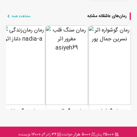
رمان‌های عاشقانه مشابه
مشاهده همه
رمان گوشواره
رمان سنگ قلب مغرور
رمان ﺯﻧﺪﮔﯽ ﺩﻟﻨﺎﺯ
+۲۵۰۰
+۵۰۰ هزار
۳۶
+۱۲۰۰
رمان
خواننده
ژانر
نویسنده