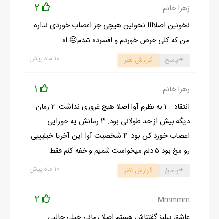
2
زهرا خانم
- پس ناهار نخوردي و خوابيدي!!!!
با خنده گفتم:
نخونین اصلاااا نخونین هیچی جز اعصاب خوردی نداره
- آره مثل اين مادربزرگا خوابم برد. راستي ساعت چنده؟
من که کلی حرص خوردم و افسرده شدم😐 اَه
اتابک نگاهي به ساعت مچي ش کرد و گفت:
۱۰ ماه پیش
پاسخ
گزارش نظر
- 7:20 دقيقه.
و ملافه رو برداشت و تا کرد.
1
زهرا خانم
- واااي نه.... دير شد... ببخشيد زمان از دستم در رفت خوابم برد.
انتقاد... ۱ به نظرم آوا اصلا هیچ غروری نداشت. ۲ رمان
دیگه بیش از حد طولانی بود. ۳ رمانش یه جورایی
اعصاب خورد کن بود. ۴ شخصیت آوا این آخریا خیلیییی
ادامه رمان در اپلیکیشن
شروع مطالعه آنلاین رمان
رو مخ بود ۵ دلم میخواست شمیم و خفه کنم فقط
۱۰ ماه پیش
پاسخ
گزارش نظر
2
Mmmmm
عاشق پیلیز گفتناش هستم اصلا رمانی خیلی جالبی