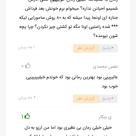
- خدافـــظ.
شمیمو احیانن نداره؟ میخوام برم خونش بعد فرداش
در و که بست از بس لجم گرفته بود غريدم:
جنازه ای اونجا پیدا میشه که به ۸۰ روش سامورایی تیکه
- بــرد پيـــت خودشيفته.
*** شده راستیی اونا مگه تو کشتی چیز نکردن؟ چرا پچه
يه دفه درو باز کرد و سر شو آورد تو.
شون نیومده؟
يني گرخيدم رفت.......
۱ ماه پیش
پاسخ
گزارش نظر
اتابک با لبخند ژکوندي گفت:
- مادمازل آوا، 7 دم در منتظرم باش. شام خونه شيرين و فرهاديم. عزت
0
نفس محمدی
زياد.
عالییییی بود بهترین رمانی بود که خوندم خیلییییییی
از رفتارم خجالت کشيدم اينکه اتابک به روم نياورد بيشتر خجالت زده م
خوب بود
ميکرد... سر پايين انداختم و گفتم:
- باشه.
۴ ماه پیش
پاسخ
گزارش نظر
اتابک بي هيچ حرف رفت.
نميدونم چه قدر وقت گذشت...
1
ی بیکار
ديگه حس و حال ناهار سفارش دادنم رفت... رو مبل تلپ شدم و
خیلی خیلی رمان بی نظیری بود اما من ارزو به دل
چشمام رفت رو هم.