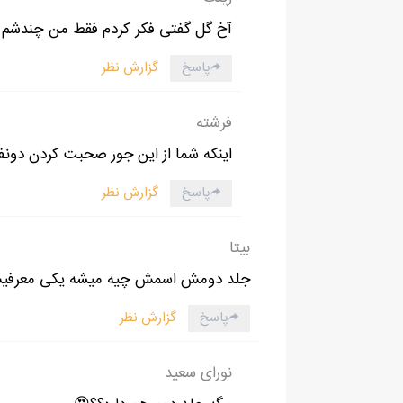
پشت چشمی نازک کردم و گفتم :- من خوشگل بو
آخ گل گفتی فکر کردم فقط من چندشم م
– بر منکرش لعنت!
پاسخ
گزارش نظر
فرشته
اینکه شما از این جور صحبت کردن دون
پاسخ
گزارش نظر
بیتا
جلد دومش اسمش چیه میشه یکی معرفی
پاسخ
گزارش نظر
نورای سعید