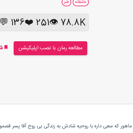
عاشقانه
طنز
136 💬
❤️
251
78.8K 👁
مطالعه رمان با نصب اپلیکیشن
شر
 ماهور که سعی داره با روحیه شادش به زندگی بی روح آقا پسر قص