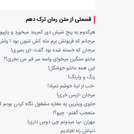
قسمتی از متن رمان ترک دهم
هرکدوم یه پنج شیش دور کمربند میخورد و پاپیو
مرجانم که قربونش برم مثه کش تنبون بود ! ولش
مرجان که خسته شده بود گفت:-ای بمیری!
مانتو سنگین میخوای واسه سر قبر من بخری؟!
این همه مانتو خوشگل!
رنگ و وارنگ!
-خب از اینا خوشم نمیاد!
مرجان:-ازبس خری!
جلوی ویترین یه مغازه مشغول نگاه کردن بودم ک
متعجب گفتم:- چیو؟!
مهران:-بیا میدونم چی دوس داری!.
دنباش راه افتادیم