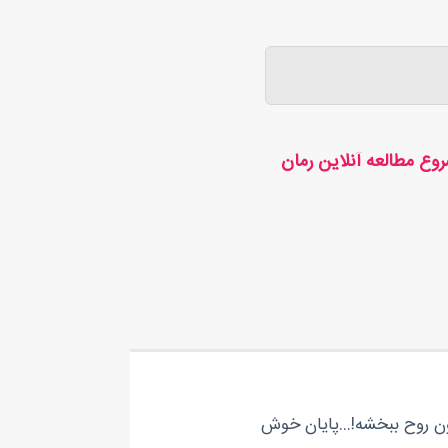
وع مطالعه آنلاین رمان
مون روح ببخشه!…پایان خوش