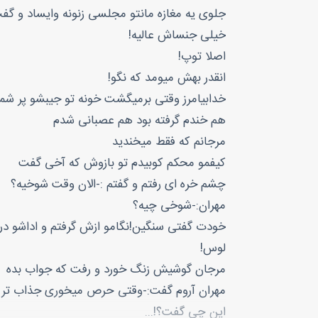
جلوی یه مغازه مانتو مجلسی زنونه وایساد و گفت:-
خیلی جنساش عالیه!
اصلا توپ!
انقدر بهش میومد که نگو!
خدابیامرز وقتی برمیگشت خونه تو جیبشو پر شما
هم خندم گرفته بود هم عصبانی شدم
مرجانم که فقط میخندید
کیفمو محکم کوبیدم تو بازوش که آخی گفت
چشم خره ای رفتم و گفتم :-الان وقت شوخیه؟
مهران:-شوخی چیه؟
خودت گفتی سنگین!نگامو ازش گرفتم و اداشو در
لوس!
مرجان گوشیش زنگ خورد و رفت که جواب بده
مهران آروم گفت:-وقتی حرص میخوری جذاب تر میش
این چی گفت؟!...