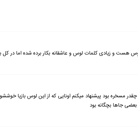
وس هست و زیادی کلمات لوس و عاشقانه بکار برده شده اما در کل 
رو کنه!
م :-خب دیگه خوش گذشت !...
 دم در بده! .
قدر مسخره بود پیشنهاد میکنم اونایی که از این لوس بازیا خوشش
 بعضی جاها بچگانه بود
 لای در و گفت:- راستی خیلی بهت میاد!
 پرت میگه!