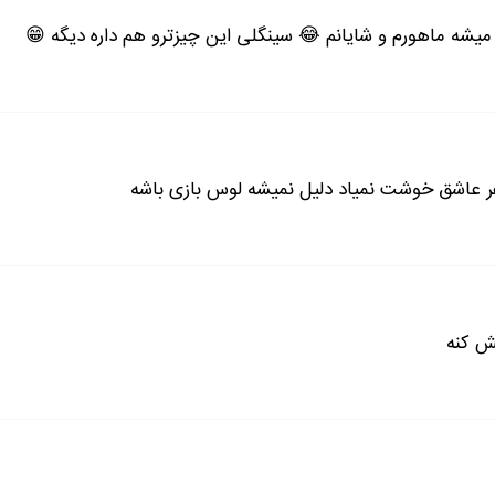
دم !
یشه ماهورم و شایانم 😂 سینگلی این چیزترو هم داره دیگه 😁
ادامه رمان در اپلیکیشن
شروع مطالعه آنلاین رمان
فر عاشق خوشت نمیاد دلیل نمیشه لوس بازی باشه
ش کنه