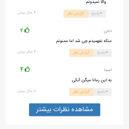
والا نمیدونم
میرسونن....اوم راستی یه خبر ؟؟؟؟؟؟؟؟
۴ سال پیش
پاسخ
گزارش نظر
من:چی شده مامان جونم چه خبری؟
مامان:خوب داری خواهر شوهر میشی!!!!!!!!!
2
دخی
منکه نفهمیدم چی شد اما ممنونم
۴ سال پیش
پاسخ
گزارش نظر
ادامه رمان در اپلیکیشن
شروع مطالعه آنلاین رمان
4
اسما
به این رمانا میگن آبکی.
۵ سال پیش
پاسخ
گزارش نظر
مشاهده نظرات بیشتر