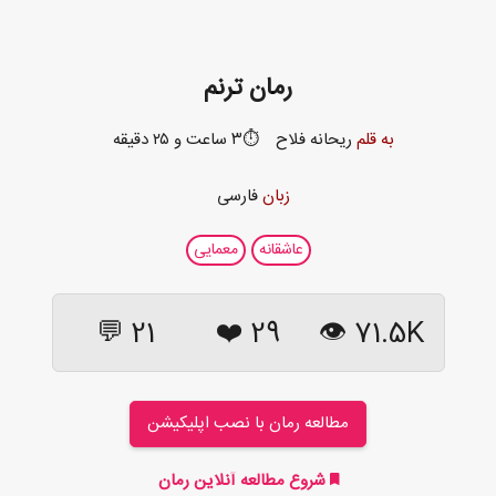
رمان ترنم
به قلم
ریحانه فلاح
⏱️۳ ساعت و ۲۵ دقیقه
زبان
فارسی
عاشقانه
معمایی
21 💬
❤️
29
71.5K 👁
مطالعه رمان با نصب اپلیکیشن
شروع مطالعه آنلاین رمان