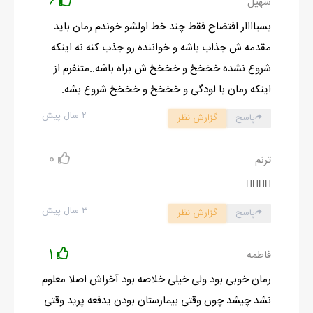
6
سهیل
دخترا باهم مشغول صحبت شدن که یه دفعه سهیلا یکی از دخترای
بسیاااار افتضاح فقط چند خط اولشو خوندم رمان باید
جلف کلاس پاشد وگفت:استـــــــــــاد با تچه ها تصمیم گرفتیم
مقدمه ش جذاب باشه و خواننده رو جذب کنه نه اینکه
جمعه بعد خودمونو مهمون کنیم خونتون و همون جا ترنم از شما
شروع نشده خخخخ و خخخخ ش براه باشه..متنفرم از
نقاشی کنه...
اینکه رمان با لودگی و خخخخ و خخخخ شروع بشه.
شروین:چه زود خودتونم دعوت کردید اصلا به مناسبت چی؟؟؟؟؟؟؟؟
۲ سال پیش
پاسخ
گزارش نظر
بیتا:به مناسبت باختتون بلاخره کم چیزی نیست باخت استاد کلاس
شما هم مجبوری بلاخره باید یه چیزی هم به ما برسه.....چه بخوای چه
0
ترنم
نخواید ما جمعه میایم پیدا کردن آدرستونم کاری نداره.هان؟؟؟؟؟؟
آخه دیوونه ها مهمونی چیه دیگه اصلاانگار نه انگار این شازده
👍🏼👍🏼
استادن.....منو شروین هم که دیکه چاره ای نداشتیم قبول کردیم..
۳ سال پیش
پاسخ
گزارش نظر
بعد از رفتن شروین دخترا خوشحال شدن ویکی یکی میگفتن و بقیه
تائید میکردن.
1
فاطمه
کلی دیوونه شده بودنمثل اینکه به بچه شکلات بدی خوشحال
رمان خوبی بود ولی خیلی خلاصه بود آخراش اصلا معلوم
بودن.......ااااااااخب راس میگم دیگه نبودید ببینیدکه....
نشد چیشد چون وقتی بیمارستان بودن یدفعه پرید وقتی
پسراهم به کاراشون میخندیدن...اما این علی خیلی پرویه..علی یکی از