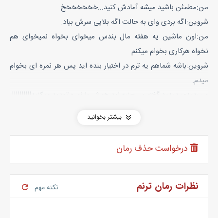
من:مطمئن باشید میشه آمادش کنید...خخخخخخخ
شروین:اگه بردی وای به حالت اگه بلایی سرش بیاد.
من:اون ماشین یه هفته مال بندس میخوای بخواه نمیخوای هم
نخواه هرکاری بخوام میکنم
شروین:باشه شماهم یه ترم در اختیار بنده اید پس هر نمره ای بخوام
میدم.
من:دیدی دیدید گفتم بی جنبه اید همش با نمره تهدید میکنید!!!!!!!!!!
بیتا:بسه بابا دعواهاتونو بزارید برا بعد فعلا بریم چند وقت دیکه برنده
بیشتر بخوانید
مشخصه بریم؟؟؟؟؟؟؟؟؟؟؟؟
شروین رفت منوبتا هم خندیدیم.........
درخواست حذف رمان
بیتا :دیوونه تو باز شیطونیت گل کرد،وای به حال شروین.....
منو بیتا باهم رفتیم سمت کوه اونجا یه جای خوشگل بود که یه نشیمن
گاه سنگی داشت که دورشو درخت احاطه کرده بود زمینشم پربود از
نظرات رمان ترنم
نکته مهم
سنگ ریزه های رنگارنگ انگار یه نفر ساخته بودش خیلی ناز بود.
دست بیتا رو گرفتم ورفتیم اونجا نوبتی طرح هامونو کشیدیم.بیتا وقتی