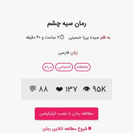
رمان سیه چشم
به قلم
سیده پریا حسینی
⏱️۷ ساعت و ۴۰ دقیقه
زبان
فارسی
عاشقانه
اجتماعی
درام
88 💬
❤️
137
95K 👁
مطالعه رمان با نصب اپلیکیشن
شروع مطالعه آنلاین رمان