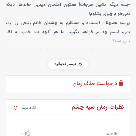
-بسه دیگه! بشین سرجات! همتون امتحان میدین خانم‌ها، دیگه
نمی‌خوام چیزی بشنوم!
پرستو همچنان ایستاده و مستقیم به چشمان خانم رفیعی زل زد،
نمی‌دانستم چه می‌خواهد بگوید اما هر آنچه بود خوب به نظر
نمی‌رسید!
-ما امتحان نمی‌دیم! این رو خوب تو گوشاتون فرو کنید.
خانم رفیعی با چشمانی سرخ برگه‌های امتحان را از کنار دستش چنگ
بیشتر بخوانید
زده و پاسخ داد:
-هر طور راحتید خانم! شما امتحان نده! بقیه ولی باید امتحان بدن.
درخواست حذف رمان
برگه‌های امتحان به سرعت پخش شدن. همه در سکوتی وحشتناک
سرجایشان میخکوب شده و جرئت مخالف کردن را نداشتند. اما به نظر
می‌رسید پرستو خیال کوتاه آمدن را ندارد!
نظرات رمان سیه چشم
نکته مهم
-چرا لال شدین؟ مگه شماها نگفتین نخوندین و امتحان نمیدین؟ حالا
همه‌تون خفه شدین؟
عاطفه خودکارش را در دست چرخانده و با اخم ظریفی که بر روی
0
طاهره