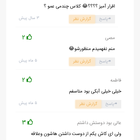
اقرار آمیز ؟؟؟؟😂 کلاس چندمی عمو ؟
دوستاش نباید پشتش رو خالی می‌کردن.
مادر با حالت متفکرانه و دقیقش به چشمانم چشم دوخته و پس از
۳ سال پیش
پاسخ
گزارش نظر
سپری شدن چندین ثانیه‌ی کوتاه، پاسخ داد:
2
مصی
منم نفهمیدم منظورشو😂
ادامه رمان در اپلیکیشن
شروع مطالعه آنلاین رمان
۵ ماه پیش
پاسخ
گزارش نظر
2
فاطمه
خیلی خیلی آبکی بود متاسفم
۵ ماه پیش
پاسخ
گزارش نظر
3
عالی بود دوستش داشتم
ولی ای کاش یکم از دوست داشتن هاشون وعلاقه