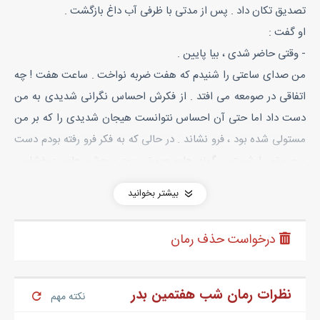
تصدیق تکان داد . پس از مدتی با ظرفی آب داغ بازگشت .
او گفت :
- وقتی حاضر شدی ، بیا پایین .
من صدای ساعتی را شنیدم که هفت ضربه نواخت . ساعت هفت ! چه
اتفاقی در صومعه می افتد . از فکرش احساس نگرانی شدیدی به من
دست داد اما حتی آن احساس نتوانست هیجان شدیدی را که بر من
مستولی شده بود ، فرو نشاند . در حالی که به فکر فرو رفته بودم دست
و صورتم را شستم . گونه هایم صورتی بود و چشم هایم درخشان .
گیسوانم را که مادر مقدس همیشه اصرار داشت بافته باشد باز کردم و
بیشتر بخوانید
به دور شانه هایم ریختم ؛ موهایم تیره ، پرپشت و صاف بود . سپس
جامه ی مخمل آبی را به تن کردم و مشتاقانه آرزو کردم که کاش
درخواست حذف رمان
دختران صومعه می توانستند حالا مرا ببینند .
ضربه ای به در زده شد و آن زن وارد گشت . وقتی چشمش به من افتاد
نفس بلندی کشید . به نظر می رسید که می خواست چیزی بگوید ، اما
نظرات رمان شب هفتمین بدر
نکته مهم
از گفتن آن خودداری کرد . همه چیز کمی مرموز اما بسیار هیجان انگیز