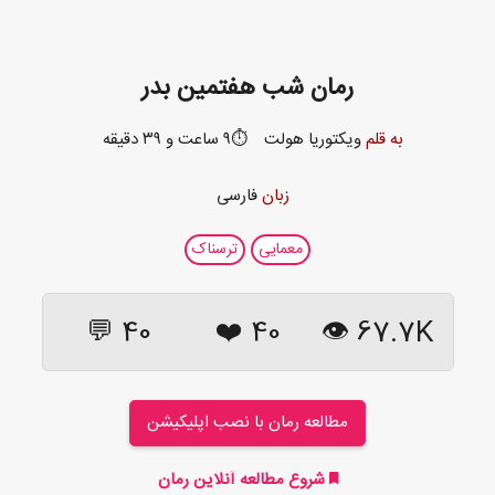
رمان شب هفتمین بدر
به قلم
ویکتوریا هولت
⏱️۹ ساعت و ۳۹ دقیقه
زبان
فارسی
معمایی
ترسناک
40 💬
❤️
40
67.7K 👁
مطالعه رمان با نصب اپلیکیشن
شروع مطالعه آنلاین رمان