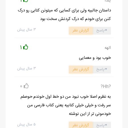
1
یلدا
- اگر واقعا خودش می بود ترسید نداشتم .
داستان جالبیه ولی برای کسایی که میتونن کتابی رو درک
- پس تو به من شک داری .
کنن برای خودم که درک کردنش سخت بود
- فکر می کنم ممکن است شما با آنچه به نظر می رسید تفاوت داشته
۳ سال پیش
پاسخ
گزارش نظر
باشید .
1
الهه
خوب بود و معمایی
ادامه رمان در اپلیکیشن
شروع مطالعه آنلاین رمان
۳ سال پیش
پاسخ
گزارش نظر
0
?Hh?️
به نظرم اصلا خوب نبود من دو خط اول خوندم حوصلم
سر رفت و خیلی خیلی کتابیه یعنی کتاب فارسی من
خودمونی تر از این نوشته
۵ سال پیش
پاسخ
گزارش نظر