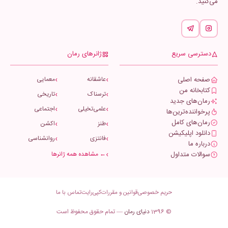
می‌کنید.
دسترسی سریع
ژانرهای رمان
صفحه اصلی
عاشقانه
معمایی
کتابخانه من
ترسناک
تاریخی
رمان‌های جدید
علمی‌تخیلی
اجتماعی
پرخواننده‌ترین‌ها
رمان‌های کامل
طنز
اکشن
دانلود اپلیکیشن
فانتزی
روانشناسی
درباره ما
سوالات متداول
← مشاهده همه ژانرها
حریم خصوصی
قوانین و مقررات
کپی‌رایت
تماس با ما
© 1396
دنیای رمان
— تمام حقوق محفوظ است