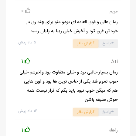
اصول اخلاقی نیستند وسوسه می کند . منطق آنها همین است و
0
مریم
نظرشان نیز کاملا درست است .
رمان عالی و فوق العاده ای بودو منو برای چند روز در
- منظورتان در مورد مو است ؟
خودش غرق کرد و آخرش خیلی زیبا به پایان رسید
او سرش را به نشانه ی تصدیق تکان داد :
۵ ماه پیش
- تو همیشه باید موهایت را ببافی . مگر این که به کسی که با او
پاسخ
گزارش نظر
هستی اعتماد کامل داشته باشی .
1
Ati
- من به این مسئله فکر نکرده بودم .
- نه ، می دانی تو کمی بی فکر هستی . تو از گروه جدا شدی . مگر نمی
رمان بسیار جالبی بود و خیلی متفاوت بود وآخرشم خیلی
دانی که جنگل ، هم گراز های وحشی و هم بارون های (عنوان
خوب تموم شد یکی از خاص ترین ها بود و اون هایی
محترمانه ای در انگلستان ) وحشی دارد . یکی می تواند زندیگت را
هم که میگن خوب نبود باید بگم که قرار نیست همه
بگیرد و دیگری پاکدامنی ات را . حالا به من بگو کدام را با ارزش تر می
خوش سلیقه باشن
دانی ؟
۱۲ ماه پیش
پاسخ
گزارش نظر
- البته ، راهبه ها می گویند ارزش پاکدامنی بیشتر است .
- ولی من نظر تو را خواستم .
1
راهله
- از آنجا که من تا به حال هیچ یک را از دست نداده ام ، تصمیم گیری