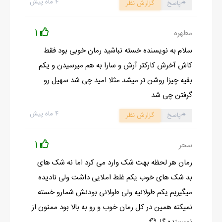
۴ ماه پیش
پاسخ
گزارش نظر
کرد و گفت:
_ ساعت‌و ببين، احتمالا تا يک ساعت ديگه عمو اينا ميرسن اونوقت
1
مطهره
همچنان با اين موهاي جنگلي، ژوليده چسبيدي به تخت!
سلام به نویسنده خسته نباشید رمان خوبی بود فقط
همزمان تاره اي از موهام رو گرفت و کشيد.
کاش آخرش کارکتر آرش و سارا به هم میرسیدن و یکم
با گيجي نگاهي به ساعت کردم که نزديک شيش نيم بود و من چقدر
بقیه چیزا روشن تر میشد مثلا امید چی شد سهیل رو
گيجم که فراموش کردم مهمون داريم.
گرفتن چی شد
تو دلم خودم رو به رگبار فحش گرفتم و با حرص به سارا نگاه کردم که
۴ ماه پیش
پاسخ
گزارش نظر
کاملا آماده شده بود و خونسرد نگاهم مي کرد.
موهام رو به عقب فرستادم و از جام بلند شدم، درحالي که داشتم فکر
1
سحر
مي کردم الان دقيق بايد چي کار کنم، خطاب به سارا که با نيش شل
نگاهم مي کرد گفتم:
رمان هر لحظه بهت شک وارد می کرد اما نه شک های
_ مامان برگشت خونه؟
بد شک های خوب یکم غلط املایی داشت ولی نادیده
_آره خيلي وقته.
میگیریم یکم طولانیه ولی طولانی بودنش شمارو خسته
سمت کمد ديواريم رفتم و حوله بزرگ و سفيد رنگم رو از داخلش
نمیکنه همین در کل رمان خوب و رو به بالا بود ممنون از
برداشتم.