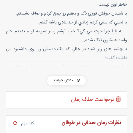
خاطر اون نيست.
با شنيدن حرفش فوري دَک و دهنم رو جمع کردم و صاف نشستم.
با لحني که سعي کردم زيادي از حد عادي باشه گفتم:
_ نه بابا چرا چرت مي گي؟ خب آرشم پسر عمومه اونم نديدم. دلم
واسه همشون تنگ شده.
با چشم هاي ريز شده در حالي که يک دستش رو روي داشتبرد مي
ذاشت گفت:
_ آره جون عمه ات، تو که راست مي گي، منم باور کردم آبجي خانم.
نفس عميقي کشيدم، درحالي که سرعت ماشين رو کم کردم تا جلوي
بیشتر بخوانید
خشکشويي پارک کنم، جهت عوض کردن بحثم که شده فوري گفتم:
_ خداروشکر که ما عمه نداريم. برو لباس هارو بگير بريم دير شد.
درخواست حذف رمان
خنديد و اين خندش يعني قانع نشده! دست برد سمت کيف پولش و
درحالي که سري از روي تاسف تکون مي داد از ماشين پياده شد. با
پياده شدنش دستم رو روي فرمون فشار دادم و با نفس عميقي سرم رو
نظرات رمان صدفی در طوفان
نکته مهم
به پشتي صندليم تکيه زدم.