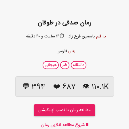
رمان صدفی در طوفان
به قلم
یاسمین فرح زاد
⏱️۱۴ ساعت و ۴۰ دقیقه
زبان
فارسی
عاشقانه
طنز
هیجانی
394 💬
❤️
687
110.1K 👁
مطالعه رمان با نصب اپلیکیشن
شروع مطالعه آنلاین رمان