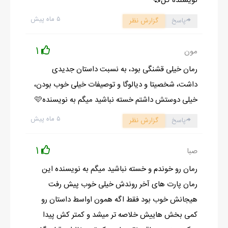
نویسنده گل💞
_ اون جا نشين، برو به مامان بگو واسم يه دست لباس بزاره اومدم
۵ ماه پیش
پاسخ
گزارش نظر
سريع بپوشم. پاشو دير شد الان مي رسن!
سارا غرغري زير لب کرد که زياد متوجه نشدم، فوري از اتاق بيرون
1
مون
اومدم و بدون نگاه کردن به اطراف مستقيم رفتم تو اتاق مامان و بابا
رمان خیلی قشنگی بود، به نسبت داستان جدیدی
که حموم داشت.
داشت، شخصیتا و دیالوگا و توصیفات خیلی خوب بودن،
هروقت وارد اين اتاق مي شدم دلم مي گرفت، براي لحظه اي خيره
خیلی دوستش داشتم خسته نباشید میگم به نویسنده🩷
تخت خواب کرم رنگ دو نفرشون، که درست وسط اتاق قرار داشت،
۵ ماه پیش
پاسخ
گزارش نظر
شدم. چه شب هايي که من و سارا و مامان سه تايي اين جا مي
خوابيدم و بابا حتي شبم برنمي گشت خونه!
1
صبا
رمان رو خوندم و خسته نباشید میگم به نویسنده این
رمان پارت های آخر روندش خیلی خوب پیش رفت
ادامه رمان در اپلیکیشن
شروع مطالعه آنلاین رمان
هیجانش خوب بود فقط اگه همون اواسط داستان رو
کمی بخش هاییش خلاصه تر میشد و کمتر کش پیدا