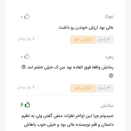
چند لحظه چشم هام رو بستم و آب گلوم رو قورت دادم از حرف هاي
سارا خندم مي گيره اما، واقعا خندم به خاطر شوخي که کرد؟ فکر کردن
0
Pari
اين جريان مثل باز کردن يک زخم کهنه ست.
عالی بود ارزش خوندن رو داشت
جريان من و آرش، دو همبازي که از اول بچگي باهم بودن، هميشه
۵ روز پیش
پاسخ
گزارش نظر
سرو کله هم مي زديم. من آرش رو بيشتر از برادر نداشتم دوست دارم.
حمايت هايي که کرده هميشه خالي از لطف ومحبت نبوده و هيچ وقت
0
زهره
حس نکردم قصدش از اين حمايت ها چيز ديگه اي باشه. حتي ياد
آوري خاطرات کودکيم لبخند به لبم مياره، هرچقدر آرش نقش عميقي
رمانش واقعا فوق العاده بود من ک خیلی خشم امد 😍
تو بچگيم داشت به همون اندازه پدرم کمرنگ و بي اثره، درست شبيه
😍
يک کاغذ سفيد که روش کلي چيز ميز نوشته شده و وقتي قلم به دست
۵ روز پیش
پاسخ
گزارش نظر
پدرم افتاد، جوهرش تموم شد و به جاي اينکه خودش قلم رو برداره و با
جوهر وجودش نقش بزنه، جوهر خريد و داد دست بقيه تا اونا نقش به
6
ستایش
زندگيم بزنند.
نمیدونم چرا این اواخر نظرات منفی گفتن ولی به نظرم
آره، تنها چيزي که به عنوان پدر توي زندگيم نوشت فاميلي علينيا و پول
داستان و قلم نویسنده عالی بود و خیلی خوب باهاش
هايي بود که تو حساب بانکيم تلمبار شده.