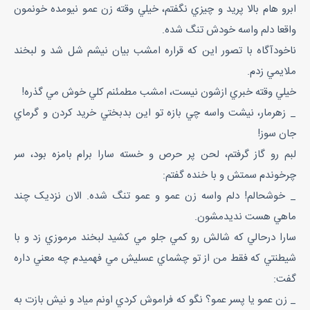
ابرو هام بالا پريد و چيزي نگفتم، خيلي وقته زن عمو نيومده خونمون
واقعا دلم واسه خودش تنگ شده.
ناخودآگاه با تصور اين که قراره امشب بيان نيشم شل شد و لبخند
ملايمي زدم.
خيلي وقته خبري ازشون نيست، امشب مطمئنم کلي خوش مي گذره!
_ زهرمار، نيشت واسه چي بازه تو اين بدبختي خريد کردن و گرماي
جان سوز!
لبم رو گاز گرفتم، لحن پر حرص و خسته سارا برام بامزه بود، سر
چرخوندم سمتش و با خنده گفتم:
_ خوشحالم! دلم واسه زن عمو و عمو تنگ شده. الان نزديک چند
ماهي هست نديدمشون.
سارا درحالي که شالش رو کمي جلو مي کشيد لبخند مرموزي زد و با
شيطنتي که فقط من از تو چشماي عسليش مي فهميدم چه معني داره
گفت:
_ زن عمو يا پسر عمو؟ نگو که فراموش کردي اونم مياد و نيش بازت به