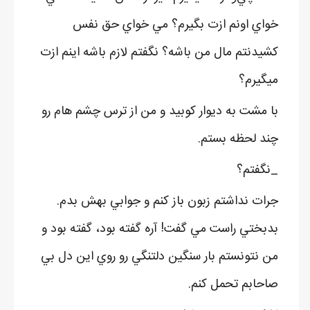
خواي اونم ازت بگيرم؟ مي خواي حق نفس
کشيدنتم مال من باشه؟ نگفتم لازم باشه اينم ازت
ميگيرم؟
با مشت به ديوار کوبيد و من از ترس چشم هام رو
چند لحظه بستم.
_نگفتم؟
جرات نداشتم زبون باز کنم و جوابي بهش بدم.
بدبختي راست مي گفت! آره گفته بود، گفته بود و
من نتونستم بار سنگين دلتنگي رو روي اين دل بي
صاحابم تحمل کنم.