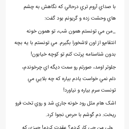
با صداي آروم تري درحالي که نگاهش به چشم
هاي وحشت زده و گريونم بود گفت:
_من مي تونستم همون شب، تو همون خونه
انتقام‌و از اون لاشخورا بگيرم. مي تونستم با يه بچه
بدون شناسنامه پرتت کنم تو کوچه خيابون!
جلوتر اومد، صورتم رو سمت ديگه اي چرخوندم،
دلم نمي خواست يادم بياره که چه بلايي مي
تونست سرم بياره و نياورد!
اشک هام مثل رود خونه جاري شد و روي تخت فرو
ريخت. دم گوشم با حرص نجوا کرد.
_ولي من چي کار کردم؟ عقدت کردم! چيزي که