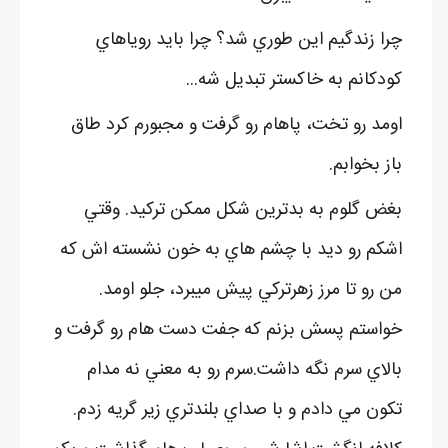
چرا زندگيم اين طوري شد؟ چرا بايد روياهاي
کودکانم به خاکستر تبديل شه...
اومد رو تخت، پاهام رو گرفت و مجبورم کرد طاق
باز بخوابم.
بغض گلوم به بدترين شکل ممکن ترکيد. وقتي
اشکم رو ديد با چشم هاي به خون نشسته اش که
من رو تا مرز زهرترکي پيش ميبرد، جلو اومد.
خواستم پسش بزنم که جفت دست هام رو گرفت و
بالاي سرم نگه داشت.سرم رو به معني نه مدام
تکون مي دادم و با صداي بلندتري زير گريه زدم.