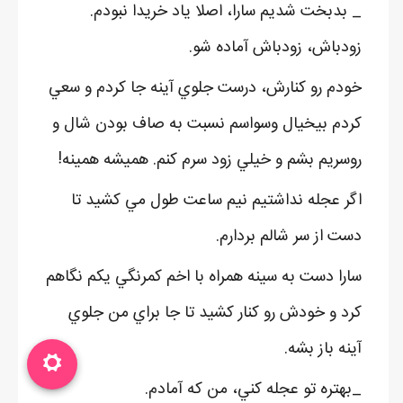
_ بدبخت شديم سارا، اصلا ياد خريدا نبودم.
زودباش، زودباش آماده شو.
خودم رو کنارش، درست جلوي آينه جا کردم و سعي
کردم بيخيال وسواسم نسبت به صاف بودن شال و
روسريم بشم و خيلي زود سرم کنم. هميشه همينه!
اگر عجله نداشتيم نيم ساعت طول مي کشيد تا
دست از سر شالم بردارم.
سارا دست به سينه همراه با اخم کمرنگي يکم نگاهم
کرد و خودش رو کنار کشيد تا جا براي من جلوي
آينه باز بشه.
_بهتره تو عجله کني، من که آمادم.