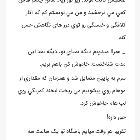
عسليش ثابت موند. زير نور زياد سالن چشم هاش
کمي مي درخشيد و من مي تونستم کم کم آثار
کلافگي و خستگي رو توي درز هاي نگاهش حس
کنم.
_ عمرا! ميدونم ديگه نمياي تو، ديگه بعد اين
مدت شناختمت. خاموش کن باهم بريم.
سرم به پايين متمايل شد و همزمان که مقداري از
موهام روي پيشونيم مي ريخت لبخند کمرنگي روي
لب هام جاخوش کرد.
حق داره!
تقريبا هر وقت ميايم باشگاه تو يک ساعت سه