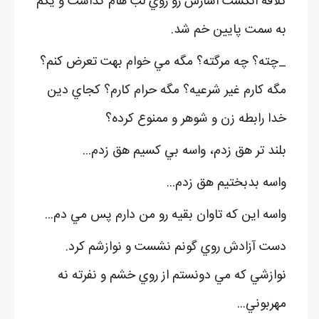
کلافه انگشت اشارش رو روي لب هام گذاشت و يکم
به سمت پايين خم شد.
_چته؟ چه مرگته؟ مگه مي خوام بهت تعرض کنم؟
مگه کارم غير شرعيه؟ مگه حرام کارم؟ کجاي دين
خدا رابطه زن و شوهر و ممنوع کرده؟
بلند تر هق زدم، واسه بي کسيم هق زدم...
واسه بدبختيم هق زدم...
واسه اين که تاوان بقيه رو من دارم پس مي دم...
دست آزادش روي گونم نشست و نوازشم کرد.
نوازشي که مي دونستم از روي خشم و نفرته نه
مهربوني...