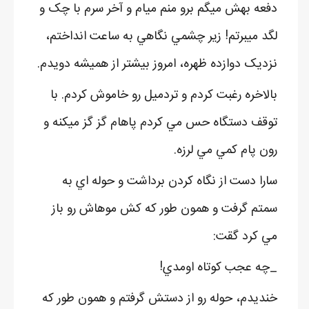
دفعه بهش ميگم برو منم ميام و آخر سرم با چک و
لگد ميبرتم! زير چشمي نگاهي به ساعت انداختم،
نزديک دوازده ظهره، امروز بيشتر از هميشه دويدم.
بالاخره رغبت کردم و تردميل رو خاموش کردم. با
توقف دستگاه حس مي کردم پاهام گز گز ميکنه و
رون پام کمي مي لرزه.
سارا دست از نگاه کردن برداشت و حوله اي به
سمتم گرفت و همون طور که کش موهاش رو باز
مي کرد گقت:
_چه عجب کوتاه اومدي!
خنديدم، حوله رو از دستش گرفتم و همون طور که