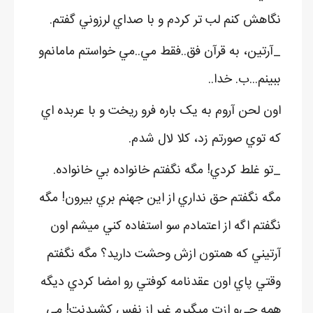
نگاهش کنم لب تر کردم و با صداي لرزوني گفتم.
_آرتين، به قرآن فق..فقط مي..مي خواستم مامانم‌و
ببينم...ب. خدا..
اون لحن آروم به يک باره فرو ريخت و با عربده اي
که توي صورتم زد، کلا لال شدم.
_تو غلط کردي! مگه نگفتم خانواده بي خانواده.
مگه نگفتم حق نداري از اين جهنم بري بيرون! مگه
نگفتم اگه از اعتمادم سو استفاده کني ميشم اون
آرتيني که همتون ازش وحشت داريد؟ مگه نگفتم
وقتي پاي اون عقدنامه کوفتي رو امضا کردي ديگه
همه چي‌و ازت ميگيرم غير از نفس کشيدنت! مي