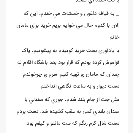
با تک خنده اي گفت:
_ به قيافه داغون و خسته‌ت مي خندم، اين که
الان با کدوم حال مي خوايم بريم خريد براي مامان
خانم.
با يادآوري بحث خريد کوبيدم به پيشونيم، پاک
فراموش کرده بودم که قرار بود بعد باشگاه اقلام نه
چندان کم مامان رو تهيه کنيم. سرم رو چرخوندم
سمت ديوار و به ساعت نگاهي انداختم.
مثل جت از جام بلند شدم، جوري که صندلي با
صداي بلندي کمي به عقب کشيده شد. دست بردم
سمت شال کرم رنگم که ست مانتو و کيفم بود.