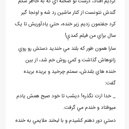
کرديم افتاد، درست تو صحنه اي که به خاطر شکم
گندش نتونست از کنار ماشين رد شه و اونجا گير
کرد جفتمون زديم زير خنده، حتي يادآوريش تا يک
سال براي من فيلم کمديِ!
سارا همون طور که بلند مي خنديد دستش رو روي
زانوهاش گذاشت و کمي روش خم شد، از بين
خنده هاي بلندش، سمتم چرخيد و بريده بريده
گفت:
_ خدا ازت نگذره! ديشب تا خود صبح همش يادم
ميوفتاد و خندم مي گرفت.
دستي دور دهنم کشيدم و با لبخند ملايمي به خنده