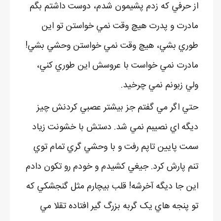
از حرفي که زدم پشيمون شدم، دوست داشتم بگم
مادرت و پدرت هيچ وقت نمي خواستن تو اين
طوري بشي، هيچ وقت نمي خواستن وحشي بشي!
مادرت نمي خواست با عروسش اين طوري کني،
ولي زبونم نمي چرخيد.
حتي اگر مي گفتم جز بيشتر عصبي کردنش چيز
ديگه اي نصيبم نمي شد. دستش با خشونت زياد
سمت پايين تاپم رفت و با وحشي گري تمام توي
تنم پارش کرد. جيغي کشيدم و خودم رو تکون دادم
اين جا ديگه آخرشه! قلب بيچارم مثل گنجشکي که
تو پنجه هاي يک گربه بزرگ گير افتاده تقلا مي