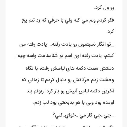
رو ول کرد.
فکر کردم ولم مي کنه ولي با حرفي که زد تنم يخ
کرد.
_تو انگار نسبتمون رو يادت رفته... يادت رفته من
کيتم، يادت رفته اون اسم تو شناسنامت واسه چيه...
دستش سمت دکمه هاي لباسش رفت، با نگاه
وحشت زدم حرکاتش رو دنبال کردم تا زماني که
آخرين دکمه لباس آبيش رو باز کرد. زبونم بند
اومده بود ولي با هر بدبختي بود لب زدم.
_چي..چي کار مي ..خواي..کني؟