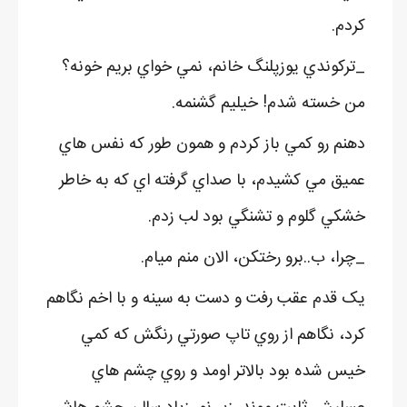
کردم.
_ترکوندي يوزپلنگ خانم، نمي خواي بريم خونه؟
من خسته شدم! خيليم گشنمه.
دهنم رو کمي باز کردم و همون طور که نفس هاي
عميق مي کشيدم، با صداي گرفته اي که به خاطر
خشکي گلوم و تشنگي بود لب زدم.
_چرا، ب..برو رختکن، الان منم ميام.
يک قدم عقب رفت و دست به سينه و با اخم نگاهم
کرد، نگاهم از روي تاپ صورتي رنگش که کمي
خيس شده بود بالاتر اومد و روي چشم هاي