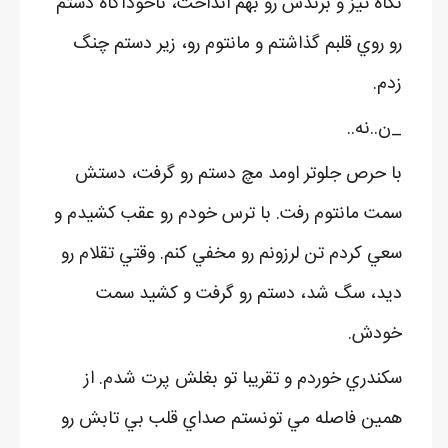
نگاه تيز و برندش رو بهم انداخت، ناخودآگاه دستم
رو روي قلبم گذاشتم و مانتوم رو، زير دستم چنگ
زدم.
_ن..نه..
با حرص جلوتر اومد مچ دستم رو گرفت، دستش
سمت مانتوم رفت. با ترس خودم رو عقب کشيدم و
سعي کردم تن لرزونم رو مخفي کنم. وقتي تقلام رو
ديد، سگ شد، دستم رو گرفت و کشيد سمت
خودش.
سکندري خوردم و تقريبا تو بغلش پرت شدم. از
همين فاصله مي تونستم صداي قلب بي تابش رو