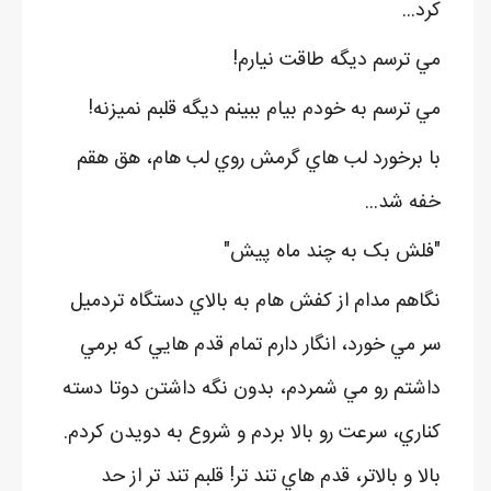
کرد...
مي ترسم ديگه طاقت نيارم!
مي ترسم به خودم بيام ببينم ديگه قلبم نميزنه!
با برخورد لب هاي گرمش روي لب هام، هق هقم
خفه شد...
"فلش بک به چند ماه پيش"
نگاهم مدام از کفش هام به بالاي دستگاه تردميل
سر مي خورد، انگار دارم تمام قدم هايي که برمي
داشتم رو مي شمردم، بدون نگه داشتن دوتا دسته
کناري، سرعت رو بالا بردم و شروع به دويدن کردم.
بالا و بالاتر، قدم هاي تند تر! قلبم تند تر از حد