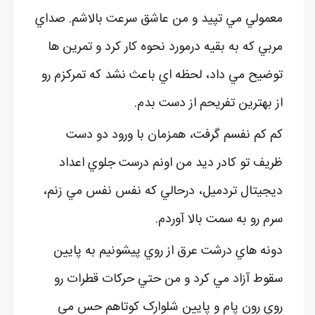
معمولي مي تپيد و من عاشق سرعت بالاشم. صداي
مربي که به بقيه درمورد نحوه کار کرد و تمرين ها
توضيح مي داد، لحظه اي باعث نشد که تمرکزم رو
از بهترين تفريحم از دست بدم.
کم کم نفسم گرفت، همزمان با ورود دو دست
ظريف تو کادر ديد من اونم درست جلوي اعداد
ديجيتال تردميل، درحالي که نفس نفس مي زنم،
سرم رو به سمت بالا آوردم.
دونه هاي درشت عرق از روي پيشونيم به پايين
سقوط آزاد مي کرد و من حتي حرکات قطرات رو
روي رون پام و پايين شلوارک کوتاهم حس مي