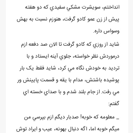
انداختم، سويشرت مشکي سفيدي که دو هفته
پيش از زن عمو کادو گرفت، هنوزم نسبت به بهش
وسواس داره.
شايد از روزي که کادو گرفت تا الان صد دفعه ازم
درموردش نظر خواسته، جلوي آينه ايستاد و با
ترديد به خودش نگاه مي کرد، شايد فقط يک بار
پوشيده باشتش، مدام با يقه و قسمت پايينش ور
مي رفت. از جام بلند شدم و با صداي خسته اي
گفتم:
_ معلومه که خوبه! صدبار ديگم ازم بپرسي من
ميگم خوبه اما، اگه دنبال بهونه، عيب و ايراد توش