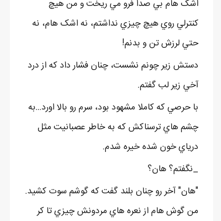
اشک هام بي صدا فرو مي ريخت و من هيچ
کنترلي روي هيچ چيزي نداشتم، نه اشک هام، نه
حتي لرزش تن و بدنم!
دستش زير چونم نشست، چنان فشار داد که از درد
آخي زير لب گفتم.
با حرصي که کاملا مشهود بود، سرم رو بالا اورد...به
چشم هاي ترسناکش که به خاطر عصبانيت مثل
درياي خون شده خيره شدم.
_نگفتم؟ هان؟
"هان" آخر رو چنان بلند گفت که گوشم سوت کشيد.
من گوش هام از نعره هاي مردونش چيزي تا کر