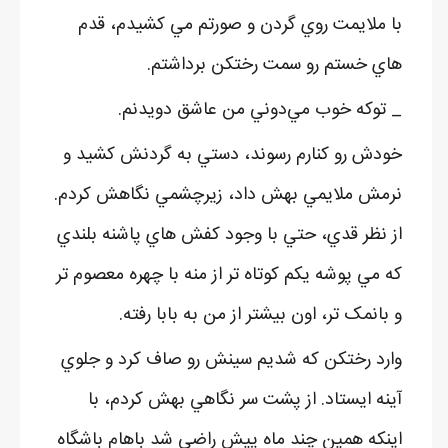
با ملايمت روي گردن و صورتم مي کشيدم، قدم
هاي خستم رو سمت رختکن برداشتم.
_ توکه خوب مي‌دوني من عاشق دويدنم.
خودش رو کنارم رسوند، دستي به گردنش کشيد و
نرمش ملايمي بهش داد، زيرچشمي نگاهش کردم.
از نظر قدي، حتي با وجود کفش هاي پاشنه بلندي
که مي پوشه يکم کوتاه تر از منه با چهره معصوم تر
و بانمک تر، اون بيشتر از من به بابا رفته.
وارد رختکن که شديم سينش رو صاف کرد و جلوي
آينه ايستاد. از پشت سر نگاهي بهش کردم، با
اينکه همين چند ماه پيش راضي شد باهام باشگاه