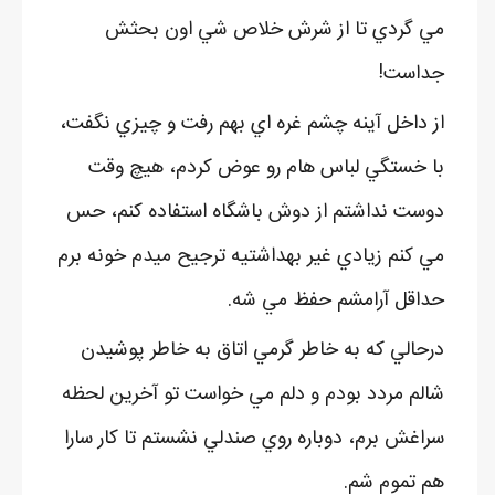
مي گردي تا از شرش خلاص شي اون بحثش
جداست!
از داخل آينه چشم غره اي بهم رفت و چيزي نگفت،
با خستگي لباس هام رو عوض کردم، هيچ وقت
دوست نداشتم از دوش باشگاه استفاده کنم، حس
مي کنم زيادي غير بهداشتيه ترجيح ميدم خونه برم
حداقل آرامشم حفظ مي شه.
درحالي که به خاطر گرمي اتاق به خاطر پوشيدن
شالم مردد بودم و دلم مي خواست تو آخرين لحظه
سراغش برم، دوباره روي صندلي نشستم تا کار سارا
هم تموم شم.