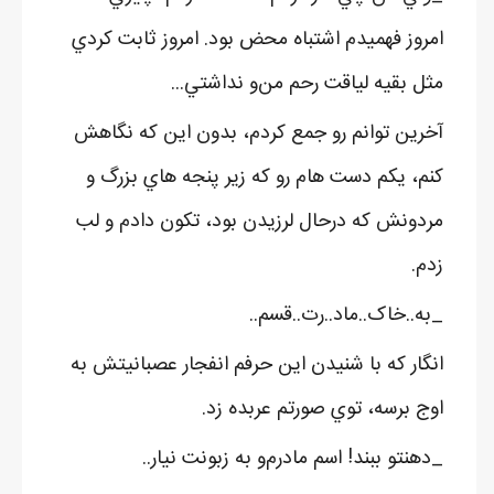
امروز فهميدم اشتباه محض بود. امروز ثابت کردي
مثل بقيه لياقت رحم من‌و نداشتي...
آخرين توانم رو جمع کردم، بدون اين که نگاهش
کنم، يکم دست هام رو که زير پنجه هاي بزرگ و
مردونش که درحال لرزيدن بود، تکون دادم و لب
زدم.
_به..خاک..ماد..رت..قسم..
انگار که با شنيدن اين حرفم انفجار عصبانيتش به
اوج برسه، توي صورتم عربده زد.
_دهنتو ببند! اسم مادرم‌و به زبونت نيار..