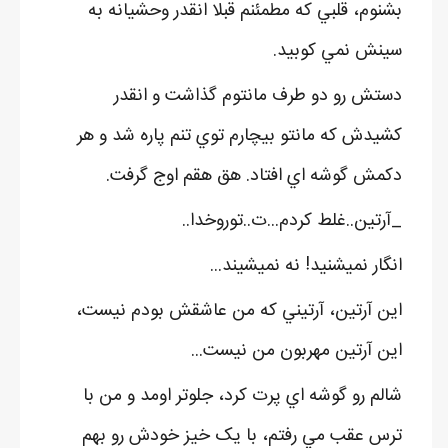
بشنوم، قلبي که مطمئنم قبلا انقدر وحشيانه به
سينش نمي کوبيد.
دستش رو دو طرف مانتوم گذاشت و انقدر
کشيدش که مانتو بيچارم توي تنم پاره شد و هر
دکمش گوشه اي افتاد. هق هقم اوج گرفت.
_آرتين..غلط کردم...ت..توروخدا..
انگار نميشنيد! نه نميشيند...
اين آرتين، آرتيني که من عاشقش بودم نيست،
اين آرتين مهربون من نيست...
شالم رو گوشه اي پرت کرد، جلوتر اومد و من با
ترس عقب مي رفتم، با يک خيز خودش رو بهم