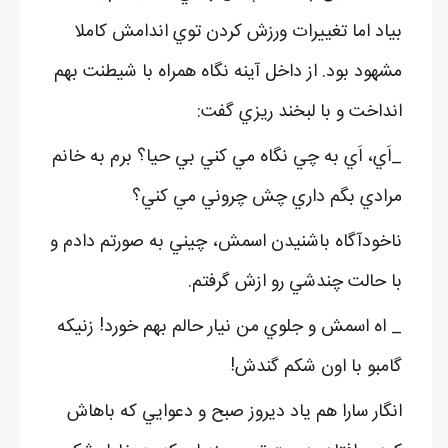
بياد اما تغييرات ورزش کردن توي اندامش کاملا
مشهود بود. از داخل آينه نگاه همراه با شيطنت بهم
انداخت و با لبخند ريزي گفت:
_اَي، اَي به چي نگاه مي کني بي حيا؟ برم به خانم
مرادي بگم داري چش چروني مي کني؟
ناخودآگاه باشنيدن اسمش، چيني به صورتم دادم و
با حالت چندشي رو ازش گرفتم.
_ اه اسمش و جلوي من نيار حالم بهم خورد! زنيکه
گامبو با اون شکم گندش!
انگار سارا هم ياد ديروز صبح و دعوايي که باهاش