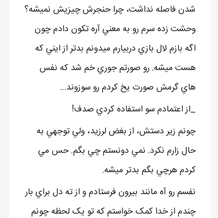
شدن فاصله نداشت، چرا حنجرش چيزيش نميشه؟
وحشت زده سرم رو به معني آره تکون دادم چون
اگه بازم لال بازي دربيارم ميدونم بدتر از ايني که
هست ميشه. رو صورتم جوري خم شد که نفس
هاي گرمش صورت يخ کردم رو سوزوند...
_از اعتمادم سو استفاده کردي صدف!
چونم زير دستش، از بغض لرزيد، ولي توجهي به
حال زارم نکرد. نمي دونستم چي بگم. حس مي
کردم هرچي بگم بدتر ميشه.
نفسم رو آه مانند بيرون فرستادم و از ته دل براي بار
چندم از خدا کمک خواستم که تو يک لحظه چونم