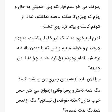
رسوند، مي خواستم فرار کنم ولي اهميتي به حال و
روزم که چيزي تا سکته فاصله نداشتم، نداد. از
شونم گرفت و پرتم کرد روي تخت...
کمرم از برخورد به تشک تير خفيفي کشيد، به پهلو
چرخيدم و خواستم برم پايين که با ديدن بالا تنه
برهنش، تمام وجودم يخ کرد. خدايا چرا دنيا اين
جوريه؟
چرا الان بايد از همچين چيزي من وحشت کنم؟
مگه همه دختر و پسرا وقتي ازدواج مي کنن حس
خوب ندارن؟ مگه خوشحال نيستن؟ مگه از لمس
همديگه لذت نميبرن؟