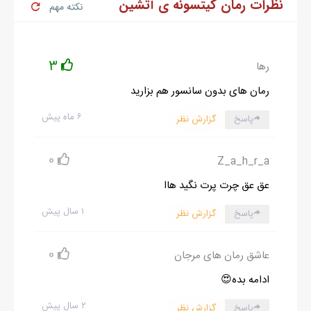
نظرات رمان کیتسونه ی آتشین
نکته مهم
3
رها
رمان های بدون سانسور هم بزارید
۶ ماه پیش
پاسخ
گزارش نظر
0
Z_a_h_r_a
عق عق چرت پرت نگید هاا
۱ سال پیش
پاسخ
گزارش نظر
0
عاشق رمان های مرجان
ادامه بده😍
۲ سال پیش
پاسخ
گزارش نظر