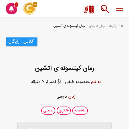
0
0
ژانرها
رمان فانتزی
رمان کیتسونه ی آتشین
آفلاین : رایگان
رمان کیتسونه ی آتشین
به قلم
معصومه خلفی
⏱️کمتر از 5 دقیقه
زبان
فارسی
عاشقانه
فانتزی
تخیلی