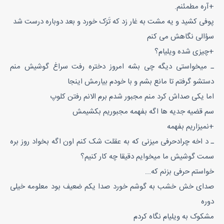
+آره مطمئنم.
پوفی کشید و یه مشت به غار زد که تَرَک خورد و بعد دوباره درست شد
سؤالی نگاهش می کنم
+چیزی شده ویلیام؟
ـ میخواستی دیگه چی بشه امروز دختره رفت سراغ گوشیش منم
دستشو گرفتم تا مانع بشم و با خودم بیارمش اینجا
اما یکی صداش کرد منم مجبور شدم برم الانم رفتن کلوپ
سم قضیه جدیه ها اگه بفهمه مجبوریم بکشیمش
+نمیزاریم بفهمه
ـ د اخه چرادحرفی میزنی که به عقلت شک کنم اون اگه بخواد روز بره
سمت گوشیش ما میخوایم دقیقا چه کار کنیم؟
خواستم حرفی بزنم که...
صدای خش خشب به گوشم خورد صدا یکم ضعیف بود معلومه خیلی
دوره
مشکوک به ویلیام نگاه کردم