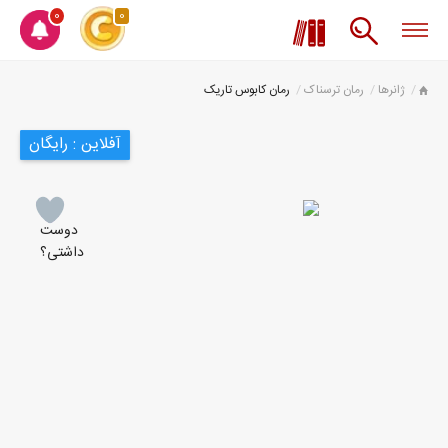
0
0
ژانرها
رمان ترسناک
رمان کابوس تاریک
آفلاین : رایگان
دوست
داشتی؟