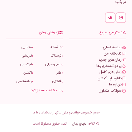
می‌کنید.
دسترسی سریع
ژانرهای رمان
صفحه اصلی
عاشقانه
معمایی
کتابخانه من
ترسناک
تاریخی
رمان‌های جدید
علمی‌تخیلی
اجتماعی
پرخواننده‌ترین‌ها
رمان‌های کامل
طنز
اکشن
دانلود اپلیکیشن
فانتزی
روانشناسی
درباره ما
سوالات متداول
← مشاهده همه ژانرها
حریم خصوصی
قوانین و مقررات
کپی‌رایت
تماس با ما
© 1396
دنیای رمان
— تمام حقوق محفوظ است