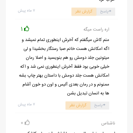
با چیزی که تو آینه دیدم میخکوب سرجام وایسادم
۷ ماه پیش
پاسخ
گزارش نظر
شلوار دمپاگشاد نارنجی و یه بلوز بنفش فون صندلی ام که پام بود آبی
بود موهامم مثل جنگلی ها دورم ریختم مداد چشمم زیر چشمم پخش
1
اره راست میگه
شده کلا یه هیولای خنده دار شده بودم جیغ آرومی کشیدم و موهامو
منم کاش میگفتم که آخرش اینطوری تمام نمیشد و
گرفتم دستمو میکشیدمشون دست از خودزنی برداشتم فوری پریدم
اگه امکانش هست خانم صبا رستگار بخشیدا و لی
حموم بعد از یه حموم سرسری اومدم بیرون تاپو شلوارکه سفید قرمزمو
میتونین جلد دومش رو هم بنویسید و اصلا رمان
پوشیدم موهامو باز گذاشتم یه تل قرمز گذاشتم روش خط چشم نسبتا
خیلی خوبی بود فقط آخرش اینطوری نمی شد و اکه
کلفتی کشیدمو یه رژلب قرمز مات پررنگ زدم یه نگاه به خودم انداختم
امکانش هست جلد دومش با داستان بهتر چاپ بشه
اصن شدم هلو به چند لحظه قبل که فک میکنم خندم میگیره تبدیل
ممنونم و در رمان بعدی آلیس و اون دو خون آشام
لولو به هلو به من میگنا به ساعت نگاه کردم ۱۱:۳۰ دقیقه رفتم سمت
ها به انسان تبدیل بشن
گوشیم تا ببینم چه خبره داشتم وب دانستنی های شگفت انگیز تو این
۷ ماه پیش
چند روز که نبودم کلی عکس و متن جدید گذاشته بود کارم با وب که
پاسخ
گزارش نظر
تموم شد خواستم گوشیمو بذارم که یاد اون عکسایی که تو غار گرفته
0
ناشناس
بودم شدم رفتم تو گالری تا عکسارو نگاه کنم خیلی جالب بودن فک کنم
یه کتاب قدیمی تو وسایل بابا دیده بودم که توش اینجور حرفارو ترجمه