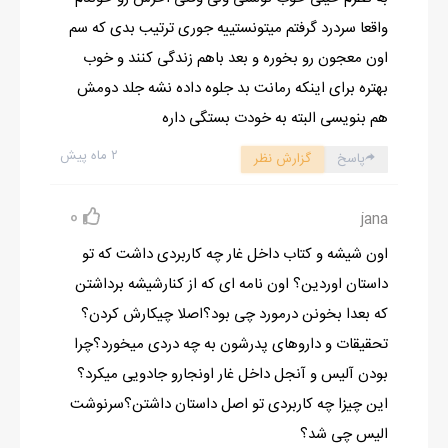
پرنده
واقعا سردرد گرفتم میتونستییه جوری ترتیب بدی که سم
+اینارو بیخیال دست من نیست حیوون درونم ققنوسه ویلیام گرگینه
اون معجون رو بخوره و بعد باهم زندگی کنند و خوب
ها اینور چه کار میکردن مگه نباید اخرین قسمت جنگل باشن
بهتره برای اینکه رمانت بد جلوه داده نشه جلد دومش
ـ نمیدونم شاید جدیدن
هم بنویسی البته به خودت بستگی داره
_مشکوک نیست به نظرت؟نکنه نقشه دارن
۲ ماه پیش
پاسخ
گزارش نظر
+فک نمیکنم امشب ماه کامله حتما تازه به گرگینه تبدیل شدن گیج
میزدن
0
jana
_امیدوارم
اون شیشه و کتاب داخل غار چه کاربردی داشت که تو
.......................................................
داستان اوردین؟ اون نامه ای که از کنارشیشه برداشتن
"سم"
که بعدا بخونن درمورد چی بود؟اصلا چیکارش کردن؟
کف غار دراز کشیده بودیم خوبی این غار این بود که نورخورشید به
تحقیقات و داروهای پدرشون به چه دردی میخورد؟چرا
هیچ عنوان بهش نفوذ نمی کرد
بودن آلیس و آنجل داخل غار اونجارو جادویی میکرد؟
یه لحظه فکرم رفت به زمانی که اون دختره اومد تو غار:
این چیزا چه کاربردی تو اصل داستان داشتن؟سرنوشت
تازه از شکار برگشته بودم ، خسته خودمو یه گوشه ی مخفی غار انداختم
الیس چی شد؟
ویلیامم رفته بود شکار و تا چند لحظه دیگه برمیگشت صدایی به گوشم