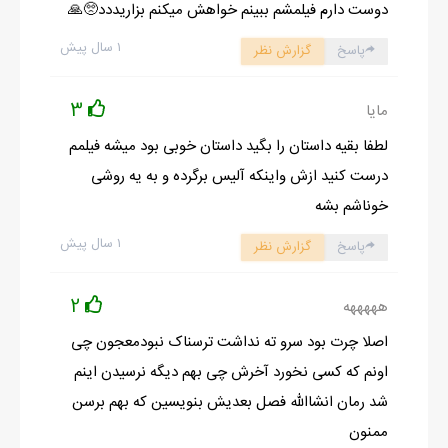
دوست دارم فیلمشم ببینم خواهش میکنم بزاریددد🥺🙏
۱ سال پیش
پاسخ
گزارش نظر
3
مایا
لطفا بقیه داستان را بگید داستان خوبی بود میشه فیلمم
درست کنید ازش واینکه آلیس برگرده و به یه روشی
خوناشم بشه
۱ سال پیش
پاسخ
گزارش نظر
2
هههههه
اصلا چرت بود سرو ته نداشت ترسناک نبودمعجون چی
اونم که کسی نخورد آخرش چی بهم دیگه نرسیدن اینم
شد رمان انشاالله فصل بعدیش بنویسین که بهم برسن
ممنون