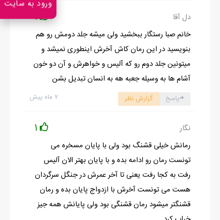
ورود به سایت
هواشدم به ساعتم نگاه کردم که دیدم ساعت ۱۱ با شتاب نشستم سرجام
1
دل آقا
وای دوشنبه ساعت ۱۱ونیم کلاس دارم فوری رفتم سمت کمد لباسام و
خانم صبا رستگار ببخشید ولی میشه جلد دومش رو هم
بدون اینکه نگاه کنم چی میپوشم هرچی اومد دستم پوشیدم و تند تند
بنویسید در این رمان کاش آخرش اینطوری نمیشد و
یه کفش ورداشتم که با لمس کردنش فهمیدم صندله رفتم بیرون تند
میتونین جلد دوم رو که آلیس و خواهرش و آن دو خون
تند داشتم میرفتم که آنجل از آشپزخونه اومد بیرون اول یکم مبهوت
آشام ها به وسیله جعبه هه به انسان تبدیل بشن
نگام کرد
۷ ماه پیش
پاسخ
گزارش نظر
ـ کجا میری!!!
+دانشگاه دیرم شده ۲۰دقیقه دیگه کلاسم شروع میشه
1
نگار
با صدایی که خنده توش موج میزد
ـ یکشنبه دانشگاه میری؟!
رمانش خیلی قشنگ بود ولی با پایان مسخره می
اول نفهمیدم چی به چیه تازه فهمیدم چه خبره
تونست رمان رو ادامه بده و با پایان بهتر الان آلیس
+آنجل امروز یکشنبست چرا زووود تر نگفتی
رفت به کجا رفت یعنی تا آخر عمرش در جنگل سرگردان
ـ خوب نپرسیدی تازه چه خوشگل شدی بعدم از خنده زیاد شکمشو
هست می تونست آخرش با ازدواج پایان بده و رمان
گرفت چشم غره ای براش رفتم و با غرغر حرکت کردم سمت اتاقم ودرو
قشنگتر میشود رمان قشنگی بود ولی پایانش همه جیز
محکم پشت سرم بستم داشتم میرفتم سمت حموم تا یه دوش بگیرم که
خراب کرد