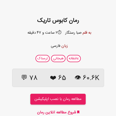
رمان کابوس تاریک
به قلم
صبا رستگار
⏱️۲ ساعت و ۴۷ دقیقه
زبان
فارسی
عاشقانه
هیجانی
ترسناک
78 💬
❤️
65
60.6K 👁
مطالعه رمان با نصب اپلیکیشن
شروع مطالعه آنلاین رمان