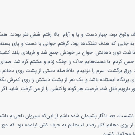
رف وقوع بود، چهار دست و پا و آرام بالا رفتم. شش نفر بودند.
را به جایی که هدف تفنگ‌ها بود، گرفتم. جوانی با دست و پای بسته
گذاشت توی دهانش. جوان در خودش جمع شد و فریادی بلند کشید.
 حس کردم. با دست‌هایم خاک را چنگ زدم و مشتم گره شد. صدای تیر
د ورق برگشت. سرم را دزدیدم. بلافاصله دستی از پشت روی دها
 پرتگاه ایستاده باشد و یک نفر از پشت دستش را روی کمرش بگذارد
دور بازویم قفل شد، فرصت هر گونه واکنشی را از من گرفت. شاید اگر 
ست، بعد انگار پشیمان شده باشم از این‌که سیروان ناجی‌ام باشد،
روی دهانم کنار رفت. لب‌هایم به حرف کش نیامده بود که مچ د
 محکم‌تر کشید.