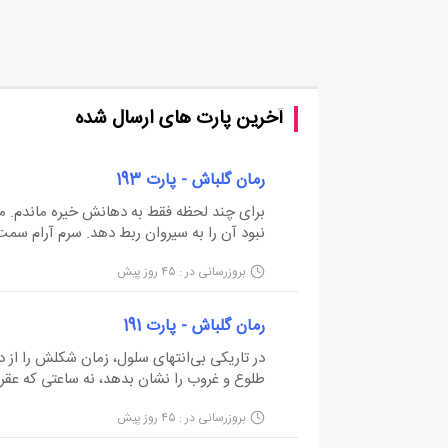
آخرین پارت های ارسال شده
رمان گلباش - پارت 193
برای چند لحظه فقط به دهانش خیره ماندم. مع
نبود آن را به سیروان ربط دهد. سرم آرام سم
بی‌حرکت مانده بود. - چی می‌گه؟!
بروزرسانی در : ۴۵ روز پیش
آن بیرون نیامد، فقط پلک‌هایش لرزید و بی‌آنک
رمان گلباش - پارت 191
در تاریکی بی‌انتهای سلول، زمان شکلش را از د
طلوع و غروب را نشان بدهد، نه ساعتی که عقر
ظرف‌های غذا می‌شد حدس زد روزی تمام شده و
بروزرسانی در : ۴۵ روز پیش
معده‌هایمان بعد از چند کاسه آب گرم بی‌مزه 
ن...