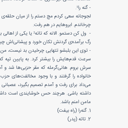
- گنه را¹.
لجوجانه سعی کردم مچ دستم را از میان حلقه‌ی ا
چرخاندم. ابرو‌هایم در هم رفت.
- ول کن دستمو. الانه که تاته² یا یکی از اهالی ببینن.
رگ برآمده‌ی گردنش تکان خورد و پیشانی‌اش چین
- توی این بلبشو تتهایی چرخیدن بد نیست، من 
سرعت قدم‌هایش را بیشتر کرد. به پایین تپه ک
سرش بروم. هانی‌گرمله که مقر حزبی‌ها شد و آ
خانواده را گرفتند و با وجود مخالفت‌های حزب 
می‌داد برای رفت و آمدم تصمیم بگیرد، عصبانی
داشته باشی. هرچند حس خوشایندی است داشتن
مامن امنم باشد.
1. گنه‌را (راه بیفت)
2. تاته (پدر)