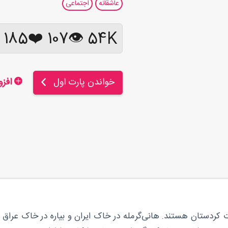
عاشقانه
اجتماعی
185 💬
❤️
107
54K 👁
خواندن پارت اول
افزودن به کتابخانه
نات کردستان هستند. هانی‌گرمله در خاک ایران و بیاره در خاک عراق 