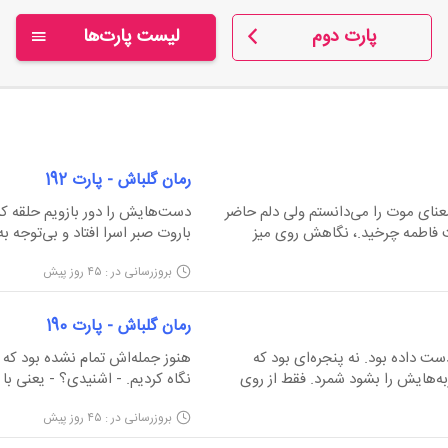
پارت دوم
لیست پارت‌ها
رمان گلباش - پارت 192
نای موت را می‌دانستم ولی دلم حاضر
ت فاطمه چرخید.، نگاهش روی میز
باروت صبر اسرا افتاد و بی‌توجه 
 لب‌های فاطمه از هم باز شد، اما هیچ صدایی از
صدای گلنگدن‌ها در فضای سالن پ
بروزرسانی در : ۴۵ روز پیش
ه نگاهم کند، سرش را پایین اند...
گرفتند. فضا آن‌قدر ملتهب شد که ب
رمان گلباش - پارت 190
ست داده بود. نه پنجره‌ای بود که
هنوز جمله‌اش تمام نشده بود که ضر
به‌هایش را بشود شمرد. فقط از روی
نگاه کردیم.
 روز دیگری از راه رسیده است.
فاصله‌ای حساب‌شده دوباره تکرار
بروزرسانی در : ۴۵ روز پیش
و تکه‌های نان خشک، دیگر اعتراضی
دیوار نزدیک کرد و گوشش را به آن