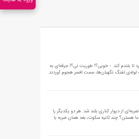
ورود به سایت
دست‌هایش را دور بازویم حلقه کرد تا بلندم کند. - خوبی؟! طوریت نی؟! جرقه‌ای به
به لوله‌ی تفنگ نگهبان‌ها، سمت افسر هجوم آوردند.
یچید و سربازها تفنگ‌هایشان را سمت اسرا
دنم شروع به لرزیدن کرد و بوی باروت را ...
به‌ای از دیوار کناری بلند شد. هر دو یکدیگر را
 - اشنیدی؟ - یعنی با ما هستن؟ چند ثانیه سکوت، بعد همان ضربه با
 شد. ضربه‌ای که ریتم داشت. فاطمه سرش را به
 چسباند. با هر ضربه اهسته زیر لب تکرار...