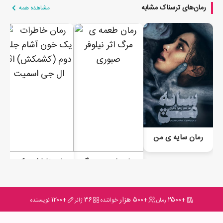
را باز گذاشت بدنبال فریبا بازویش را گرفت:کجا میری فریبا؟؟مگه من
رمان‌های ترسناک مشابه
مشاهده همه
چی گفتم؟؟
فریبا داد کشید:ولم کن ببینم...ولم کن بهداد هم داد کشید:ولت
نمیکنم...فهمیدی؟؟ولت نمیکنم
فریبا خشک شد:از اولم اشتباه کردم که بهت رو زدم...خواهر من
مرده...کشتنش میفهمی؟؟بهداد با خنده ی عصبی گفت:توهم
توهم....همیشه توی توهم هستی...نه؟؟؟فریبا که به خودش مسلط
شده بود گفت:این اواخر باهم چت میکردیم...
-چی؟؟
-شنیدی....فهیمه مشکوک بود حرفای عجیب میزد ....اخرین چیزی که
رمان سایه ی من
گفته بود این بود که اگر چیزی شد اتفاقی نیست و یه بلایی سرش
رمان طعمه ی مرگ
رمان خاطرات یک خون آشام جلد دوم (کشمکش)
اوردن.
بهداد مبهوت مانده بود با شک و تردید به فریبا نگاه میکرد هنوز
نمیدانست فریبا تا چه حد سلامت عقل دارد؟؟هنوز نمیتوانست حرف
+۲۵۰۰
+۵۰۰ هزار
۳۶
+۱۲۰۰
رمان
خواننده
ژانر
نویسنده
هایش را باور کند بی مقدمه گفت:دستات چی شدن؟؟