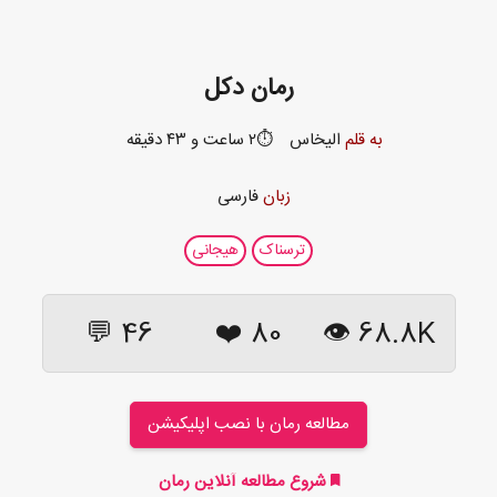
رمان دکل
به قلم
الیخاس
⏱️۲ ساعت و ۴۳ دقیقه
زبان
فارسی
ترسناک
هیجانی
46 💬
❤️
80
68.8K 👁
مطالعه رمان با نصب اپلیکیشن
شروع مطالعه آنلاین رمان