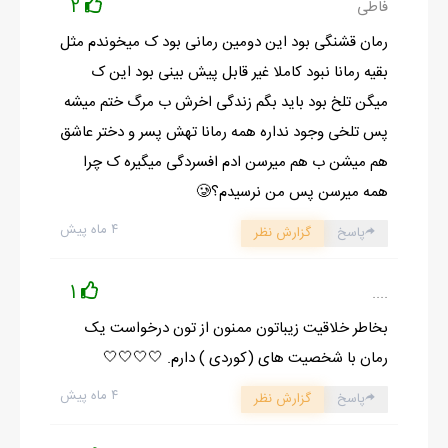
2
فاطی
- وقتی توی زندگی خودم به جز رنگ سیاه و سفید هیچ رنگی وجود
رمان قشنگی بود این دومین رمانی بود ک میخوندم مثل
نداره، وقتی تمام این اتاق رو خودم رنگ سیاه زدم، این توقع زیادیه که
بقیه رمانا نبود کاملا غیر قابل پیش بینی بود این ک
نقاشیِ رنگی بکشم.
میگن تلخ بود باید بگم زندگی اخرش ب مرگ ختم میشه
دکتر سایمون از روی تخت بلند شد به اتاق نگاه کرد. این اتاق حتی
پس تلخی وجود نداره همه رمانا تهش پسر و دختر عاشق
پنجره هم نداشت. رو به او گفت:
هم میشن ب هم میرسن ادم افسردگی میگیره ک چرا
- برای زندگی کردن باید تلاش کنی، رنگ رو وارد زندگیت کنی تا بتونی
همه میرسن پس من نرسیدم؟🥲
تصمیم بگیری و از یکنواختی دربیای.
۴ ماه پیش
جانی میان حرفش پرید و گفت:
پاسخ
گزارش نظر
- زندگی من از این چیزا پاک شده. من خیلی وقته بی‌خیال شدم تا
1
....
روزی برسه که فرشته‌ی مرگ به سراغم بیاد و من راحت چشمام رو
ببندم.
بخاطر خلاقیت زیباتون ممنون از تون درخواست یک
دکتر سایمون لبخندی به او زد و با دو انگشت کنار سیبیلش را پیچ داد
رمان با شخصیت های (کوردی ) دارم. 🤍🤍🤍🤍
و گفت:
۴ ماه پیش
پاسخ
گزارش نظر
- ببین، الان من خودم اگه سیبیلم برام مهمه، یعنی خیلی مراقبشم.
همین چیز کوچک میشه انگیزه؛ شاید برات خنده‌دار باشه.