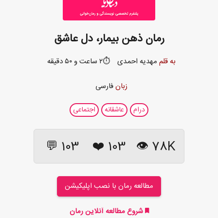
رمان ذهن بیمار، دل عاشق
به قلم
مهدیه احمدی
⏱️۲ ساعت و ۵۰ دقیقه
زبان
فارسی
درام
عاشقانه
اجتماعی
103 💬
❤️
103
78K 👁
مطالعه رمان با نصب اپلیکیشن
شروع مطالعه آنلاین رمان