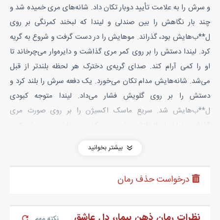
و سرش را به علامت تأیید دوبار تکان داد. شانه‌های مری خمیده شد و
چند بار نگاهش را بین صندلی و لیندا که لبخند کمرنگی بر روی
ل**ب‌هایش بود، گذراند. موهایش را در دست گرفت و شروع به گریه
کرد. لیندا دستش را بر روی کمر مری گذاشت و دایره‌وار می‌چرخاند تا
او را کمی آرام کند. صدای گریه‌ی دخترک هر لحظه بلندتر از قبل
می‌شد. شانه‌هایش مدام تکان می‌خورد. یک دفعه سرش را بلند کرد و
دستش را بر روی گلویش فشار می‌داد. لیندا متوجه کبودی
ل**ب‌هایش شد. سریع ماسک اکسیژن را بر روی صورت مری
گذاشت؛ اما او اصلا تلاشی برای نفس کشیدن نداشت. مری شروع به
کندن موهایش کرد. لیندا روبه‌رویش زانو زد:
بیشتر بخوانید
- مری خواهش می‌کنم مقاومت نکن، مری تو می‌دونی می‌تونی خوب
بشی... .
درخواست حذف رمان
لیندا دست مری را از موهایش جدا کرد. این دختر آسم داشت و هر
وقت شوکی به او وارد می‌شد، تنفسش مختل می‌شد. آرام چشمانش
بسته شد. لیندا به او شوک می‌داد تا او را از رفتن به کما نجات دهد. در
نظرات رمان ذهن بیمار، دل عاشق
نکته مهم