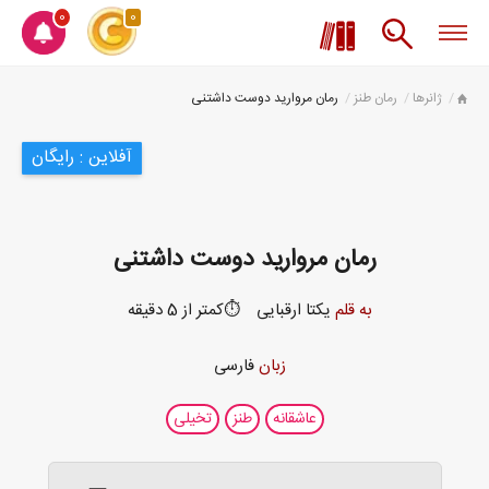
0
0
ژانرها
رمان طنز
رمان مروارید دوست داشتنی
آفلاین : رایگان
رمان مروارید دوست داشتنی
به قلم
یکتا ارقبایی
⏱️کمتر از 5 دقیقه
زبان
فارسی
عاشقانه
طنز
تخیلی