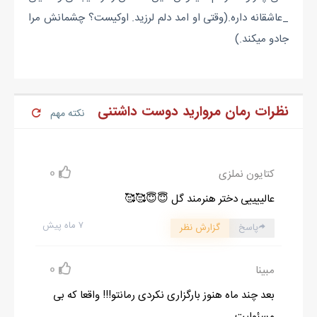
_عاشقانه داره.(وقتی او امد دلم لرزید. اوکیست؟ چشمانش مرا
جادو میکند.)
نظرات رمان مروارید دوست داشتنی
نکته مهم
0
کتایون نملزی
عالییییی دختر هنرمند گل 😇😇🥰🥰
۷ ماه پیش
پاسخ
گزارش نظر
0
مبینا
بعد چند ماه هنوز بارگزاری نکردی رمانتو!!! واقعا که بی
مسئولیت