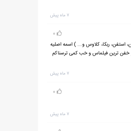
۷ ماه پیش
يچي نميدونين در موردش. شايد بهتر باشه كه من
0
استفن، ربکا، کلاوس و.... ) اسمه اصلیه
 این فیلم همزمان دوتا نقش بازی کرده &quot;الینا، کاترین ) جزو خفن ترین فیلماس و خب کمی ترسناکم
ين بردارين كه گرم باشين."
۷ ماه پیش
يم،حتي اگه خواب باشه!"
0
۷ ماه پیش