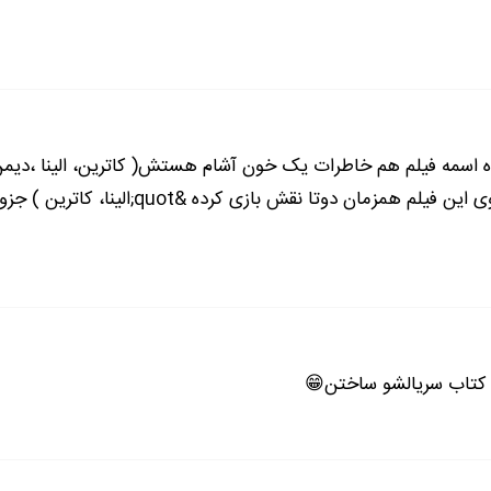
 استيفن اونجاست، من هم ميرم همون جا ."
ن بخوام كه اين كارو بكنين .اونجا ممكنه خطراتي باشه . نوعي كه ه
ما عاشق خطريم .من ميخوام توي قبرم جوونو زيبا باشم،يادته كه!"
ه اسمه فیلم هم خاطرات یک خون آشام هستش( کاترین، الینا ،دیمن، 
ي اين يه بازي نيس"!!
بازیگر کاترین و ایلیا نینا هستش که نینا توی
يستادن اينجا نمي تونيم كاري براش بكنيم."
ا هم درآورد . و گفت :"بهتره همگي لباس گرم بپوشيم . هرچي ميخوا
ت . سپس ايستاد و گفت:"رابرت ! هيچ راهي نيس كه بتونيم ازش رد ش
رو کتاب سریالشو ساختن😁
ادامه رمان در اپلیکیشن
شروع مطالعه آنلاین رمان