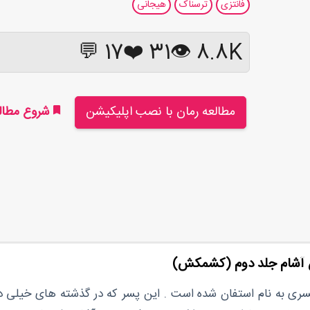
فانتزی
ترسناک
هیجانی
17 💬
❤️
31
8.8K 👁
مطالعه رمان با نصب اپلیکیشن
شروع مطالع
 آشام جلد دوم (کشمکش)
پسری به نام استفان شده است . این پسر که در گذشته های خیلی دو