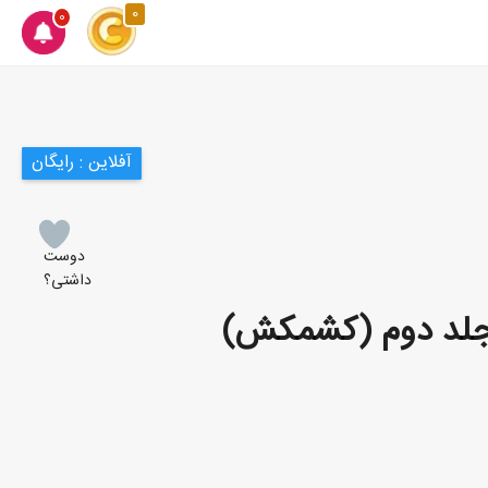
0
0
آفلاین : رایگان
دوست
داشتی؟
جلد دوم (کشمکش)