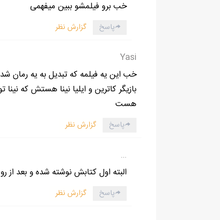
خب برو فیلمشو ببین میفهمی
الينا گفت :" برام مهم نيس كه چي منتظره ! اگه
پاسخ
گزارش نظر
مرديث گفت :" پس همه ميريم اونجا ."
الينا مردد بود . به كندي گفت :" نميتونم ازتو
Yasi
تنها برم."
باني چانه اش را جلو داد و گفت :" شوخي ميكني؟
خب این یه فیلمه که تبدیل به یه رمان شد
الينابه سرعت گفت :" نگو! خودت بودي كه ميگفت
مرديث يادآوري كرد:"همينطور براي استيفن . با ا
هست
الينا همچنان كه به سمت كمد ميرفت كيمونويش ر
پاسخ
گزارش نظر
زمانيكه تقريبا آماده شدند الينا به سمت در رف
همزمان،هر سه به سمت پنجره برگشتند.
...
باني گفت : "اوه ! عاليه !!"
البته اول کتابش نوشته شده و بعد از 
پاسخ
گزارش نظر