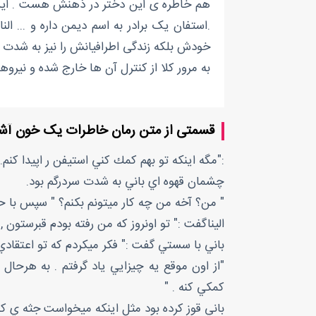
هم خاطره ی این دختر در ذهنش هست . این 
.استفان یک برادر به اسم دیمن داره و ... ا
خودش بلکه زندگی اطرافیانش را نیز به شدت 
به مرور کلا از کنترل آن ها خارج شده و نیروه
قسمتی از متن رمان خاطرات یک خون آش
:"مگه اينكه تو بهم كمك كني استيفن ر اپيدا كنم. 
چشمان قهوه اي باني به شدت سردرگم بود.
" من؟ آخه من چه كار ميتونم بكنم؟ " سپس با ح
اليناگفت :" تو اونروز كه من رفته بودم قبرستو
باني با سستي گفت :" فكر ميكردم كه تو اعتقادي 
"از اون موقع يه چيزايي ياد گرفتم . به هرحا
كمكي كنه . "
باني قوز كرده بود مثل اينكه ميخواست جثه ي 