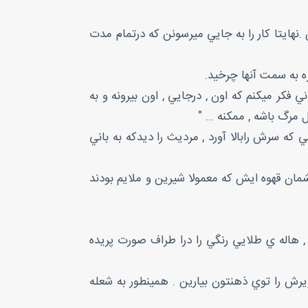
.نهايتا كار را به جايي ميرسونن كه درتمام مدت
ره به سمت آنها چرخيد.
 فكر ميكنم كه اون , درجايي , اون بيرونه و به
گ باشه , ممكنه ... "
ه سرش رابالا آورد , مرديث را ديدكه به باني
مان قهوه ايش كه معمولا شيرين و ملايم بودند
 هاله ي طلايي رنگي را درا طراف صورت پريده
ويرش را توي ذهنتون بيارين . همينطور به شعله