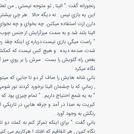
رنجورانه گفت :" الينا , تو متوجه نيستي , من تعل
اين يه بازي نيس . نه ديگه حالا . هر چي بيشتر 
دارن ازت استفاده ميكنن. چه بخواي و چه نخواي 
الينا بلند شد و به سمت ميزآرايش از جنس چوب توت
" راست ميگي بازي نيست.درباره ي اينكه چقد رخطر
شدت صدمه ديده . و هيچ كس نيست كه كمكش كنه
بغض راه گلويش را بست . سرش را بر روي ميز آر
نگاه ميكرد .
باني شانه هايش را صاف كر دو تا جايي كه ميتو
, زماني كه با چشمان الينا برخورد كردند نور شو
" به يه شمع احتياج داريم . " تمام چيزي بود كه 
كبريت به صدا در آمد و جرقه هايي در تاريكي 
رنگش به وجود آورد .
باني گفت :" براي اينكه تمركز كنم به كمك دو ت
نگاه كنين , هر اتفاقيم كه افتاد ! هركاريم مي ك