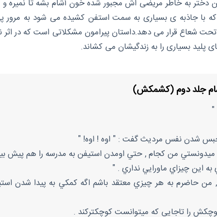
دختر به خاطر مریضی اش مجبور شده خون آشام بشه تا نمیره و ا
لناکه با جاذبه ی بسیاری به سمت استفن کشیده می شود به مرور پی 
تحت شعاع قرار می دهد.داستان پیرامون مشکلاتی است که در اثر نز
ای پلید بسیاری را به زندگیشان می کشاند.
ام جلد دوم (کشمکش)
"
بس شدن نفس مرديث گفت : " اوه ! اوه! "
ن , ميدونستي من كجام , حتي اومدن استيفن به مدرسه را هم پيش بين
به اين چيزاي ماورايي نداري . "
ل , من حاضرم به هر چيزي معتقد باشم اگه كمكي به پيدا شدن اس
كوچكش را تاجايي كه ميتوانست كوچكتركند .