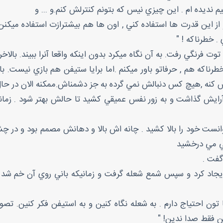
يم نديده ام . اين چيزي نيس كه بتونم كنترلش كنم.و ... و
از اين قدرت ها استفاده كني , اون ها هم بيشترازت استفاده ميكنن 
. خطرناكه ! "
 فرنگي رفت. به آن نگاه ميكرد بدون اينكه واقعا آنرا ببيند. بالاخ
ناكه هم , حرفاتو باور ميكنم .اما برايا ستيفن هم بازي نيست. باني
 ,هيچ كس دنبالش نمي گرده به جز دشمناش.ممكنه الان در حال مر
ايش گذاشت و به زور نفس عميقي كشيد تا حالش بهتر شود . زماني ك
انست خود را بالا كشيد . چانه اش بالا و دهانش مصمم بود و در چش
مي مي درخشيد
گفت .
ايجاد كرد و سپس شمع شعله گرفت و زمانيكه باني روي آن خم شد ,
ا تون احتياج دارم . به شعله نگاه كنين و به استيفن فكر كنين. تص
نين فقط صدا ندين! "