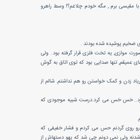
 رفتم , واقعا نمی دونم چرا می خواستم با مقیسی برم , مگه خودم چلاغم؟! وسط راهرو
ای ضخیم پوشیده شده بودند .
ورت موازی, یه تخت فلزی قرار گرفته بود.. ولی
ای عمیقم, تنها صدایی بود که توی اتاق به گوش
اد زدن و کمک خواستن رو هم نداشتم. شالم از
آورد.. خس خس می کرد.درست شبیه موجودی که
.
رو روی گردنم حس می کردم و فشار خفیفی که
 شدنه ولی نمی دونم چی شد که یهو دستهاش از