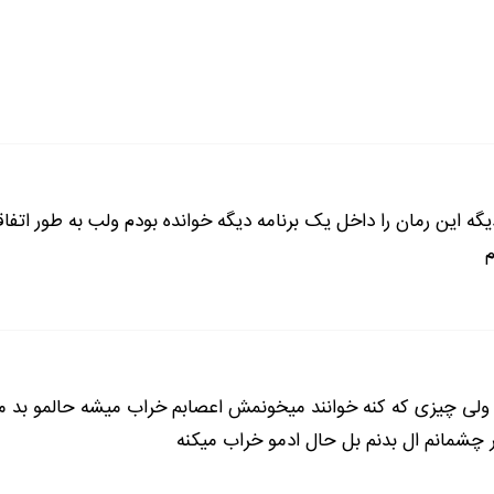
شقاب ماکارونی اش رو گذاشتم روی میزش و بشقاب ماکارونی خودم ر
ت. تمام هیجاناتم را ریختم توی صورتم و با اداهایی که در می 
ای نبود.. ولی خب مجبور بودم!
 دور ماهرانه پیچوندم و بعد در حالی که کلی ماکارونی به دورش پیچ
یگه این رمان را داخل یک برنامه دیگه خوانده بودم ولب به طور اتفا
. چشمکی زدم و مشغول جویدن ماکارونی شدم.
م
ادامه رمان در اپلیکیشن
شروع مطالعه آنلاین رمان
 ولی چیزی که کنه خوانند میخونمش اعصابم خراب میشه حالمو بد 
 چشمانم ال بدنم بل حال ادمو خراب میکنه