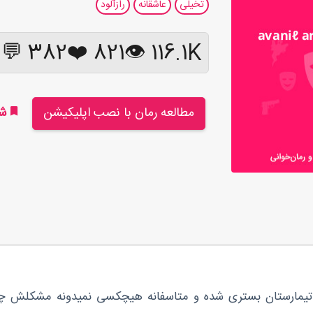
تخیلی
عاشقانه
رازآلود
382 💬
❤️
821
116.1K 👁
مطالعه رمان با نصب اپلیکیشن
شر
 تیمارستان بستری شده و متاسفانه هیچکسی نمیدونه مشکلش چی