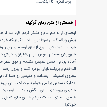
پرخاشگره…تا اینکه…..!
قسمتی از متن رمان گرگینه
لبخندی از ته دلم زدم و تشکر کردم. قرار شد از 
پیش رایانم کسی سراغمون نیاد.. مگر اینکه خودم
باید می دیدمش! سریع از اتاق اومدم بیرون و رفت
با روپوش سفیدم ,عوض کردم .شلوارلی خوش دوختی
آماده بودم... نفس عمیقی کشیدم و بوی عطر ملایم
انداختم و پرونده رایان رو برداشتم و بیرون رفتم .
روبروی استیشن ایستادم و مقیسی رو صدا کردم. ب
+علیک سلام , بیا می خوام برم صاحب این پرونده 
با دیدن پرونده ی رایان رنگش پرید , معلوم بود از 
+ببین... نیازی نیست توهم با من بیای داخل , 
خودتم!