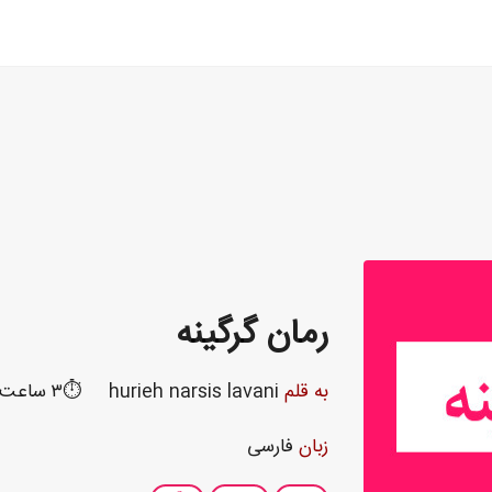
رمان گرگینه
به قلم
hurieh narsis lavani
⏱️۳ ساعت و ۲۰ دقیقه
زبان
فارسی