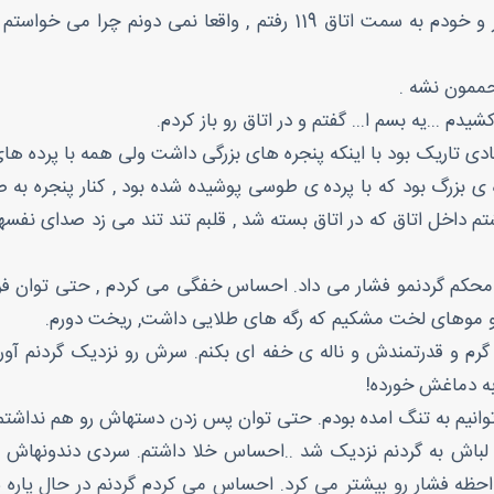
با دیدن نگاه مرددش پرونده رو گذاشتم روی میز و خودم به سمت اتاق 119
حممون نشه .
م ...یه بسم ا... گفتم و در اتاق رو باز کردم.
یادی تاریک بود با اینکه پنجره های بزرگی داشت ولی همه با پرده ه
ه ی بزرگ بود که با پرده ی طوسی پوشیده شده بود , کنار پنجره به ص
م داخل اتاق که در اتاق بسته شد , قلبم تند تند می زد صدای نفسه
و محکم گردنمو فشار می داد. احساس خفگی می کردم , حتی توان فری
د و موهای لخت مشکیم که رگه های طلایی داشت, ریخت دورم.
 گرم و قدرتمندش و ناله ی خفه ای بکنم. سرش رو نزدیک گردنم 
به دماغش خورده!
توانیم به تنگ امده بودم. حتی توان پس زدن دستهاش رو هم نداشتم
لباش به گردنم نزدیک شد ..احساس خلا داشتم. سردی دندونهاش 
حظه فشار رو بیشتر می کرد. احساس می کردم گردنم در حال پاره