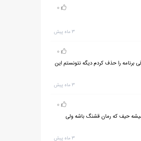
0
و برداشتم . زیر چشمی نگاهی بهش کردم , داشت
۳ ماه پیش
آوردم, مطمئن بودم که هر کس دیگه ای هم بود
0
یده شده بود, چنگال را به سمت دهانم بردم. بعد
قی برنامه را حذف کردم دیگه نتونستم این
۳ ماه پیش
0
میشه حیف که رمان قشنگ باشه ولی
۳ ماه پیش