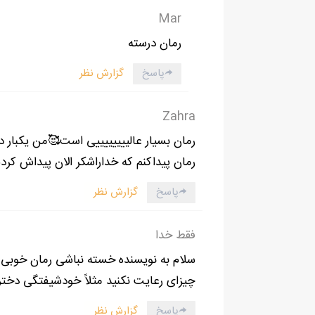
Mar
حالا اولین قدم,برای از بین بردن ترسش بود .ب
منو نگاه می کرد .
رمان درسته
+اوممم...آخ جونم , چقدر خوشمزه اس , نه؟
پاسخ
گزارش نظر
باز هم سکوت , ولی نگاش رنگ سوال و تعجب داش
مشتاق خوردن می شد .هر چند ماکارونی خوشمزه 
Zahra
چنگالم رو برداشتم و فرو کردم توی بشقابم . چند
رمان بسیار عالییییییییی است🥰من یکبار د
نگاهی به رایان کردم , فقط داشت نگاه می کرد
رمان پیداکنم که خداراشکر الان پیداش کرد
با دهان پر گفتم:
پاسخ
گزارش نظر
فقط خدا
سلام به نویسنده خسته نباشی رمان خوبی
چیزای رعایت نکنید مثلاً خودشیفتگی دختر
پاسخ
گزارش نظر