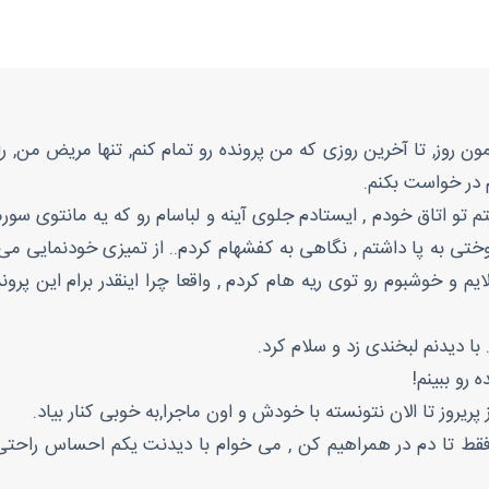
همون روز, تا آخرین روزی که من پرونده رو تمام کنم, تنها مریض من, 
 در خواست بکنم.
م تو اتاق خودم , ایستادم جلوی آینه و لباسام رو که یه مانتوی سورم
 به پا داشتم , نگاهی به کفشهام کردم.. از تمیزی خودنمایی می کر
 و خوشبوم رو توی ریه هام کردم , واقعا چرا اینقدر برام این پرون
ا دیدنم لبخندی زد و سلام کرد.
رو ببینم!
پریروز تا الان نتونسته با خودش و اون ماجرا,به خوبی کنار بیاد.
فقط تا دم در همراهیم کن , می خوام با دیدنت یکم احساس راحتی 