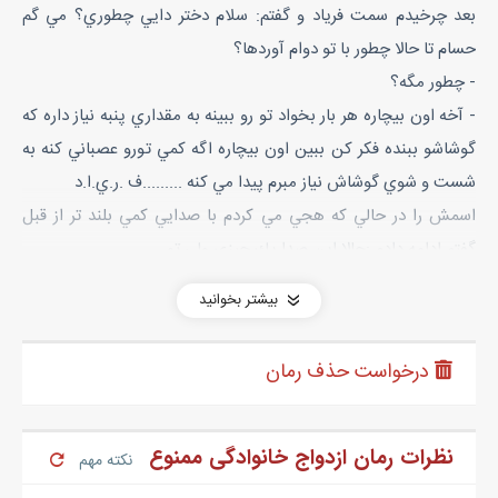
بعد چرخيدم سمت فرياد و گفتم: سلام دختر دايي چطوري؟ مي گم
حسام تا حالا چطور با تو دوام آوردها؟
- چطور مگه؟
- آخه اون بيچاره هر بار بخواد تو رو ببينه به مقداري پنبه نياز داره كه
گوشاشو ببنده فكر كن ببين اون بيچاره اگه كمي تورو عصباني كنه به
شست و شوي گوشاش نياز مبرم پيدا مي كنه .........ف .ر.ي.ا.د
اسمش را در حالي كه هجي مي كردم با صدايي كمي بلند تر از قبل
گفتم ادامه دادم :حالا اين صدا يك چيزي ولي تو....
- كيان .....كيان مگه دستم بهت نرسه منو مسخره مي كني؟
بیشتر بخوانید
- دارم با حسام اظهار همدردي مي كنم
تقريبا داشتيم دور ميز آشپزخونه مي دويديم كه بلاخره فرياد از نفس
درخواست حذف رمان
افتاد و ايستاد كنار صندلي كه صدا نشسته بود
با صداي بلندي داد زدم :بيا اين ور
- چرا داد مي زني؟ مگه جاي تورا گرفتم؟
نظرات رمان ازدواج خانوادگی ممنوع
نکته مهم
- ببين فرياد جان رفتي واسادي كنار صدا . الان اونم تحت تاثير تو