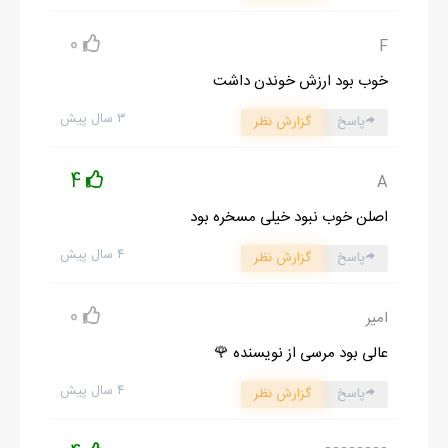
- اره .راستش من يادم رفته بود كه تمرين داريم اونم از اينجا پا شد
0
F
اومد اونجا تا يادم بندازه ولي وقتي ديد كه اونجا هم ميشه تمرين كرد
اونم موندگار شد
خوب بود ارزش خوندن داشت
- پس خوش گذشت
۳ سال پیش
پاسخ
گزارش نظر
- جات خالي
اونجا بود كه صبا اومد و همه رو براي ناهار دعوت كرد موقع شام من
4
A
درست افتاده بودم رو به روي سوگل .خيلي توي خودش بود نگاهش
اصلن خوب نبود خیلی مسخره بود
غمگين بود فقط كمي غذا خورد و كنار كشيد . ذهنم درگير اين
۴ سال پیش
پاسخ
گزارش نظر
دختردايي مرموز شده بود فقط دعا مي كردم زودتر بريم خونه تا من با
كيانا حرف بزنم ولي كو تا بريم .
0
امیر
بعد بعد شام همه دور هم نشسته بوديم كه من از حسام پرسيدم
:راستي دايي چطوري دوباره ما رو پيدا كرده ؟
عالی بود مرسی از نویسنده 🌹
- منم نمي دونم
۴ سال پیش
پاسخ
گزارش نظر
از فربد پرسيدم اونم همين جواب رو داد . از فرياد و صدا و صبا هم
چيزي نفهميدم بنابرين با صداي بلندي طوري كه بابا و دايي ها بشنود