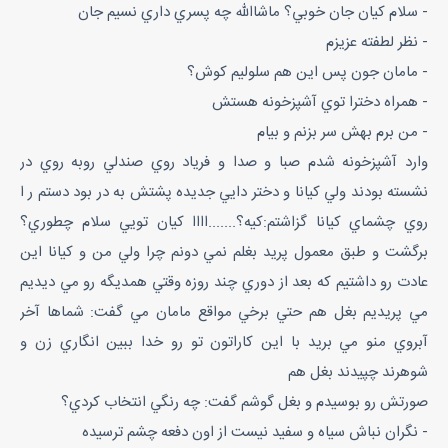
- سلام كيان جان خوبي؟ ماشاالله چه پسري داري نسيم جان
- نظر لطفته عزيزم
- مامان جون پس اين هم سلوليم كوش؟
- همراه دخترا توي آشپزخونه هستش
- من برم بهش سر بزنم و بيام
وارد آشپزخونه شدم صبا و صدا و فرياد روي صندلي روبه روي در
نشسته بودند ولي كيانا و دختر دايي جديده پشتش به در بود دستم ر ا
روي چشماي كيانا گزاشتم:كيه؟.......اااا كيان تويي سلام چطوري؟
برگشت و طبق معمول پريد بغلم نمي دونم چرا ولي من و كيانا اين
عادت رو داشتيم كه بعد از دوري چند روزه وقتي همديگه رو مي ديديم
مي پريديم بغل هم حتي برخي مواقع مامان مي گفت: شماها آخر
آبروي منو مي بريد با اين كاراتون تو رو خدا ببين انگاري زن و
شوهرند چپيدند بغل هم
صورتش رو بوسيدم و بغل گوشم گفت: چه رنگي انتخاب كردي؟
- نگران نباش سياه و سفيد نيست از اون دفعه چشم ترسيده