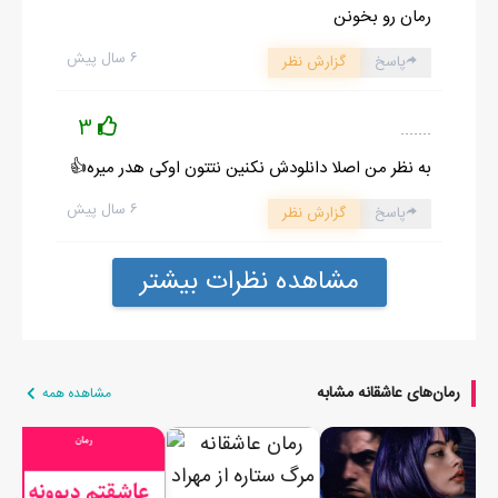
رمان رو بخونن
شانسم و دوباره امتحان كنم ولي هميشه حرفهاي آقاجون تو گوشم
۶ سال پیش
زنگ مي زد و همين باعث عقب نشينيم مي شد ... تا اينكه بعد از شش
پاسخ
گزارش نظر
سال نوبت سوگل بود كه به دنيا بياد بعد از تولد اون كم كم زندگي چهار
3
.......
نفري ما كامل شد زندگي مطابق ميلمون بود، تنها جاي فاميل خالي بود
... ولي خوشي پايدار نبود ... كم كم سر دردهاي مهرانه شروع شد...
به نظر من اصلا دانلودش نکنین نتتون اوکی هدر میره👍
گاهي از شدت درد سرشو به اينور و اونور مي كوبيد ... بعد از كلي
۶ سال پیش
پاسخ
گزارش نظر
آزمايش و نمونه برداري تومور مغزش نيمه خطرناك تشخيص داده شد
و قرار بر عمل دادند. اين عمل قرار بود زيرنظر يك پزشك ايراني كه
مشاهده نظرات بیشتر
سالي دو ماه به آمريكا مي يومد عمل بشه و ما بايد تا شش ماه بعد
صبر مي كرديم و اين مدت براي همسرم حياتي بود براي همين بعد از
گرفتن نام و نشون اون دكتر بعد از سي سال تصميم به بازگشت گرفتيم
رمان‌های عاشقانه مشابه
... بله محض رسيدن تو يه هتل ساكن شديم و سپس به ديدار آقاي
مشاهده همه
دكتر محتشم رفتيم نمي دونم چطوري ولي گويا امير علي از روي برگه اي
كه ما براي عمل مهرانه پر كرده بوديم به نام و فاميل من پي برده بود و
از روي اونها فهميده بود كه من حتماً با نسبتي با همسرش دارم چون