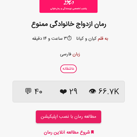
رمان ازدواج خانوادگی ممنوع
به قلم
کیان و کیانا
⏱️۳ ساعت و ۱۴ دقیقه
زبان
فارسی
عاشقانه
40 💬
❤️
29
66.7K 👁
مطالعه رمان با نصب اپلیکیشن
شروع مطالعه آنلاین رمان