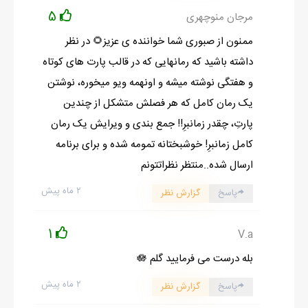
5
مرجان منوچهری
ممنون از صبوری شما خواننده ی عزیز🌻 در نظر
داشته باشید که رمانهایی که در قالب پارت های کوتاه
و هفتگی نوشته میشه و اونهمه ویو میخوره، نوشتن
یک رمان کامل که هر فصلش متشکل از چندین
پارتِ، چقدر زمانبرِ!! جمع بندی و ویرایش یک رمان
کامل زمانبرِ! خوشبختانه تمومه شده و برای برنامه
ارسال شده..منتظر نظراتتونم
۲ ماه پیش
پاسخ
گزارش نظر
1
V.a
بله درست می فرمایید گلم 🪷
۲ ماه پیش
پاسخ
گزارش نظر