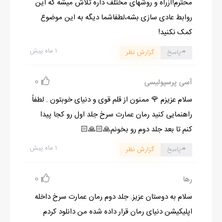
محترم!ازراه و روشهای مختلف داره تلاش میشه که این
تنهاست "
روابط عادی سازی بشه،لطفاشما دیگه به این موضوع
و ارسال کرد..رنگ نگاه سعید عوض شد. ریز اخمی روی صورتش نشاند
کمک نکنید!
و گوشی را خاموش در جیبش قرار داد. بی آن که نگاهی به نگاه های
۱ ماه پیش
پاسخ
گزارش نظر
منتظر دخترک بیندازد..
بساط شام چیده و برچیده شد. بعد از شام همگی روی صندلی های
0
آسی پرسپولیسی
راحتی ایوان، در انتظار شروع مراسم تولد سپیده نشسته بودند. نگین
سلام عزیزم 🌹 ممنون از قلم قوی و دنیای خوبتون . لطفاً
کیک را با شمع های رویش آورد و نیلو اسپیکر را روشن کرد. بقیه هم
راهنمایی کنید رمان عمارت سرخ جلد اول رو کجا پیدا
کف زنان همراهی کردند. به جز احسان که فقط نظاره گر این معرکه
کنم تا بعد جلد دوم رو بخونم🙏🏻🙏🏻
کوچک بود! سرد و توخالی! بی حس و بی حال! گویی میان نزدیک
ترین کسان زندگی اش، غریبه ای بی ربط بود.
۱ ماه پیش
پاسخ
گزارش نظر
سپیده عشوه کنان، با لبخندی روی لب هایش، دست های شل احسان
را در دست گرفته بود و یک درمیان به او نگاه می کرد. باز هم دل
0
رها
دخترک کمی برایش سوختن گرفت! به چه امیدی با این بت سنگی
سلام به دوستان عزیز. جلد دوم رمان عمارت سرخ داخله
روزگار می گذراند؟!
اپلیکیشن دنیای رمان قرار داده شده من دانلود کردم
شمع ها فوت شد و هدیه ها داده شد. سپیده در میان هدیه های گران