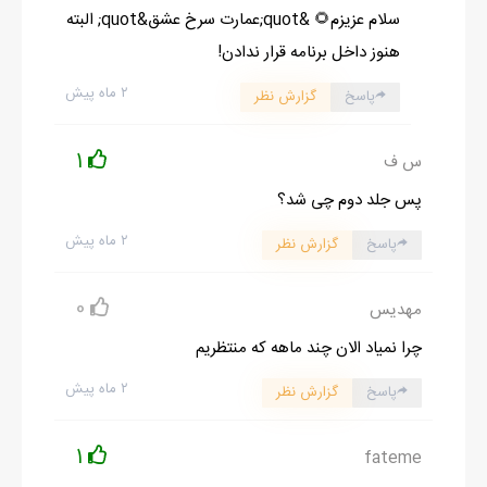
سلام عزیزم🌻 &quot;عمارت سرخ عشق&quot; البته
هنوز داخل برنامه قرار ندادن!
۲ ماه پیش
پاسخ
گزارش نظر
1
س ف
پس جلد دوم چی شد؟
۲ ماه پیش
پاسخ
گزارش نظر
0
مهدیس
چرا نمیاد الان چند ماهه که منتظریم
۲ ماه پیش
پاسخ
گزارش نظر
1
fateme