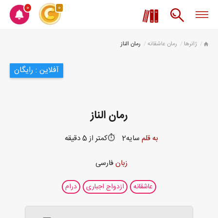
0
0
ژانرها
رمان عاشقانه
رمان الناز
آفلاین : رایگان
رمان الناز
به قلم
سایه2
⏱️کمتر از 5 دقیقه
زبان
فارسی
عاشقانه
ازدواج اجباری
درام