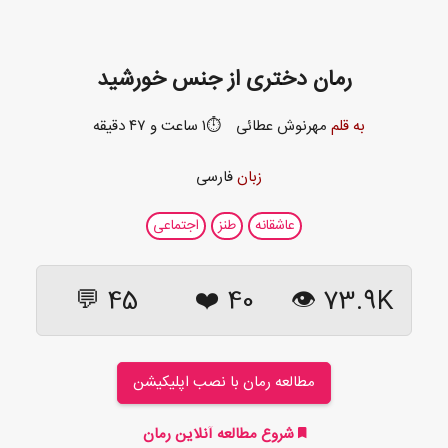
رمان دختری از جنس خورشید
به قلم
مهرنوش عطائی
⏱️۱ ساعت و ۴۷ دقیقه
زبان
فارسی
عاشقانه
طنز
اجتماعی
45 💬
❤️
40
73.9K 👁
مطالعه رمان با نصب اپلیکیشن
شروع مطالعه آنلاین رمان