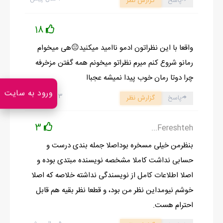
پاسخ
گزارش نظر
نباید تو خیابون بلند بخنده؛ ولی قیافه‌اش خیلی دیدنی بود. خم شدم و
یک دونه سیب از توی یکی از پلاستیک‌ها درآوردم، با آستینم تمیز کردم
18
و گاز کوچیکی ازش زدم. اون هم هاج و واج درحالی‌که در خونه رو باز
واقعا با این نظراتون ادمو ناامید میکنید😐هی میخوام
کرده بود، گفت:
رمانو شروع کنم میرم نظراتو میخونم همه گفتن مزخرفه
- بیا تو یک لحظه، کارت دارم.
چرا دوتا رمان خوب پیدا نمیشه عجباا
- نچ‌نچ! مامانم گفته با غریبه‌ها حرف نزنم.
ورود به سایت
۳ سال پیش
پاسخ
گزارش نظر
- مامانت دیگه چی‌ها بهت یاد داده؟ فقط یک سوال ازت دارم؛ نترس
نمی‌خورمت!
3
Fereshteh...
- باشه، بپرس؛ ولی اگه دلم خواست جواب میدم.
اشاره به ساختمون کرد و گفت:
بنظرمن خیلی مسخره بوداصلا جمله بندی درست و
- این‌جا زندگی می‌کنی؟ منظورم این ساختمونه!
حسابی نداشت کاملا مشخصه نویسنده مبتدی بوده و
- ام... یه مدتی این‌جا می‌مونم.
اصلا اطلاعات کامل از نویسندگی نداشته خلاصه که اصلا
- آها، از کجا اومدی؟
خوشم نیومداین نظر من بود، و قطعا نظر بقیه هم قابل
- ببین گفتی یک سوال! بیش‌تر از کوپنت سوال نکن.
احترام هست.
- ببین خانوم کوچولو... این‌جوری که من متوجه شدم، تا وقتی که