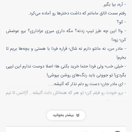
- آره، بیا بگیر.
رفتم سمت اتاق مامانم که داشت دخترها رو آماده می‌کرد.
- کو؟
- وا! این چه طرز تیپ زدنه؟ مگه داری میری عزاداری؟ برو عوضش
کن؛ زود!
- مادر من، نه مانتو دارم نه شال؛ قراره فردا با هستی و بچه‌ها بریم تا
بخرم!
- خیلی خب؛ ولی فردا حتما خرید بکنی‌ ها؛ اصلا دوست ندارم این تیپی
بگردی! تو جوونی باید رنگ‌های روشن بپوشی!
- ای مادر جان؛ دست رو دلم نذار که آتیشه... .
- برو خودت رو فیلم کن؛ تو هم که همه‌‌اش دلت آتیشه... آژانس تا نیم
ساعت دیگه می‌رسه ها.
شال رو از مامانم گرفتم؛ روی سرم مرتب کردم و کفش هم همون
بیشتر بخوانید
دیروزی‌ها رو برداشتم؛ این‌جوری خوبه، کیفم هم ست میشه. برای بار
آخر خودم رو تو آینه برانداز کردم تا ببینم به دل می‌شینم یا نه. عینک