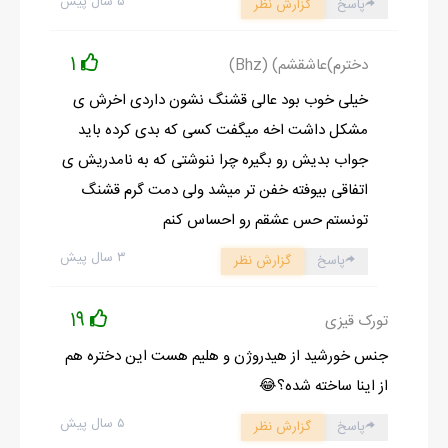
۵ سال پیش
پاسخ
گزارش نظر
جنابعالی این‌جا هستین، احتمالش بالاست با هم گه‌گاهی روبه‌رو
بشیم؛ پس پا روی دم من نذار. گرچه این‌جا خونه مادر بزرگم هستش...
1
دخترم)عاشقشم) (Bhz)
پس زیادی دلت رو خوش نکن جوجو کوچولو!
خیلی خوب بود عالی قشنگ نشون داردی اخرش ی
و بعد پوزخند زد. دست‌هام رو به کمرم زدم و گردنم هم مثل زرافه دراز
مشکل داشت اخه میگفت کسی که بدی کرده باید
کردم؛ بعد گفتم:
جواب بدیش رو بگیره چرا ننوشتی که به نامدریش ی
-کو؟
اتفاقی بیوفته خفن تر میشد ولی دمت گرم قشنگ
-چی کو؟
تونستم حس عشقم رو احساس کنم
- دمت دیگه! الان همه این حرف‌ها رو زدی که به من بگی خونه‌ات یه
۳ سال پیش
پاسخ
گزارش نظر
جای دیگه است؟ خوب عزیزم آدرست رو هم می‌دادی یک‌دفعه و
خلاص می‌کردی خودت رو. در ضمن، شاید برات سنگین بیاد؛ اما من
19
تورک قیزی
علاقه‌ای به پسرهای غول‌نما ندارم.
این رو الکی گفتم که دور بر نداره؛ وگرنه نقاشی بود که کلمه‌ای برای
جنس خورشید از هیدروژن و هلیم هست این دختره هم
توصیفش پیدا نمی‌کردم.
از اینا ساخته شده؟😂
یک پیراهن مردونه مشکی با شلوار کتان مشکی پوشیده بود؛
۵ سال پیش
پاسخ
گزارش نظر
کفش‌هاش هم کالج مشکی بود. وای، موهاش هم به یک طرف حالت