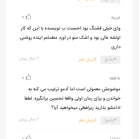
0
غریبه
وای خیلی قشنگ بود احسنت ب نویسنده با این که کار
اولشه عالی بود و اشک منو در اورد مطمئنم اینده روشنی
داری
۲ سال پیش
پاسخ
گزارش نظر
0
عاطفه
موضوعش معمولی است اما آدمو ترغیب می کنه به
خواندن و برای رمان اولی واقعا تحسین برانگیزه..لطفا
ادامشو بذارید زیرلفظی میخواهید آیا؟
۲ سال پیش
پاسخ
گزارش نظر
0