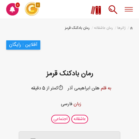
0
0
ژانرها
رمان عاشقانه
رمان بادکنک قرمز
آفلاین : رایگان
رمان بادکنک قرمز
به قلم
هلن ابراهیمی آذر
⏱️کمتر از 5 دقیقه
زبان
فارسی
عاشقانه
اجتماعی