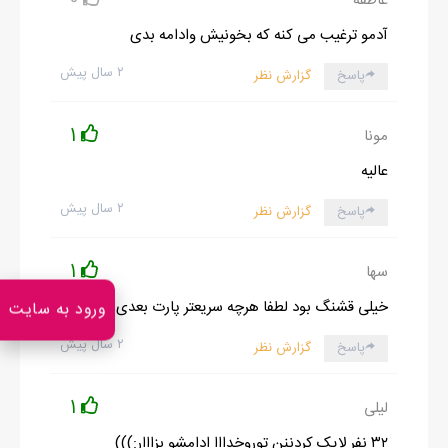
عاطفه
آدمو ترغیب می کنه که بخونیش وادامه بدی
۲ سال پیش
پاسخ
گزارش نظر
1
مونا
عالیه
۲ سال پیش
پاسخ
گزارش نظر
1
سها
خیلی قشنگ بود لطفا هرچه سریعتر پارت بعدی رو بزارید
ورود به سایت
۲ سال پیش
پاسخ
گزارش نظر
1
لیلی
۳۲ نفر لایک کردننن توروخدااا ادامشو بزااار:)))