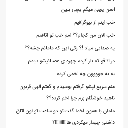
اصن یچی میگم یچی ببین
خب اینم از بیوگرافیم
خب الان من کجام؟؟ امم خب تو اتاقمم
یه صدایی میاد!!؟ زکی این که مامانم چشه؟؟
در اتاقو که باز کردم چهره ی عصبانیشو دیدم
به به جوووون چه اخمی کرده
منم سریع لپشو گرفتم بوسیدم و گفتم:الهی قربون
ناهید خوشگلم برم چرا اخم کرده؟؟
مامان با همون اخما گفت:تو دو ساعت تو اون اتاق
داشتی چیمار میکردی هااااااااااا؟