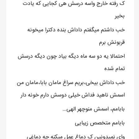
ک رفته خارج واسه درسش هی کجایی که یادت
بخیر
خب داشتم میگفتم داداش بنده دکترا میخونه
قربونش برم
احتمالا یه دو سه ماه دیگه بیاد چون دیگه درسش
تمام شده
خب داداش بیخی،بریم سراغ مامان بابا،مامان من
اسمش ناهید فداش خیلی دوسش دارم خونه دار
بابامم، اسمش منوچهر الهی...
بابامم متخصص زیبایی
وای نمیدونین ک دماغ عمل میکنه چه دماغی