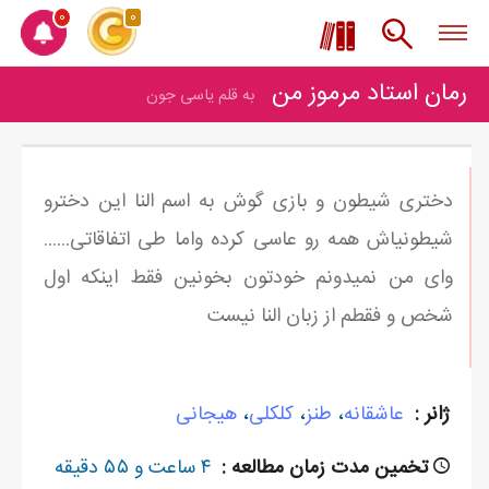
0
0
رمان استاد مرموز من
به قلم یاسی جون
دختری شیطون و بازی گوش به اسم النا این دخترو
شیطونیاش همه رو عاسی کرده واما طی اتفاقاتی......
وای من نمیدونم خودتون بخونین فقط اینکه اول
شخص و فقطم از زبان النا نیست
ژانر :
عاشقانه
،
طنز
،
کلکلی
،
هیجانی
تخمین مدت زمان مطالعه :
۴ ساعت و ۵۵ دقیقه