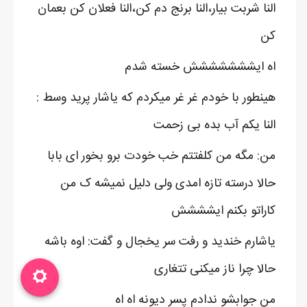
النا شربت بیار،النا برنج دم کن،النا فعلان کن بعمان
کن
اه ایششششششش خسته شدم
هینطور با خودم غر غر میکردم که یاشار پرید وسط :
النا یکم آب بده بی زحمت
من: مگه من کلفتتم خب خودت برو بخور ای بابا
حالا درسته تازه امدی ولی دلیل نمیشه ک من
کاراتو بکنم ایشششش
یاشارم خندید و رفت سر یخجال و گفت: اوه باشه
حالا چرا ناز میکنی تتغاری
من جوابشو ندادم پسر دیونه اه اه