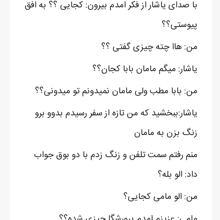
با صدای یاشار از فکر امدم بیرون: کجایی ؟؟ به افق
پیوستی؟؟
من: هاا چته چیزی گفتی ؟؟
یاشار: میگم مامان بابا کجان؟؟
من: بابا مطب ولی مامان نمیدونم تو میدونی؟؟
یاشار:ببخشید که من تازه از سفر رسیدم بدوو برو
زنگ بزن به مامان
منم رفتم سمت تلفن و زنگ زدم با دو بوق جواب
داد: الو بله؟
من: الو مامی کجایی؟
مامی: عزیزم امدم پرورشگا چیزی شده؟؟