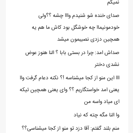
نمیگم
صدای خنده شو شنیدم وااا چشه ؟؟ولی
خودمونیماا چه خوشگل بود کاش ما هم یه
همچین دزدی نصیبمون میشد
صداش امد: چرا در بستی بابا ؟ النا هنوز عوض
نشدی دختر
ااا این منو از کجا میشناسه !؟ نکنه دعام گرفت واا
یعنی امد خواستگاریم ؟؟ وای یعنی همچین تیکه
ای میاد واسه من
وا النا مگه چته که نیاد
منم بلند گفتم: آقا دزد تو منو از کجا میشناسی؟؟