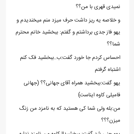
نمیدی قهری با من؟؟
و خلاصه یه ریز داشت حرف میزد منم میخندیدم و
یهو فاز جدی برداشتم و گفتم: ببخشید خانم محترم
شما؟؟
احساس کردم جا خورد گفت:ب..ببخشید فک کنم
اشتباه گرفتم
یهو گفت:ببخشید همراه آقای جهانی؟؟ (جهانی
فامیلی کاوه ایناست)
من:بله ولی شما کی هستید که به نامزد من زنگ
میزن؟؟؟
یهو جنی شد گفت: ببخشیداا کاوه من نامزد نداره