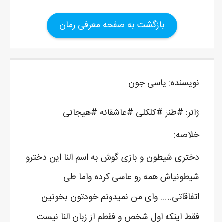
بازگشت به صفحه معرفی رمان
نویسنده: یاسی جون
ژانر: #طنز #کلکلی #عاشقانه #هیجانی
خلاصه:
دختری شیطون و بازی گوش به اسم النا این دخترو
شیطونیاش همه رو عاسی کرده واما طی
اتفاقاتی...... وای من نمیدونم خودتون بخونین
فقط اینکه اول شخص و فقطم از زبان النا نیست