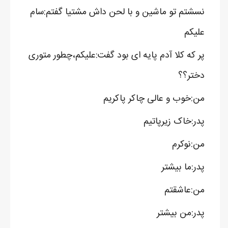
نسشتم تو ماشین و با لحن داش مشتیا گفتم:سام
علیکم
پر که کلا آدم پایه ای بود گفت:علیکم،چطور متوری
دختر؟؟
من:خوب و عالی چاکر پاکریم
پدر:خاک زیرپاتیم
من:نوکرم
پدر:ما بیشتر
من:عاشقتم
پدر:من بیشتر