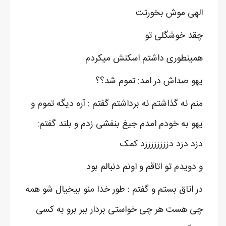
الهی موش بخورتت
چقد خوشگلی تو
همینطوری داشتم اسکنش میکردم
یهو صداش در امد: تموم شد؟؟
منم نه گذاشتم نه برداشتم گفتم : آره دیگه تموم و
یهو به خودم امدم جیغ بنفشی زدم و بلند گفتم:
دزد دزد دززززززززد کمک
و دویدم تو اتاقم و اونم دنبالم بود
در اتاق بستم و گفتم : طور خدا منو بیخیال شو همه
چی هست هر چی خواستی بردار ببر برو به کسی