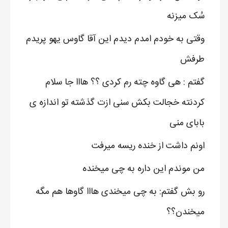
سُک میزنه
وقتی به خودم امدم دیدم این آقا گاوس یهو پریدم
طرفش
گفتم : هی گاوه چته رم کردی ؟؟ هااا جا سلام
کردنته خجالت بکش سنی ازت گذشته تو اندازه ی
بابای منی
اونم داشت از خنده ریسه میرفت
من موندم این داره به چی میخنده
رو بش گفتم: به چی میخندی هااا گاوها هم مگه
میخندن؟؟