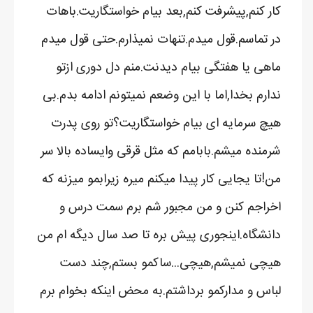
کار کنم,پیشرفت کنم,بعد بیام خواستگاریت.باهات
در تماسم.قول میدم.تنهات نمیذارم.حتی قول میدم
ماهی یا هفتگی بیام دیدنت.منم دل دوری ازتو
ندارم بخدا,اما با این وضعم نمیتونم ادامه بدم.بی
هیچ سرمایه ای بیام خواستگاریت؟تو روی پدرت
شرمنده میشم.بابامم که مثل قرقی وایساده بالا سر
من!تا یجایی کار پیدا میکنم میره زیرابمو میزنه که
اخراجم کنن و من مجبور شم برم سمت درس و
دانشگاه.اینجوری پیش بره تا صد سال دیگه ام من
هیچی نمیشم,هیچی...ساکمو بستم,چند دست
لباس و مدارکمو برداشتم.به محض اینکه بخوام برم