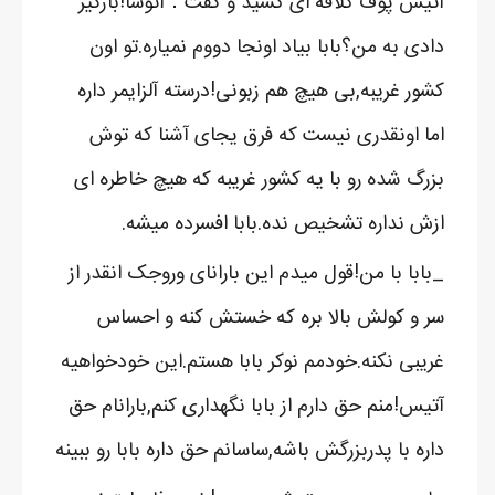
آتیس پوف کلافه ای کشید و گفت：آتوسا!بازگیر
دادی به من؟بابا بیاد اونجا دووم نمیاره.تو اون
کشور غریبه,بی هیچ هم زبونی!درسته آلزایمر داره
اما اونقدری نیست که فرق یجای آشنا که توش
بزرگ شده رو با یه کشور غریبه که هیچ خاطره ای
ازش نداره تشخیص نده.بابا افسرده میشه.
_بابا با من!قول میدم این بارانای وروجک انقدر از
سر و کولش بالا بره که خستش کنه و احساس
غریبی نکنه.خودمم نوکر بابا هستم.این خودخواهیه
آتیس!منم حق دارم از بابا نگهداری کنم,بارانام حق
داره با پدربزرگش باشه,ساسانم حق داره بابا رو ببینه