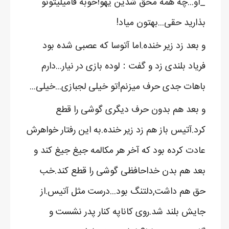
_او...چه همه محق شدین یهو!خوبه فامیلیتونو
بذارید حقی...بهتون میاد!
و بعد زد زیر خنده.اما آتوسا که عصبی شده بود
فریاد بلندی زد و گفت：لوده بازی در نیار...دارم
باهات جدی حرف میزنم!تو خیلی لجبازی...خیلی...
و بعد هم بدون حرف دیگری گوشی را قطع
کرد.آتیس باز هم زد زیر خنده.به این رفتار خواهرش
عادت کرده بود که آخر هر مکالمه جیغ جیغ کند و
بعد هم بدن خداحافظی گوشی را قطع کند.خب
حق هم داشت,دلتنگ بود...درست مثل آتیس.از
جایش بلند شد.روی کاناپه کنار پدر نشست و