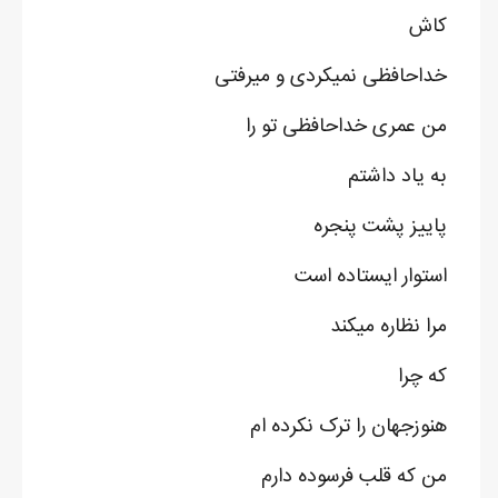
کاش
خداحافظی نمیکردی و میرفتی
من عمری خداحافظی تو را
به یاد داشتم
پاییز پشت پنجره
استوار ایستاده است
مرا نظاره میکند
که چرا
هنوزجهان را ترک نکرده ام
من که قلب فرسوده دارم