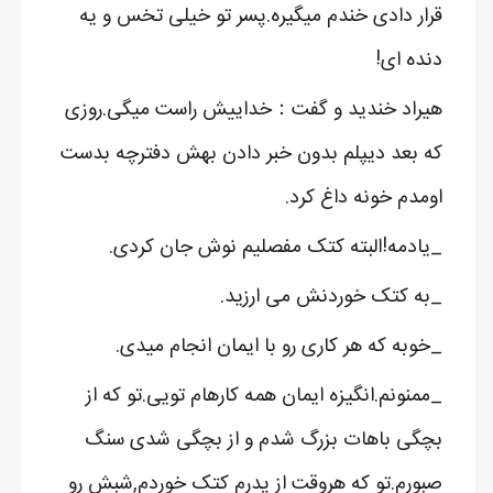
قرار دادی خندم میگیره.پسر تو خیلی تخس و یه
دنده ای!
هیراد خندید و گفت：خداییش راست میگی.روزی
که بعد دیپلم بدون خبر دادن بهش دفترچه بدست
اومدم خونه داغ کرد.
_یادمه!البته کتک مفصلیم نوش جان کردی.
_به کتک خوردنش می ارزید.
_خوبه که هر کاری رو با ایمان انجام میدی.
_ممنونم.انگیزه ایمان همه کارهام تویی.تو که از
بچگی باهات بزرگ شدم و از بچگی شدی سنگ
صبورم.تو که هروقت از پدرم کتک خوردم,شبش رو