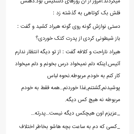
میکردند.امروز از آن روزهای دلتنگیش بود.ذهنش
فلش بک کوتاهی به گذشته زد：
دستی نوازش گونه روی گونه هیراد کشید و گفت：
باز شیطونی کردی از پدرت کتک خوردی؟
هیراد ناراحت و کلافه گفت：از تو دیگه انتظار ندارم
آتیس.اینکه دلم نمیخواد درس بخونم و دلم میخواد
کار کنم به خودم مربوطه.نحوه لباس
پوشیدنم,گشتنم,غذا خوردنم...همه فقط به خودم
مربوطه نه هیچ کس دیگه.
_عزیزم اون هیچکس دیگه نیست...پدرته...
_کسی که دم به ساعت بچه هاشو بخاطر اختلاف