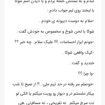
شدم و به سمتش حمله بردم و با دیدن اسم شوکا
با لبخند روی لبم جواب دادم :
-سلام به دوست دییونه ی خودم .
شوکا با لحن شوخ و مخصوص به خودش گفت :
-جونم ابراز احساسات .!!! علیک سلام . چه خبر ؟؟
-کپک واقعی شوکا .
خندید و گفت :
-وا چرا ؟؟
-حوصلم سر رفته در حد تیم ملی . !! از صبح تا شب
بیکار نشستم در و دیوار رو رویت میکنم یا الکی تو
نت سرچ میکنم . نه تفریحی ، نه مسافرتی .هی