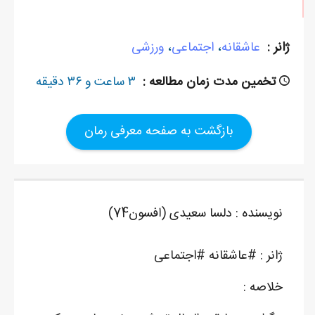
ژانر :
عاشقانه
،
اجتماعی
،
ورزشی
تخمین مدت زمان مطالعه :
۳ ساعت و ۳۶ دقیقه
بازگشت به صفحه معرفی رمان
نویسنده : دلسا سعیدی (افسون74)
ژانر : #عاشقانه #اجتماعی
خلاصه :