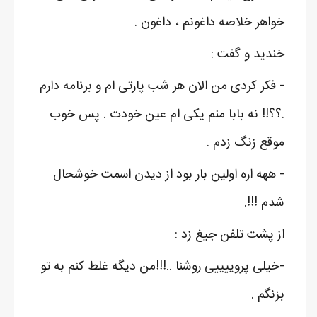
خواهر خلاصه داغونم ، داغون .
خندید و گفت :
- فکر کردی من الان هر شب پارتی ام و برنامه دارم
.؟؟!! نه بابا منم یکی ام عین خودت . پس خوب
موقع زنگ زدم .
- ههه اره اولین بار بود از دیدن اسمت خوشحال
شدم !!!.
از پشت تلفن جیغ زد :
-خیلی پروییییی روشنا ..!!!من دیگه غلط کنم به تو
بزنگم .