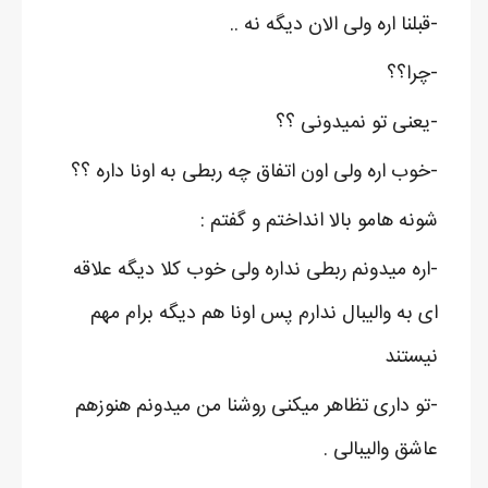
-قبلنا اره ولی الان دیگه نه ..
-چرا؟؟
-یعنی تو نمیدونی ؟؟
-خوب اره ولی اون اتفاق چه ربطی به اونا داره ؟؟
شونه هامو بالا انداختم و گفتم :
-اره میدونم ربطی نداره ولی خوب کلا دیگه علاقه
ای به والیبال ندارم پس اونا هم دیگه برام مهم
نیستند
-تو داری تظاهر میکنی روشنا من میدونم هنوزهم
عاشق والیبالی .