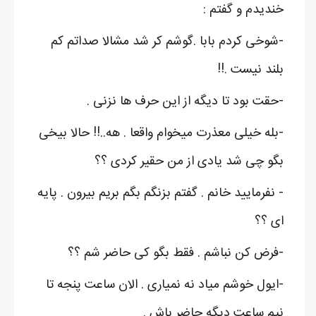
خندیدم و گفتم :
-شوخی کردم بابا .گوشم کر شد مشالا صداتم کم
بلند نیست .!!
-حقت بود تا دیگه از این حرف ها نزنی .
-بله خیلی معذرت میخوام واقعا . هه..!! حالا بیخی
بگو چی شد یادی از من حقیر کردی ؟؟
- نفرمایید خانم . گفتم بزنگم بگم بریم بیرون . پایه
ای ؟؟
-فرض کن نباشم . فقط بگو کی حاضر شم ؟؟
-ایول خوشم میاد نه نمیاری . الان ساعت پنجه تا
نیم ساعت دیگه حاضر باش .