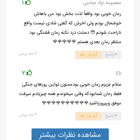
1
معصومه نژاد صاحبی
رمان خوبی بود واقعاً لذت بخش بود من باهاش
خوشحال بودم ولی اخرش که گفتی شادی نیست واقع
ناراحت شودم 🥹 دستت درد نکنه رمان قشنگی بود
منتظر رمان بعدی هستم 🌹🌹🌹🌹🌹
۴ ماه پیش
پاسخ
گزارش نظر
2
Eli
سلام عزیزم رمان خوبی.بودممنون تواین روزهای جنگی
فقط رمان شمابودکه وقتی میخوندم همه چیزیادم میرفت
موفق وپیروزباشید🌹🌹🌹🌹🌹🌹🌹🌹🌹🌹
۴ ماه پیش
پاسخ
گزارش نظر
مشاهده نظرات بیشتر