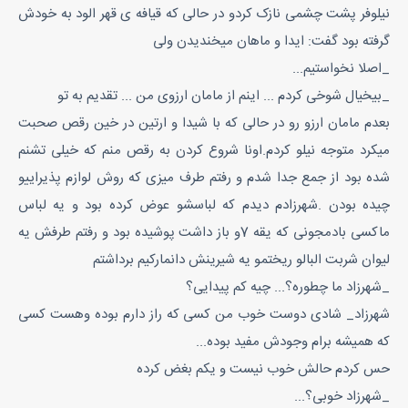
نیلوفر پشت چشمی نازک کردو در حالی که قیافه ی قهر الود به خودش
گرفته بود گفت: ایدا و ماهان میخندیدن ولی
_اصلا نخواستیم...
_بیخیال شوخی کردم ... اینم از مامان ارزوی من ... تقدیم به تو
بعدم مامان ارزو رو در حالی که با شیدا و ارتین در خین رقص صحبت
میکرد متوجه نیلو کردم.اونا شروع کردن به رقص منم که خیلی تشنم
شده بود از جمع جدا شدم و رفتم طرف میزی که روش لوازم پذیراییو
چیده بودن .شهرزادم دیدم که لباسشو عوض کرده بود و یه لباس
ماکسی بادمجونی که یقه 7و باز داشت پوشیده بود و رفتم طرفش یه
لیوان شربت البالو ریختمو یه شیرینش دانمارکیم برداشتم
_شهرزاد ما چطوره؟... چیه کم پیدایی؟
شهرزاد_ شادی دوست خوب من کسی که راز دارم بوده وهست کسی
که همیشه برام وجودش مفید بوده...
حس کردم حالش خوب نیست و یکم بغض کرده
_شهرزاد خوبی؟...