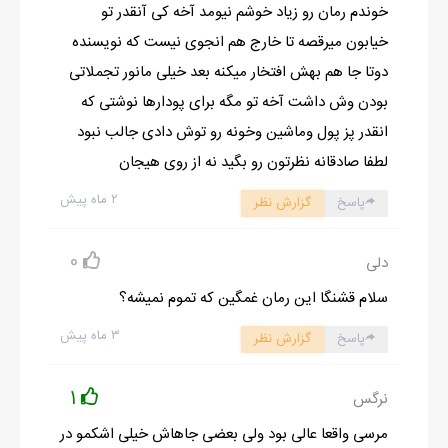
خوندم رمان رو زیاد خوشم نیومد آخه کی آنقدر تو
طوری با تحکم اینو گفتم که دیگه نه بقیه چیزی گفتن نه مهلا و کیوان
خیابون میرقصه تا خارج هم انجوی نیست که نویسنده
به روی خودشون اوردن و در همون لحظه صدای گیرا و جذاب مردیو
دوتا جا هم بهش افتخار میکنه بعد خیلی مانور تجملاتی
پشت سرم شنیدم
بودن وش داشت آخه تو مگه برای پودارها نوشتی که
_کیوان یه سرم به رفقا بزنی بد نیستا...
انقدر پز پول وماشین وخونه رو توش دادی جالب نبود
نگام هنوز به جلو بود که دیدم بچه ها دارن با شگفتی به من نگاه
لطفا صادقانه نظرتون رو بگید نه از روی هیجان
میکنن . نه دیگه باورم شد که خیلی خوشگلم... نه نه ! یه لحظه
۲ ماه پیش
پاسخ
گزارش نظر
وایسین !به من نگاه نمیکردن که بلکه نگاهشون به پشت سر من بود
منم برگشتم ببینم به چی نگاه میکنن که
0
دلی
فصل 3
باورم نمیشه ... یعنی واقعا اینی که جلو رومه یه انسانه یا نه یه
سلام قشنگا این رمان غمگین که تموم نمیشه؟
فرشتست؟...بدون اینکه دلم بخواد به این جفت چشمای ماشی رنگش
۳ ماه پیش
پاسخ
گزارش نظر
زل زده بودم طوری که اصلا نفهمیدم چشمای اونم تو چشمای من قفل
شده .نمیدونم چم شده بود ...
1
نرگس
کیوان_ باید ببخشین شهاب جون ... مهلا اصرار داشت بیاییم با
مرسی واقعا عالی بود ولی بعضی جاهاش خیلی اشکمو در
دوستاش اشنا بشیم بشیم...