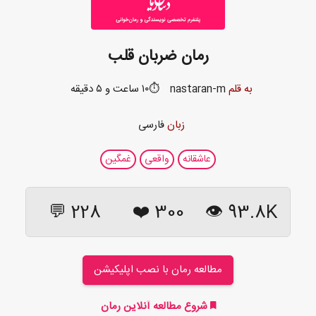
رمان ضربان قلب
به قلم
nastaran-m
⏱️۱۰ ساعت و ۵ دقیقه
زبان
فارسی
عاشقانه
واقعی
غمگین
228 💬
❤️
300
93.8K 👁
مطالعه رمان با نصب اپلیکیشن
شروع مطالعه آنلاین رمان