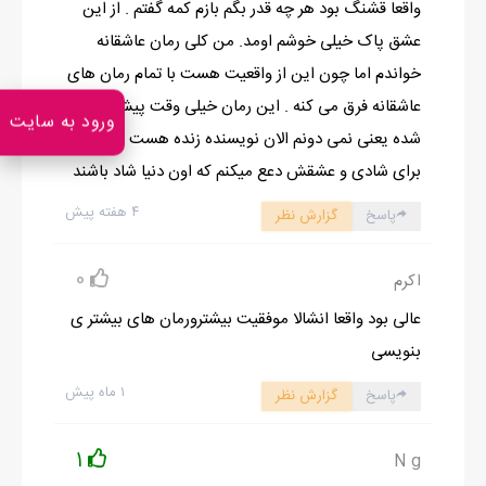
واقعا قشنگ بود هر چه قدر بگم بازم کمه گفتم . از این
دوباره صدای هر هر و کر کرشون بلند شد .با اینکه گوشه پیست
عشق پاک خیلی خوشم اومد. من کلی رمان عاشقانه
ایستاده بودیم ولی تو دید همه بودیم و خیلیا با کنجکاوی نگامون
خواندم اما چون این از واقعیت هست با تمام رمان های
میکردن ... خیلی خجالتم کشیده بودم...تا اینکه مهلا و کیوان نامزدشم
عاشقانه فرق می کنه . این رمان خیلی وقت پیش نوشته
ورود به سایت
به جمع ما اضافه شدن...
شده یعنی نمی دونم الان نویسنده زنده هست یا نه اما
مهلا_ مثل اینکه بدجور داره بهتون خوش میگذره که اصلا یادتون رفته
برای شادی و عشقش دعع میکنم که اون دنیا شاد باشند
منم وجود دارم...
۴ هفته پیش
پاسخ
گزارش نظر
ایدا_مگه میشه جایی که شادی هست بود و به ادم بد بگذره
دوباره همه ریسه رفتن و هی با نگاهای شیطونشون به من نگاه
0
اکرم
میکردن...مهلا و کیوانم نگاهاشونو گنگ بین ماها میگردوندن تا بلکه
بتونن از قیافه ها جریانو بخونن...
عالی بود واقعا انشالا موفقیت بیشترورمان های بیشتر ی
مهلا _ خب مشه بگین قضیه از چه قراره؟... دارم از کنجکاوی میمیرما!
بنویسی
شهرزاد_ خب راستش...
۱ ماه پیش
پاسخ
گزارش نظر
پریدم وسط حرف شهرزاد و در حالی که با چشم به کیوان اشاره میکردم
گفتم:
1
N g
_بس کن شرزاد الان جاش نیست...