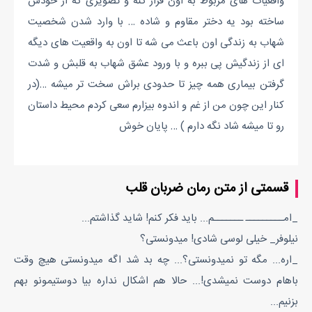
واقعیات های مربوط به اون فرار کنه و تصویری که از خودش
ساخته بود یه دختر مقاوم و شاده … با وارد شدن شخصیت
شهاب به زندگی اون باعث می شه تا اون به واقعیت های دیگه
ای از زندگیش پی ببره و با ورود عشق شهاب به قلبش و شدت
گرفتن بیماری همه چیز تا حدودی براش سخت تر میشه …(در
کنار این چون من از غم و اندوه بیزارم سعی کردم محیط داستان
رو تا میشه شاد نگه دارم ) … پایان خوش
قسمتی از متن رمان ضربان قلب
_امـــــــــ ـــــــم... باید فکر کنم! شاید گذاشتم...
نیلوفر_ خیلی لوسی شادی! میدونستی؟
_اره... مگه تو نمیدونستی؟... چه بد شد اگه میدونستی هیچ وقت
باهام دوست نمیشدی!... حالا هم اشکال نداره بیا دوستیمونو بهم
بزنیم...