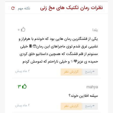
نظرات رمان تکنیک های مخ زنی
نکته مهم
0
یلدا
یکی از قشنگترین رمان هایی بود که خوندم با هرفراز و
نشیبی غرق شدم توی ماجراهای این رمان🥹🍫 خیلی
ممنونم از قلم قشنگت که همچین داستانیو خلق کردی
حمیده ی عزیز💙✨ و خیلی ناراحتم که تمومش کردم
۲ ماه پیش
پاسخ
گزارش نظر
3
mahya
میشه افلاین خوند؟
۶ ماه پیش
پاسخ
گزارش نظر