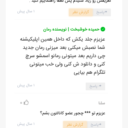
تعریفش رو زیاد شنیدم پس لطفا راهنماییم کنید .
۱ سال پیش
پاسخ
گزارش نظر
حمیده خوشبخت | نویسنده رمان
عزیزم جلد یکش که داخل همین اپلیکیشنه
شما نصبش میکنی بعد میزنی رمان جدید
چی داریم بعد میتونی رمانو اسمشو سرچ
کنی و دانلود ش کنی ولی خب میتونی
تلگرام هم بیایی
۱ سال پیش
پاسخ
0
سلنا
عزیزم تو *** چجور عضو کانالتون بشم؟
۱ سال پیش
پاسخ
گزارش نظر