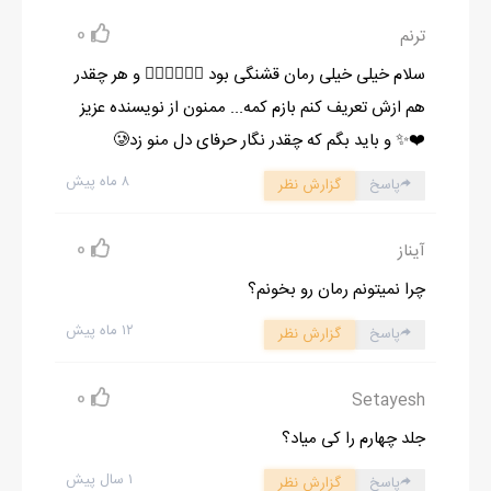
0
ترنم
سلام خیلی خیلی رمان قشنگی بود 👌🏻👌🏻👌🏻 و هر چقدر
هم ازش تعریف کنم بازم کمه... ممنون از نویسنده عزیز
❤️✨️ و باید بگم که چقدر نگار حرفای دل منو زد🥲
۸ ماه پیش
پاسخ
گزارش نظر
0
آیناز
چرا نمیتونم رمان رو بخونم؟
۱۲ ماه پیش
پاسخ
گزارش نظر
0
Setayesh
جلد چهارم را کی میاد؟
۱ سال پیش
پاسخ
گزارش نظر