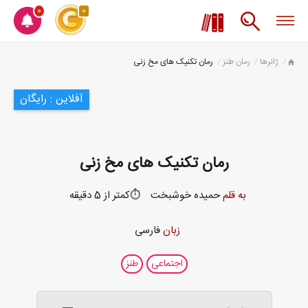
0
0
ژانرها
رمان طنز
رمان تکنیک های مخ زنی
آفلاین : رایگان
رمان تکنیک های مخ زنی
به قلم
حمیده خوشبخت
⏱️کمتر از 5 دقیقه
زبان
فارسی
اجتماعی
طنز