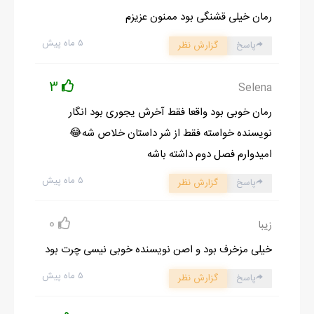
رمان خیلی قشنگی بود ممنون عزیزم
میبینم.
حتی نمیتونم بابت دستگیریم ناراحت یا ترسیده باشم.
۵ ماه پیش
پاسخ
گزارش نظر
محض رضای خدا من قاتل پولیم! از همین حالا میدونم چه بلایی قراره
سرم بیاد!
3
Selena
حتی همین حالاش که تو اتاق بازجویی نشستم.
رمان خوبی بود واقعا فقط آخرش یجوری بود انگار
نویسنده خواسته فقط از شر داستان خلاص شه😂
امیدوارم فصل دوم داشته باشه
ادامه رمان در اپلیکیشن
شروع مطالعه آنلاین رمان
۵ ماه پیش
پاسخ
گزارش نظر
0
زیبا
خیلی مزخرف بود و اصن نویسنده خوبی نیسی چرت بود
۵ ماه پیش
پاسخ
گزارش نظر