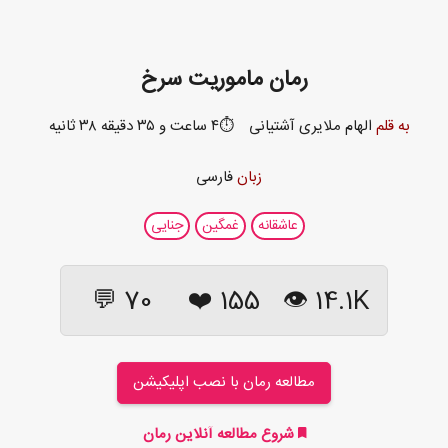
رمان ماموریت سرخ
به قلم
الهام ملایری آشتیانی
⏱️۴ ساعت و ۳۵ دقیقه ۳۸ ثانیه
زبان
فارسی
عاشقانه
غمگین
جنایی
70 💬
❤️
155
14.1K 👁
مطالعه رمان با نصب اپلیکیشن
شروع مطالعه آنلاین رمان