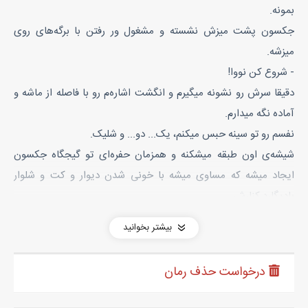
بمونه.
جکسون پشت میزش نشسته و مشغول ور رفتن با برگه‌های روی
میزشه.
- شروع کن نووا!
دقیقا سرش رو نشونه میگیرم و انگشت اشاره‌م رو با فاصله از ماشه و
آماده نگه میدارم.
نفسم رو تو سینه حبس میکنم، یک... دو... و شلیک.
شیشه‌ی اون طبقه میشکنه و همزمان حفره‌ای تو گیجگاه جکسون
ایجاد میشه که مساوی میشه با خونی شدن دیوار و کت و شلوار
بادیگارد کنارش.
نفسم رو رها میکنم اما یه چیزی روی سینه‌م سنگینی میکنه. دفعه‌ی
بیشتر بخوانید
اولم نیست و این حس هم برام آشناست.
مبلغ و مأموریت رو قبول میکنم، آماده میشم، حبس کردن نفس، تا سه
درخواست حذف رمان
میشمارم، شلیک و آزاد شدن نفس حبس شده، اما بازهم نمیتونم
راحت نفس بکشم.