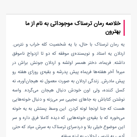
خلاصه رمان ترسناک موجوداتی به نام از ما
بهترون
یه رمان ترسناک با حال، با یه شخصیت کله خراب و نترس.
اردلان یه استاد و نویسنده‌ی موفقه که دو تا ازدواج نا‌موفق
داشته. فریماه، دختر همسر اولشه و اردلان جونش براش در
میره! آخر هفته‌ها فریماه پیش پدرشه و بقیه‌ی روزای هفته رو
پیش مادرش. زندگی اردلان به صورت معمول نه هیجان‌آوره، نه
کسل کننده، ولی اون خودش دنبال هیجان می‌گرده. واسه
نوشتن کتاباش به جاهای عجیبی سر می‌زنه و دنبال خونه‌هایی
هست که جنا اونجا لونه کردن. این وسط پستش به یه خونه
می‌خوره که با بقیه‌ی خونه‌هایی که دیده کاملا فرق داره و سر
این موضوع خیلی بلا و دردسرای ترسناک به سرش میاد که حتی
آدمی به نترسی اردلان، به لرزه میفته...