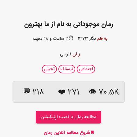
رمان موجوداتی به نام از ما بهترون
به قلم
نگار 1373
⏱️۳ ساعت و ۴۸ دقیقه
زبان
فارسی
اجتماعی
ترسناک
تخیلی
218 💬
❤️
271
70.5K 👁
مطالعه رمان با نصب اپلیکیشن
شروع مطالعه آنلاین رمان