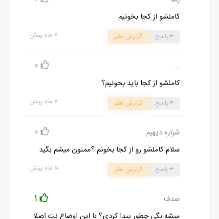
چرونش. مرتب حواسم بهش بود كه به فريماه نزديك نشه. مثل باباش
کاملشو از کجا بخونیم
ذات خرابي داشت... من كيوانو از خيلي وقت پيش ميشناختم. حالا چرا
۷ ماه پیش
پاسخ
گزارش نظر
شكيلا حاضر به ازدواج با اون اژدهاي سه سر شد، علتشو هيچ وقت
نفهميدم. خودمو بيشتر به سمت عقب هل دادم و با بدجنسي نيشخند
0
...
زدم. ميدونستم با اين كه پاهاش دارن زير فشار هيكل چارشونه م و
پايه هاي مبل قلم ميشن، جرات اعتراض كردن بيشتري نداره... چون
کاملشو از کجا باید بخونیم؟
ميچزوندمش. از طريق زبونم گرفته تا نيشگوناي محكم از بازوش. تا
۷ ماه پیش
پاسخ
گزارش نظر
حرف ميزد، بهش ميگفتم بچه ننه. از دستم ذله شده بود!! در كل بهتره
بگم، وقتي خوانواده ي عتيقم هوس ديدن من به سرشون ميزد، منم
0
شراره دیهیم
كودك درونم بدجوري فعال ميشد. اينجا بود كه هر كس سر به سرم
سلام کاملشو رو از کجا بخونم ؟ممنون میشم بگید
ميذاشت بد ميديد... تنها كسي كه از پسش بر نميومدم خاله شوكت
۵ ماه پیش
بود. بيشتر احترام گيس سفيدشو نگه ميداشتم. هر چي بود من يه
پاسخ
گزارش نظر
فرهنگي و درس خونده بودم!! فريماه صدام زد: بابايي من رفتم بخوابم.
1
صدف
-باشه، خوب بخوابي.
صداي شب به خير گفتن همه بلند شد و من به سرعت به پشت سرم
میشه بگی چطور پیدا کردی؟ با این اوضاع نت اصلا