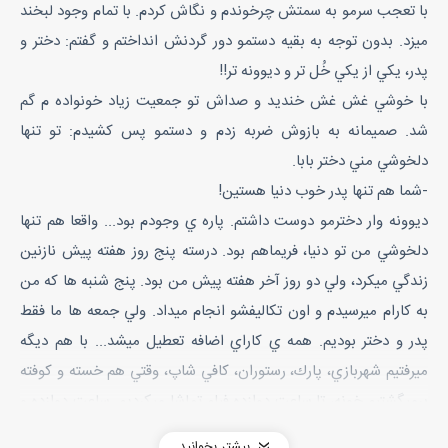
با تعجب سرمو به سمتش چرخوندم و نگاش كردم. با تمام وجود لبخند
ميزد. بدون توجه به بقيه دستمو دور گردنش انداختم و گفتم: دختر و
پدر، يكي از يكي خُل تر و ديوونه تر!!
با خوشي غش غش خنديد و صداش تو جمعيت زياد خونواده م گم
شد. صميمانه به بازوش ضربه زدم و دستمو پس كشيدم: تو تنها
دلخوشي مني دختر بابا.
-شما هم تنها پدر خوب دنيا هستين!
ديوونه وار دخترمو دوست داشتم. پاره ي وجودم بود... واقعا هم تنها
دلخوشي من تو دنيا، فريماهم بود. درسته پنج روز هفته پيش نازنين
زندگي ميكرد، ولي دو روز آخر هفته پيش من بود. پنج شنبه ها كه من
به كارام ميرسيدم و اون تكاليفشو انجام ميداد. ولي جمعه ها ما فقط
پدر و دختر بوديم. همه ي كاراي اضافه تعطيل ميشد... با هم ديگه
ميرفتيم شهربازي، پارك، رستوران، كافي شاپ، وقتي هم خسته و كوفته
برميگشتيم خونه، تا ساعت دوازده فيلم تماشا ميكرديم. ساعت دوازده و
يك دقيقه با كتك و خنده بلندش ميكردم و ميبردمش تو اتاقش. براش
بیشتر بخوانید