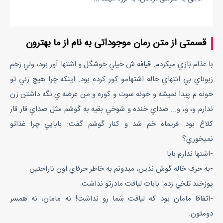
قسمتی از متن رمان موجوداتی به نام از ما بهترون
با غذام بازي ميكردم. قيافه ش خيلي خوشگل و اشتها آور بود، ولي زخم
زبوناي بي انتهاي خاله اشتهامو كور كرده بود. اينكه چرا هيچ زني تو
خونه م پيدا نميشه و خونه سوت و كوره و من عرضه ي نگه داشتن زن
ندارم و، و، و... صداي خنده و شوخي بقيه به گوشم مثل صداي قار قار
كلاغ بود. فريماه خم شد و كنار گوشم گفت: بابايي چرا غذاتو
نميخوري؟
-اشتها ندارم بابا.
-به حرف خاله گوش ندين، ميدونم به خاطر حرفاي اون ناراحتين.
پوزخند تلخي زدم: بابات لياقت مادرتو نداشت.
-اتفاقا مامان بود كه لياقت شما رو نداشت! نه مامان، نه همسر
دومتون.