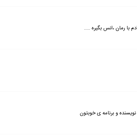
لاستیک را از صندوق عقب بیرون آورد .پیش از آنکه حرفی بزنم عین
احتیاجی ندارید ،ولی ممکنه این اتفاق دوباره براتون بیفته.الان ساعت 3 بعد از
با رمان ،انس بگیره .....
ال لاستیک بدوم کیف آچار چرخ کنار ماشین بود و آچاری که استفا
ثل برق گرفته ها ایستادم.تازه موضوع دستگیرم شد.کمرم را صاف کرد
نویسنده و برنامه ی خوبتون
ندی کشیدم و گفتم:"خدارو شکر کیفم تو ماشینه ،والا بدبخت شده ب