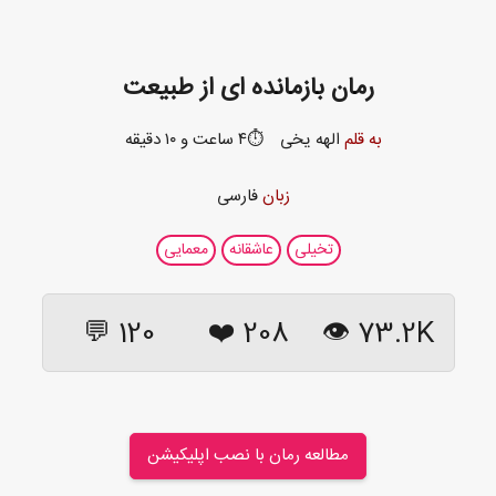
رمان بازمانده ای از طبیعت
به قلم
الهه یخی
⏱️۴ ساعت و ۱۰ دقیقه
زبان
فارسی
تخیلی
عاشقانه
معمایی
120 💬
❤️
208
73.2K 👁
مطالعه رمان با نصب اپلیکیشن