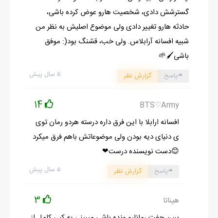
گسترشش دادی، شخصیت هارو عوض کرده باشی،
حادثه هارو تغییر دادی ولی موضوع اصلیش به نظر من
شبیه افسانه آرابلاس. ولی خب، قشنگ بود(: موفق
باشی🖌🌱
۵ سال پیش
پاسخ
گزارش نظر
14
BTS♡Army
افسانه ارابلا با این فرق داره درسته هردو رمان توی
ی دنیای دیه بودن ولی موضوعاتش باهم فرق میکرد
😊دست نویسنده درست❤
۵ سال پیش
پاسخ
گزارش نظر
3
هیناتا
ببین جفت رمانارو ونده باشی میبینی یه کپی کامل از