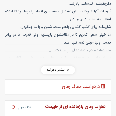
دارچفینلند، گیرسلند، بادرلند،
آبرفیند، آترلند وخاکساران تشکیل میشد.این اتحاد پا برجا بود تا اینکه
اهالی منطقه ی دارچفینلد و
شاینتلند برای کشور گشایی باهم متحد شدن و با ما جنگیدن.
ما خیلی سعی کردیم تا در مقابلشون بایستیم. ولی قدرت ما در برابر
قدرت اونها خیلی کمه. تنها امید
ما بازماندست. بازمانده ای از طبیعت......
بازمانده ای از طبیعت آخرین فرزند از خانواده ی سلطنتی تاراگاسیلوس
هست که گم شده و ما
بیشتر بخوانید
نمیتونیم اون رو پیدا کنیم. هنگامی که جنگ شروع شد،خانواده ی
سلطنتی تاراگاسیلوس بنا به دلایل
درخواست حذف رمان
نامعلومی به قتل رسیدند. و ما الان باید اون بازمانده رو پیدا کنیم
و......
دیگه نتونستم صبر کنم. آخه اینا چ ربطی به من داشت؟؟؟؟از جام بلند
نظرات رمان بازمانده ای از طبیعت
نکته مهم
شدم و با صدای بلندی گفتم: