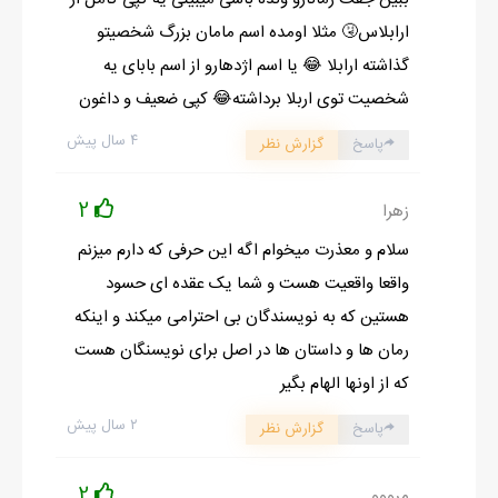
ارابلاس🤧 مثلا اومده اسم مامان بزرگ شخصیتو
گذاشته ارابلا 😂 یا اسم اژدهارو از اسم بابای یه
شخصیت توی اربلا برداشته😂 کپی ضعیف و داغون
۴ سال پیش
پاسخ
گزارش نظر
2
زهرا
سلام و معذرت میخوام اگه این حرفی که دارم میزنم
واقعا واقعیت هست و شما یک عقده ای حسود
هستین که به نویسندگان بی احترامی میکند و اینکه
رمان ها و داستان ها در اصل برای نویسنگان هست
که از اونها الهام بگیر
۲ سال پیش
پاسخ
گزارش نظر
2
مرووو