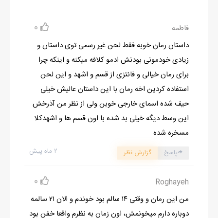
-یه لحظه صبر کنین. اینا چ ربطی به من داره؟؟؟اصلا این بازمانده
چیکار میتونه بکنه؟؟؟؟
0
فاطمه
-تیارانای عجوووول!!!!صبر داشته باش.بازمانده ای از طبیعت که آخرین
داستان رمان خوبه فقط لحن غیر رسمی توی داستان و
فرزند خانواده ی
زیادی خودمونی بودنش ادمو کلافه میکنه و اینکه چرا
سلطنتی،میتونه تمام عناصر طبیعت رو کنترل کنه. میتونه آتش ایجاد
برای رمان خیالی و فانتزی از قسم و اشهد و این لحن
کنه. سوار بر باد بشه. آب رو
استفاده کردین اخه رمان با این داستان عالیش خیلی
کنترل کنه. خاک رو حرکت بده. با حیوانات حرف بزنه. با گیاهان ارتباط
حیف شده اسمای خارجی خوبن ولی از نظر من آذرخش
برقرار کنه. اون قدرتش از همه
این وسط دیگه خیلی بد شده با اون قسم ها و اشهدکلا
ما بیشتره. اون باید توی جنگ به ما کمک کنه.
مسخره شده
-باید؟؟؟؟خب حالا این قضیه به من چه ربطی داره؟؟؟من حتی
۲ ماه پیش
پاسخ
گزارش نظر
ماهیت مردم دارچفینلد و شاینتلند رو
نمیدونم.
0
Roghayeh
-بله. اون باید در جنگ به ما کمک کنه. دارچفینلد منطقه ی دیو ها. و
شاینتلند منطقه ی شیطان هاست.
من این رمان و وقتی ۱۴ سالم بود خوندم و الان ۲۱ سالمه
شاه زاگورا(پادشاه دارچفینلد)و شاه سلفوس(پادشاه شیطان ها)باهم
دوباره دارم میخونمش، اون زمان به نظرم واقعا خفن بود