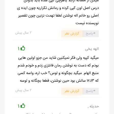
میگن از افسانه ارابلا یاهرچی کپی شده باید بدونن
درس اصل اون کپی کرده و رمانش تکراریه چون ایده ی
اصلی رو خانم اله نوشتن لطفا تهمت نزنین چون تقصیر
نویسنده نیست
۲ سال پیش
پاسخ
گزارش نظر
1
الهه یخی
میگید کپیه ولی فکر نمیکنین شاید من جزو اولین هایی
بودم که دست به نوشتن رمان فانتزی زدم و خودم شدم
منبع الهام. میگید بچگونه و لوس؟ خب اره، واسه کسی
که ۱۲،۱۳ سالش بود حین نوشتن، قطعا بچگانه و لوسه
۲ سال پیش
پاسخ
گزارش نظر
1
حدیثه ,