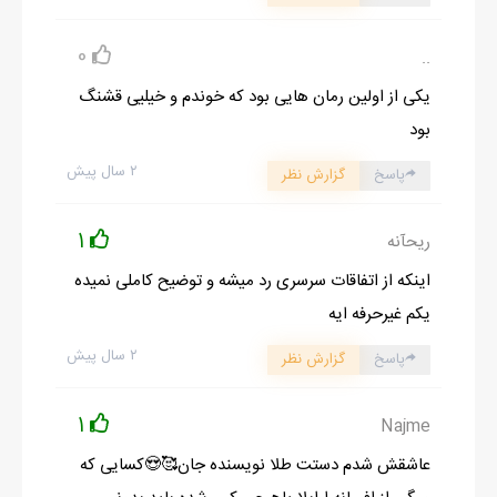
0
..
یکی از اولین رمان هایی بود که خوندم و خیلیی قشنگ
بود
۲ سال پیش
پاسخ
گزارش نظر
1
ریحآنه
اینکه از اتفاقات سرسری رد میشه و توضیح کاملی نمیده
یکم غیرحرفه ایه
۲ سال پیش
پاسخ
گزارش نظر
1
Najme
عاشقش شدم دستت طلا نویسنده جان🥰😍کسایی که