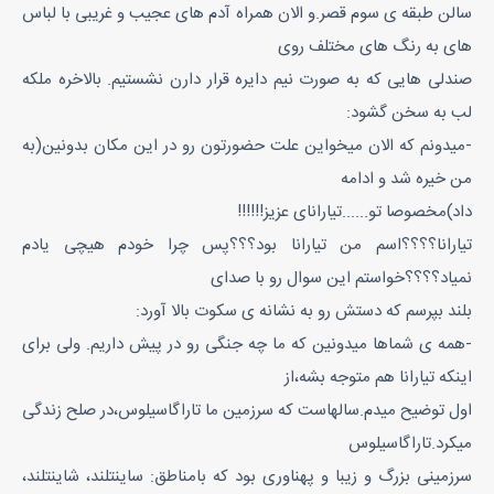
سالن طبقه ی سوم قصر.و الان همراه آدم های عجیب و غریبی با لباس
های به رنگ های مختلف روی
صندلی هایی که به صورت نیم دایره قرار دارن نشستیم. بالاخره ملکه
لب به سخن گشود:
-میدونم که الان میخواین علت حضورتون رو در این مکان بدونین(به
من خیره شد و ادامه
داد)مخصوصا تو......تیارانای عزیز!!!!!!
تیارانا؟؟؟؟اسم من تیارانا بود؟؟؟پس چرا خودم هیچی یادم
نمیاد؟؟؟؟خواستم این سوال رو با صدای
بلند بپرسم که دستش رو به نشانه ی سکوت بالا آورد:
-همه ی شماها میدونین که ما چه جنگی رو در پیش داریم. ولی برای
اینکه تیارانا هم متوجه بشه،از
اول توضیح میدم.سالهاست که سرزمین ما تاراگاسیلوس،در صلح زندگی
میکرد.تاراگاسیلوس
سرزمینی بزرگ و زیبا و پهناوری بود که بامناطق: ساینتلند، شاینتلند،