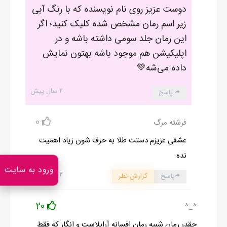
دوست عزیز روی نام نویسنده که با رنگ آبی
خودم امدم:
زیر اسم رمان مشخص شده کلیک کنید؛ اگر
کارول-بانو...بانو
این رمان جلد سومی داشته باشه و در
با حواس پرتی جوابشو دادم:
اپلیکیشن هم موجود باشه بهتون نمایش
-چیه شارل چی میخوای؟
داده می‌شه💚
۲ سال پیش
پاسخ
ادامه رمان در اپلیکیشن
شروع مطالعه آنلاین رمان
0
فرشته مرگ
عشقی عزیزم دستت طلا به حرف شون زیاد اهمیت
نده
ورود به سایت
۲ سال پیش
پاسخ
گزارش نظر
20
^_^
چقدر رمان شبیه رمان افسانه آرابلاست و انگار که فقط