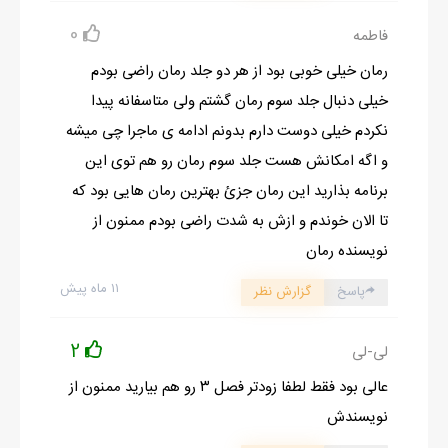
لبخند مرموزی زد و دستاش و جلوی صورتش بهم چسبوند و نفس
0
فاطمه
عمیقی کشید و بعد دستش رو به
رمان خیلی خوبی بود از هر دو جلد رمان راضی بودم
صورت دایره وار جلوی صورتش چرخاند و به سمت پنجره برد و بعد از
خیلی دنبال جلد سوم رمان گشتم ولی متاسفانه پیدا
چند لحظه مقداری آب رو ا
نکردم خیلی دوست دارم بدونم ادامه ی ماجرا چی میشه
پنجره به داخل آورد و به من نزدیک شد.
و اگه امکانش هست جلد سوم رمان رو هم توی این
دستش رو که پر اب بود گذاشت رو موهام و در مقابل چشم های بهت
برنامه بذارید این رمان جزئ بهترین رمان هایی بود که
زده ی بقیه موهای سفید رنگم که
تا الان خوندم و ازش به شدت راضی بودم ممنون از
به رنگ مشکی در اومده بود نمایان شد.بفرما ضایع شدم رفت پی
نویسنده رمان
کارش!!آخه مگه نمیدو نی اینا همه
چیو میدونن بعد میگی موهام مشکیه؟؟؟؟خو به من چه. منکه از
۱۱ ماه پیش
پاسخ
گزارش نظر
گذشته هیچی یادم نمیاد.
2
دستش رو گذاشت روی پیشونیم و موهام رو انداخت پشت گوشم و
لی-لی
گل رز کوچکی که کنار پیشونیم
عالی بود فقط لطفا زودتر فصل ۳ رو هم بیارید ممنون از
بود نمایان شد:
نویسندش
-خب......اینم از نشانه ها. همین حالا لوازم سفرتون آمادست. تو به