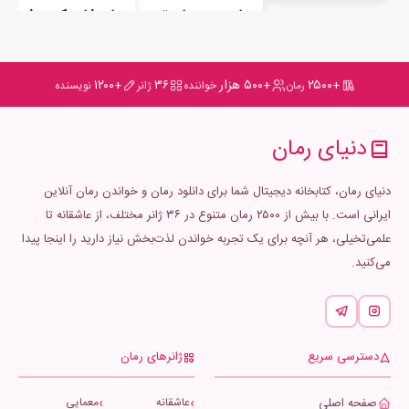
بزرگ شوخ وشنگش ثابت شد که هنرمندانه حرف دلش را میزد و
رمان دست‌های تو تصمیمم بود
رمان شاید کسی شبیه من
ماهرانه سر حرف را به سمت دیگر می چرخاند ...با صدای او حواسش
به سمت او برگشت :
«گیسو تو هم به جای اینکه زُل زُل به من نگاه کنی پاشو برو اون کولر
+۲۵۰۰
+۵۰۰ هزار
۳۶
+۱۲۰۰
رمان
خواننده
ژانر
نویسنده
رو روشن کن جهنم اومد جلوی چشمم...»
مداد را روی نوشته های نیمه تمامش رها کرد و با چشمی ترو فرز از
دنیای رمان
جایش برخاست ... وقت رفتن مامان بزرگ گلاب را دیدکه پر روسری
فیروزه ای اش را به پشت سر هول داده و سرش
دنیای رمان، کتابخانه دیجیتال شما برای دانلود رمان و خواندن رمان آنلاین
ایرانی است. با بیش از ۲۵۰۰ رمان متنوع در ۳۶ ژانر مختلف، از عاشقانه تا
را روی بالشت می گذاشت ، حالا نوبت او بود که چرتی قبل از شام بزند
علمی‌تخیلی، هر آنچه برای یک تجربه خواندن لذت‌بخش نیاز دارید را اینجا پیدا
....
می‌کنید.
باغ سیب افسون امینیان ✔, [۱۹.۰۷.۱۶ ۰۱:۳۹]
پشت میز اشپزخانه نشست و دستی به زیر چانه اش زد و درسکوت به
مامان گلی چشم دوخت ، زنی که در آستانه ی چهل سالگی ، همچنان
زیبا بود ...وچشمان خوش حالت و ابروهای کمانی اش همچنان دل
دسترسی سریع
ژانرهای رمان
میبرد و هیکلش هم در گذر زمان همچنان دیدنی بود ....
صفحه اصلی
عاشقانه
معمایی