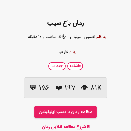
رمان باغ سیب
به قلم
افسون امینیان
⏱️۱۵ ساعت و ۱۰ دقیقه
زبان
فارسی
عاشقانه
اجتماعی
156 💬
❤️
197
81K 👁
مطالعه رمان با نصب اپلیکیشن
شروع مطالعه آنلاین رمان