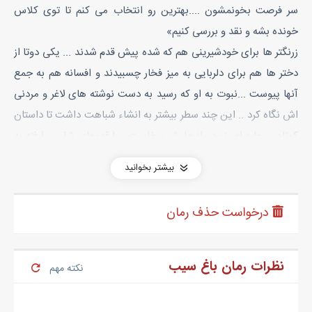
سر فرصت بخونمشون ....بهترین رو انتخاب می کنم تا توی کلاس
خونده بشه و نقد و بررسی کنیم»
زرنگتر ها برای خودشیرینی هم که شده پیش قدم شدند ... یکی دوتا از
دختر ها هم برای دلربایی به میز فخار چسبیدند و افسانه هم به جمع
آنها پیوست ...نبوت به او که رسید به دست نوشته های لاغر و مردنی
اش نگاه کرد .. این چند سطر بیشتر به انشاء شباهت داشت تا داستان
کوتاه ... چاره ای نبود ، از جایش برخاست و با قدمهای شل و وارفته به
سمت میز فخار رفت و اخرین نفر مثل بچه دبستانی ها که دفترچه ی
بیشتر بخوانید
دیکته ی پر غلط املایی شان را روی میز معلم می گذارند با سری افتاده
دست نوشته هایش را روی میز گذاشت و فخار به تصور اینکه از برخورد
درخواست حذف رمان
او ناراحت است درحالی که نوشته های شاگردانش کلاش را مرتب
میکرد پرسید:
« خانوم درخشان .... می دونم این جا دانشگاه نیست و این همه
نظرات رمان باغ سیب
نکته مهم
سخت گیری موردی نداره ... ! ولی من برای وقتی که می گذارم ، حتی
اگه بابتش پول بگیرم ارزش قائلم و دلم نمیخواد فکر کنم توی کلاس